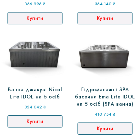
366 996
₴
364 140
₴
Купити
Купити
Ванна джакузі Nicol
Гідромасажні SPA
Lite IDOL на 5 осіб
басейни Ema Lite IDOL
на 5 осіб (SPA ванна)
354 042
₴
410 754
₴
Купити
Купити