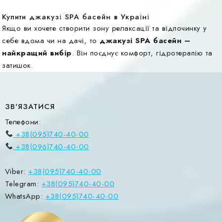
Купити джакузі SPA басейн в Україні
Якщо ви хочете створити зону релаксації та відпочинку у
себе вдома чи на дачі, то
джакузі SPA басейн –
найкращий вибір
. Він поєднує комфорт, гідротерапію та
затишок.
ЗВ'ЯЗАТИСЯ
Телефони:
+38(095)740-40-00
+38(096)740-40-00
Viber:
+38(095)740-40-00
Telegram:
+38(095)740-40-00
WhatsApp:
+38(095)740-40-00