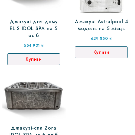
Джакузі для дому
Джакузі Astralpool 4
ELIS IDOL SPA на 5
модель на 5 місць
осіб
629 850
₴
554 931
₴
Купити
Купити
Джакузі-спа Zora
IDOL SPA на 6 осіб