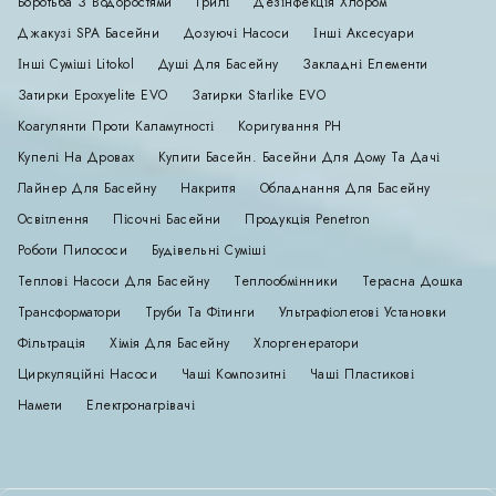
Боротьба З Водоростями
Грилі
Дезінфекція Хлором
Джакузі SPA Басейни
Дозуючі Насоси
Інші Аксесуари
Інші Суміші Litokol
Душі Для Басейну
Закладні Елементи
Затирки Epoxyelite EVO
Затирки Starlike EVO
Коагулянти Проти Каламутності
Коригування РН
Купелі На Дровах
Купити Басейн. Басейни Для Дому Та Дачі
Лайнер Для Басейну
Накриття
Обладнання Для Басейну
Освітлення
Пісочні Басейни
Продукція Penetron
Роботи Пилососи
Будівельні Суміші
Теплові Насоси Для Басейну
Теплообмінники
Терасна Дошка
Трансформатори
Труби Та Фітинги
Ультрафіолетові Установки
Фільтрація
Хімія Для Басейну
Хлоргенератори
Циркуляційні Насоси
Чаші Композитні
Чаші Пластикові
Намети
Електронагрівачі