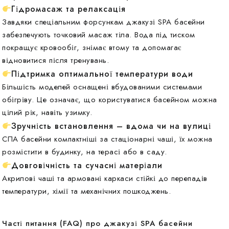
Гідромасаж та релаксація
Завдяки спеціальним форсункам джакузі SPA басейни
забезпечують точковий масаж тіла. Вода під тиском
покращує кровообіг, знімає втому та допомагає
відновитися після тренувань.
Підтримка оптимальної температури води
Більшість моделей оснащені вбудованими системами
обігріву. Це означає, що користуватися басейном можна
цілий рік, навіть узимку.
Зручність встановлення – вдома чи на вулиці
СПА басейни компактніші за стаціонарні чаші, їх можна
розмістити в будинку, на терасі або в саду.
Довговічність та сучасні матеріали
Акрилові чаші та армовані каркаси стійкі до перепадів
температури, хімії та механічних пошкоджень.
Часті питання (FAQ) про джакузі SPA басейни