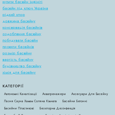
купити басейн інфініті
басейн під ключ Україна
рідкий хлор
довжина басейну
консервація басейнів
оздоблення басейну
побудувати басейн
проекти басейнів
розмір басейну
вартість басейну
будівництво басейну
хімія для басейну
КАТЕГОРІЇ
Автономні Каналізації
Акватренажери
Аксесуари Для Басейну
Лазня Сауна Хамам Соляна Кімната
Басейни Бетонні
Басейни Пластикові
Безхлорна Дезінфекція