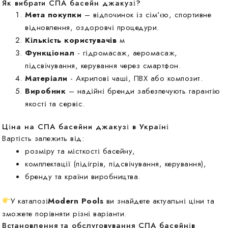
Як вибрати СПА басейн джакузі?
Мета покупки
– відпочинок із сім'єю, спортивне
відновлення, оздоровчі процедури.
Кількість користувачів
м
Функціонал
- гідромасаж, аеромасаж,
підсвічування, керування через смартфон.
Матеріали
- Акрилові чаші, ПВХ або композит.
Виробник
– надійні бренди забезпечують гарантію
якості та сервіс.
Ціна на СПА басейни джакузі в Україні
Вартість залежить від:
розміру та місткості басейну,
комплектації (підігрів, підсвічування, керування),
бренду та країни виробництва.
У каталозі
Modern Pools
ви знайдете актуальні ціни та
зможете порівняти різні варіанти.
Встановлення та обслуговування СПА басейнів