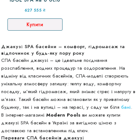
627 555
₴
Купити
Джакузі SPA басейни – комфорт, гідромасаж та
відпочинок у будь-яку пору року
СПА басейн джакузі – це ідеальне поєднання
розслаблення, водних процедур та оздоровлення. На
відміну від класичних басейнів, СПА-моделі створюють
унікальну атмосферу затишку: теплу воду, комфортну
посадку, м'який гідромасаж, який знімає стрес і напругу в
м'язах. Такий басейн можна встановити як у приватному
будинку, так і на вулиці – на терасі, у саду чи біля
бані
.
В інтернет-магазині
Modern Pools
ви можете купити
джакузі SPA басейн в Україні за вигідною ціною з
доставкою та встановленням під ключ.
Переваги СПА басейнів джакузі