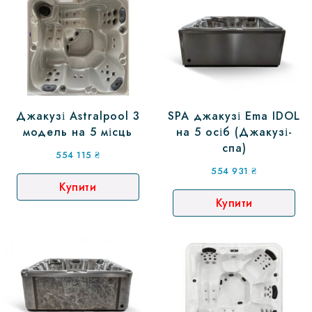
Джакузі Astralpool 3
SPA джакузі Ema IDOL
модель на 5 місць
на 5 осіб (Джакузі-
спа)
554 115
₴
554 931
₴
Купити
Купити