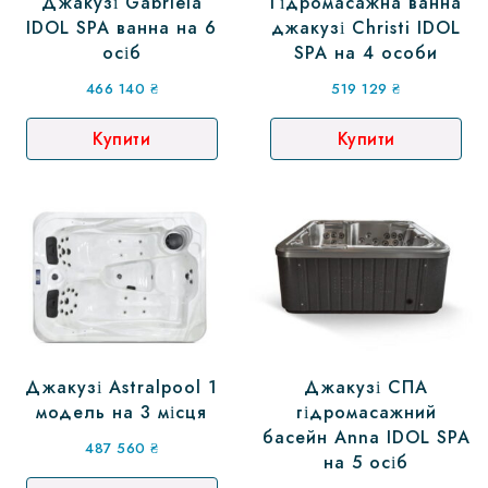
Джакузі Gabriela
Гідромасажна ванна
IDOL SPA ванна на 6
джакузі Christi IDOL
осіб
SPA на 4 особи
466 140
₴
519 129
₴
Купити
Купити
Джакузі Astralpool 1
Джакузі СПА
модель на 3 місця
гідромасажний
басейн Anna IDOL SPA
487 560
₴
на 5 осіб