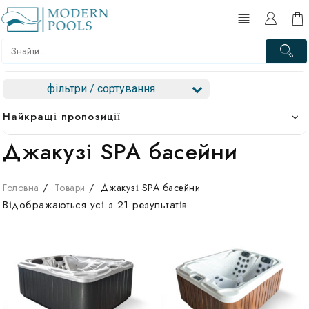
Перейти
до
вмісту
фільтри / сортування
Найкращі пропозиції
Джакузі SPA басейни
Головна
Товари
Джакузі SPA басейни
Відображаються усі з 21 результатів