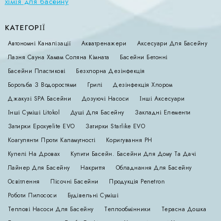
хімія для басейну
КАТЕГОРІЇ
Автономні Каналізації
Акватренажери
Аксесуари Для Басейну
Лазня Сауна Хамам Соляна Кімната
Басейни Бетонні
Басейни Пластикові
Безхлорна Дезінфекція
Боротьба З Водоростями
Грилі
Дезінфекція Хлором
Джакузі SPA Басейни
Дозуючі Насоси
Інші Аксесуари
Інші Суміші Litokol
Душі Для Басейну
Закладні Елементи
Затирки Epoxyelite EVO
Затирки Starlike EVO
Коагулянти Проти Каламутності
Коригування РН
Купелі На Дровах
Купити Басейн. Басейни Для Дому Та Дачі
Лайнер Для Басейну
Накриття
Обладнання Для Басейну
Освітлення
Пісочні Басейни
Продукція Penetron
Роботи Пилососи
Будівельні Суміші
Теплові Насоси Для Басейну
Теплообмінники
Терасна Дошка