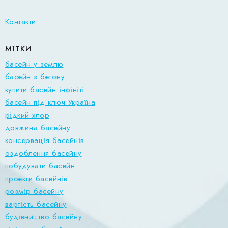
Контакти
МІТКИ
басейн у землю
басейн з бетону
купити басейн інфініті
басейн під ключ Україна
рідкий хлор
довжина басейну
консервація басейнів
оздоблення басейну
побудувати басейн
проекти басейнів
розмір басейну
вартість басейну
будівництво басейну