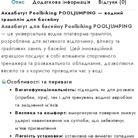
Опис
Додаткова інформація
Відгуки (0)
Аквабатут Poolbiking POOLJUMPING — водний
трамплін для басейну
Аквабатут для басейну Poolbiking POOLJUMPING
— це універсальна водна платформа-трамплін,
розроблена для активного відпочинку, фітнесу та
грайливих занять у басейні. Цей інноваційний
атракціон поєднує в собі елементи спортивного
тренажера та розважального обладнання, дозволяючи
весело та з користю проводити час у воді.
Особливості та переваги
Багатофункціональність:
підходить як для розваги
(стрибки, ігри), так і для тренувань водної аеробіки
та зміцнення м'язів.
Безпека та комфорт:
амортизуюча поверхня знижує
ударні навантаження на суглоби, що забезпечує
м'яке приземлення.
Легкість установки:
установка не вимагає складних