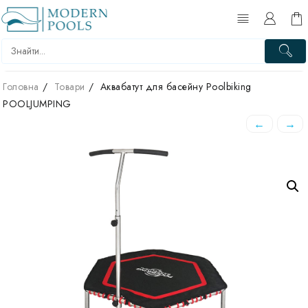
Перейти
до
вмісту
Головна
Товари
Аквабатут для басейну Poolbiking
POOLJUMPING
←
→