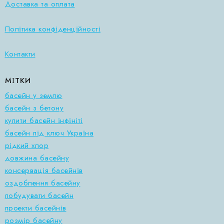
Доставка та оплата
Політика конфіденційності
Контакти
МІТКИ
басейн у землю
басейн з бетону
купити басейн інфініті
басейн під ключ Україна
рідкий хлор
довжина басейну
консервація басейнів
оздоблення басейну
побудувати басейн
проекти басейнів
розмір басейну