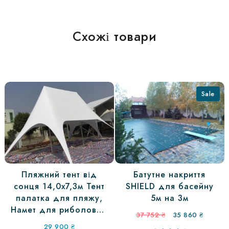
Схожі товари
Sale
Пляжний тент від
Батутне накриття
сонця 14,0х7,3м Тент
SHIELD для басейну
палатка для пляжу,
5м на 3м
Намет для риболовлі,
Оригінальна
Поточн
37 752
₴
35 860
₴
Палатка для природи
ціна:
ціна:
29 900
₴