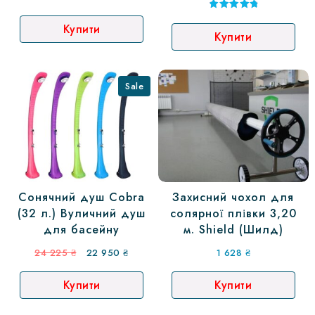
37
35
Оцінено в
5.00
Купити
752 ₴.
860 ₴.
Купити
з 5
Sale
Сонячний душ Cobra
Захисний чохол для
(32 л.) Вуличний душ
солярної плівки 3,20
для басейну
м. Shield (Шилд)
Оригінальна
Поточна
24 225
₴
22 950
₴
1 628
₴
ціна:
ціна:
Купити
Купити
24
22
225 ₴.
950 ₴.