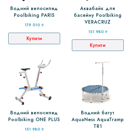
Водний велосипед
Аквабайк для
Poolbiking PARIS
басейну Poolbiking
VERACRUZ
179 010
₴
151 980
₴
Купити
Купити
Водний велосипед
Водний батут
Poolbiking ONE PLUS
AquaNess AquaTramp
TR1
151 980
₴