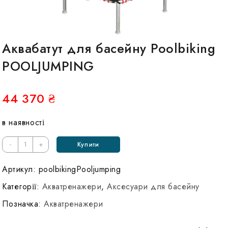
Аквабатут для басейну Poolbiking
POOLJUMPING
44 370
₴
в наявності
Кількість
-
+
Купити
Аквабатут
Poolbiking
Артикул:
poolbikingPooljumping
POOLJUMPING
Категорії:
Акватренажери
,
Аксесуари для басейну
Позначка:
Акватренажери