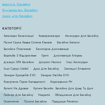
вартість басейну
будівництво басейну
хімія для басейну
КАТЕГОРІЇ
Автономні Каналізації
Акватренажери
Аксесуари Для Басейну
Лазня Сауна Хамам Соляна Кімната
Басейни Бетонні
Басейни Пластикові
Безхлорна Дезінфекція
Боротьба З Водоростями
Грилі
Дезінфекція Хлором
Джакузі SPA Басейни
Дозуючі Насоси
Інші Аксесуари
Інші Суміші Litokol
Душі Для Басейну
Закладні Елементи
Затирки Epoxyelite EVO
Затирки Starlike EVO
Коагулянти Проти Каламутності
Коригування РН
Купелі На Дровах
Купити Басейн. Басейни Для Дому Та Дачі
Лайнер Для Басейну
Накриття
Обладнання Для Басейну
Освітлення
Пісочні Басейни
Продукція Penetron