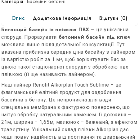
Категорія:
Басейни бетонні
Опис
Додаткова інформація
Відгуки (0)
Бетонний басейн із плівкою ПВХ
— це унікальна
бетонний басейн під ключ
споруда. Прорахувати
можливо лише після детальної консультації. Тут
вказана приблизна середня ціна басейну з лайнером
із вартістю робіт за 1 м², щоб зорієнтувати Вас за
ціною такої стаціонарної споруди з обробкою пвх
плівкою (її ще називають лайнером).
Наш лайнер Renolit Alkorplan Touch Sublime – це
флагманський елітний продукт для оздоблення
басейнів з бетону. Це
непроникна для води
спеціальна мембрана з фактурною поверхнею, що
імітує обробку натуральним каменем. Її довжина –
21м, ширина – 1,65м, малюнок – бежевий, з ефектом
травертину. Унікальний склад плівки Alkorplan дає
чаші повну надійність від протікання та дивовижний