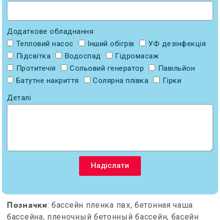
Додаткове обладнання:
Тепловий насос
Інший обігрів
УФ дезінфекція
Підсвітка
Водоспад
Гідромасаж
Протитечія
Сольовий генератор
Павільйон
Батутне накриття
Солярна плівка
Гірки
Деталі
Надіслати
Позначки
: бассейн пленка пвх, бетонная чаша
бассейна, пленочный бетонный бассейн, басейн