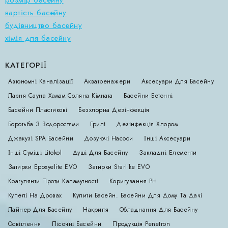
розмір басейну
вартість басейну
будівництво басейну
хімія для басейну
КАТЕГОРІЇ
Автономні Каналізації
Акватренажери
Аксесуари Для Басейну
Лазня Сауна Хамам Соляна Кімната
Басейни Бетонні
Басейни Пластикові
Безхлорна Дезінфекція
Боротьба З Водоростями
Грилі
Дезінфекція Хлором
Джакузі SPA Басейни
Дозуючі Насоси
Інші Аксесуари
Інші Суміші Litokol
Душі Для Басейну
Закладні Елементи
Затирки Epoxyelite EVO
Затирки Starlike EVO
Коагулянти Проти Каламутності
Коригування РН
Купелі На Дровах
Купити Басейн. Басейни Для Дому Та Дачі
Лайнер Для Басейну
Накриття
Обладнання Для Басейну
Освітлення
Пісочні Басейни
Продукція Penetron