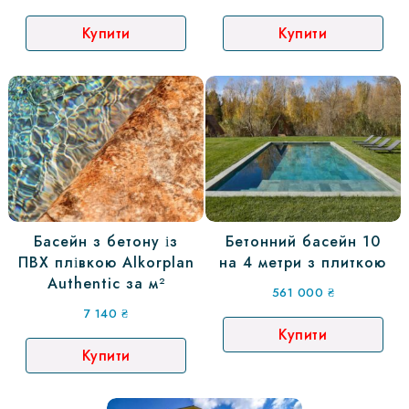
Купити
Купити
Басейн з бетону із
Бетонний басейн 10
ПВХ плівкою Alkorplan
на 4 метри з плиткою
Authentic за м²
561 000
₴
7 140
₴
Купити
Купити