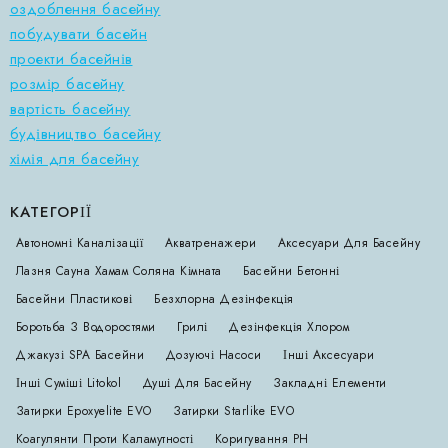
оздоблення басейну
побудувати басейн
проекти басейнів
розмір басейну
вартість басейну
будівництво басейну
хімія для басейну
КАТЕГОРІЇ
Автономні Каналізації
Акватренажери
Аксесуари Для Басейну
Лазня Сауна Хамам Соляна Кімната
Басейни Бетонні
Басейни Пластикові
Безхлорна Дезінфекція
Боротьба З Водоростями
Грилі
Дезінфекція Хлором
Джакузі SPA Басейни
Дозуючі Насоси
Інші Аксесуари
Інші Суміші Litokol
Душі Для Басейну
Закладні Елементи
Затирки Epoxyelite EVO
Затирки Starlike EVO
Коагулянти Проти Каламутності
Коригування РН