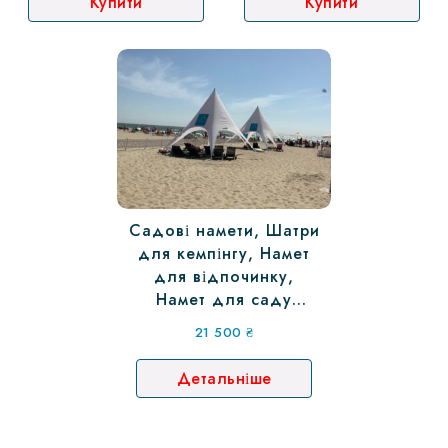
Купити
Купити
Садові намети, Шатри
для кемпінгу, Намет
для відпочинку,
Намет для саду
10,4х6,0 м (Садовий
21 500
₴
тент намет)
Детальніше