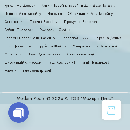
Купелі На Дровах
Купити Басейн. Басейни Для Дому Та Дачі
Лайнер Для Басейну
Накриття
Обладнання Для Басейну
Освітлення
Пісочні Басейни
Продукція Penetron
Роботи Пилососи
Будівельні Суміші
Теплові Насоси Для Басейну
Теплообмінники
Терасна Дошка
Трансформатори
Труби Та Фітинги
Ультрафіолетові Установки
Фільтрація
Хімія Для Басейну
Хлоргенератори
Циркуляційні Насоси
Чаші Композитні
Чаші Пластикові
Намети
Електронагрівачі
Modern Pools © 2026 © ТОВ "Модерн Пулс"
Open
chaty