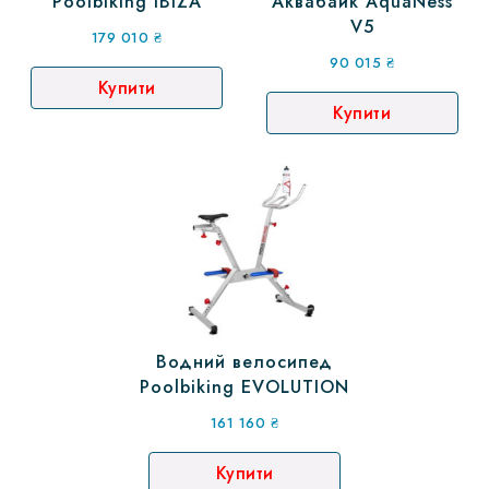
Poolbiking IBIZA
Аквабайк AquaNess
V5
179 010
₴
90 015
₴
Купити
Купити
Водний велосипед
Poolbiking EVOLUTION
161 160
₴
Купити