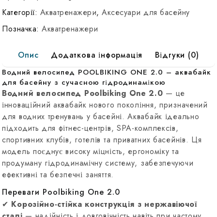
Poolbiking
Категорії:
Акватренажери
,
Аксесуари для басейну
ONE
Позначка:
Акватренажери
2.0
Опис
Додаткова інформація
Відгуки (0)
Водний велосипед POOLBIKING ONE 2.0 – аквабайк
для басейну з сучасною гідродинамікою
Водний велосипед Poolbiking One 2.0
— це
інноваційний аквабайк нового покоління, призначений
для водних тренувань у басейні. Аквабайк ідеально
підходить для фітнес-центрів, SPA-комплексів,
спортивних клубів, готелів та приватних басейнів. Ця
модель поєднує високу міцність, ергономіку та
продуману гідродинамічну систему, забезпечуючи
ефективні та безпечні заняття.
Переваги Poolbiking One 2.0
✔
Корозійно-стійка конструкція з нержавіючої
сталі
— надійність і довговічність навіть при частому