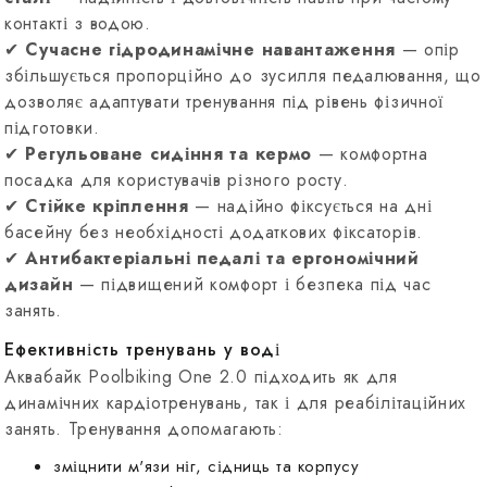
контакті з водою.
✔
Сучасне гідродинамічне навантаження
— опір
збільшується пропорційно до зусилля педалювання, що
дозволяє адаптувати тренування під рівень фізичної
підготовки.
✔
Регульоване сидіння та кермо
— комфортна
посадка для користувачів різного росту.
✔
Стійке кріплення
— надійно фіксується на дні
басейну без необхідності додаткових фіксаторів.
✔
Антибактеріальні педалі та ергономічний
дизайн
— підвищений комфорт і безпека під час
занять.
Ефективність тренувань у воді
Аквабайк Poolbiking One 2.0 підходить як для
динамічних кардіотренувань, так і для реабілітаційних
занять. Тренування допомагають:
зміцнити м'язи ніг, сідниць та корпусу