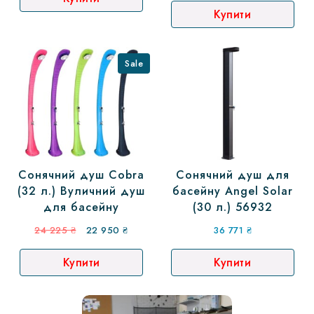
Купити
Sale
Сонячний душ Cobra
Сонячний душ для
(32 л.) Вуличний душ
басейну Angel Solar
для басейну
(30 л.) 56932
Оригінальна
Поточна
24 225
₴
22 950
₴
36 771
₴
ціна:
ціна:
Купити
Купити
24
22
225 ₴.
950 ₴.