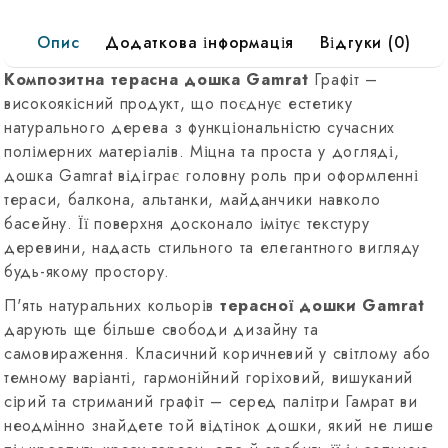
Графит
Опис
Додаткова інформація
Відгуки (0)
Композитна терасна дошка Gamrat
Графіт –
високоякісний продукт, що поєднує естетику
натурального дерева з функціональністю сучасних
полімерних матеріалів. Міцна та проста у догляді,
дошка Gamrat відіграє головну роль при оформленні
тераси, балкона, альтанки, майданчики навколо
басейну. Її поверхня досконало імітує текстуру
деревини, надасть стильного та елегантного вигляду
будь-якому простору.
П'ять натуральних кольорів
терасної дошки Gamrat
дарують ще більше свободи дизайну та
самовираження. Класичний коричневий у світлому або
темному варіанті, гармонійний горіховий, вишуканий
сірий та стриманий графіт – серед палітри Гамрат ви
неодмінно знайдете той відтінок дошки, який не лише