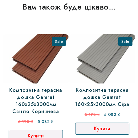
Вам також буде цікаво…
Sale
Sale
Композитна терасна
Композитна терасна
дошка Gamrat
дошка Gamrat
160х25х3000мм
160х25х3000мм Сіра
Світло Коричнева
Оригінальна
Поточна
5 198
₴
5 082
₴
Оригінальна
Поточна
ціна:
ціна:
5 198
₴
5 082
₴
Купити
ціна:
ціна:
5
5
Купити
5
5
198 ₴.
082 ₴.