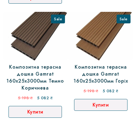
198 ₴.
082 ₴.
Sale
Sale
Композитна терасна
Композитна терасна
дошка Gamrat
дошка Gamrat
160х25х3000мм Темно
160х25х3000мм Горіх
Коричнева
Оригінальна
Поточна
5 198
₴
5 082
₴
Оригінальна
Поточна
ціна:
ціна:
5 198
₴
5 082
₴
Купити
ціна:
ціна:
5
5
Купити
5
5
198 ₴.
082 ₴.
198 ₴.
082 ₴.