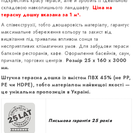
підкреслить красу тераси, але й зробить її ідеальною
складовою навколишнього ландшафту.
Ціна на
терасну дошку вказана за 1 м².
А співекструзії, тобто двошаровість матеріалу, гарантує
максимальне збереження кольору та захист від
вицвітання під тривалим впливом сонця та
несприятливих кліматичних умов. Для забудови тераси
балконів ресторанів, кафе. Оформлення басейнів, саун,
причалів, торгових центрів.
Розмір 25 х 160 х 3000
мм.
Штучна терасна дошка із вмістом ПВХ 45% (не PP,
PE чи HDPE), тобто матеріалом найвищої якості —
це унікальна пропозиція в Україні.
Письмова гарантія 25 років