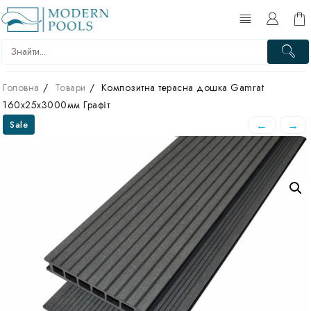
Перейти
до
вмісту
Головна
Товари
Композитна терасна дошка Gamrat
160х25х3000мм Графіт
←
→
Sale