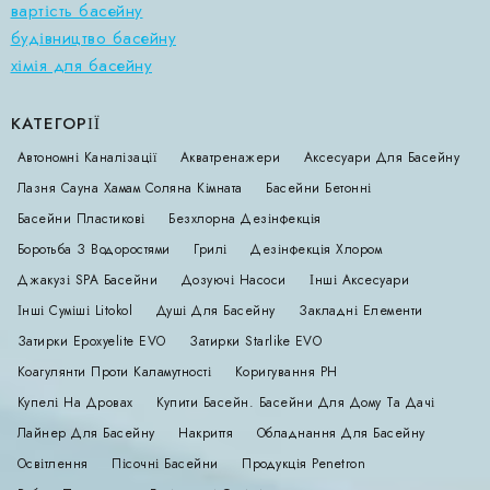
вартість басейну
будівництво басейну
хімія для басейну
КАТЕГОРІЇ
Автономні Каналізації
Акватренажери
Аксесуари Для Басейну
Лазня Сауна Хамам Соляна Кімната
Басейни Бетонні
Басейни Пластикові
Безхлорна Дезінфекція
Боротьба З Водоростями
Грилі
Дезінфекція Хлором
Джакузі SPA Басейни
Дозуючі Насоси
Інші Аксесуари
Інші Суміші Litokol
Душі Для Басейну
Закладні Елементи
Затирки Epoxyelite EVO
Затирки Starlike EVO
Коагулянти Проти Каламутності
Коригування РН
Купелі На Дровах
Купити Басейн. Басейни Для Дому Та Дачі
Лайнер Для Басейну
Накриття
Обладнання Для Басейну
Освітлення
Пісочні Басейни
Продукція Penetron