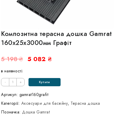
Композитна терасна дошка Gamrat
160х25х3000мм Графіт
Оригінальна
Поточна
5 198
₴
5 082
₴
ціна:
ціна:
в наявності
5
5
198 ₴.
082 ₴.
Кількість
-
+
Купити
Композитная
террасная
Артикул:
gamrat160grafit
доска
Категорії:
Аксесуари для басейну
,
Терасна дошка
Gamrat
Позначка:
Дошка Gamrat
160х25х3000мм