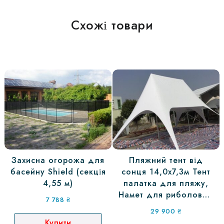
Схожі товари
Захисна огорожа для
Пляжний тент від
басейну Shield (секція
сонця 14,0х7,3м Тент
4,55 м)
палатка для пляжу,
Намет для риболовлі,
7 788
₴
Палатка для природи
29 900
₴
Купити