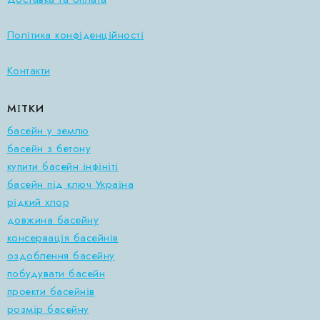
Політика конфіденційності
Контакти
МІТКИ
басейн у землю
басейн з бетону
купити басейн інфініті
басейн під ключ Україна
рідкий хлор
довжина басейну
консервація басейнів
оздоблення басейну
побудувати басейн
проекти басейнів
розмір басейну