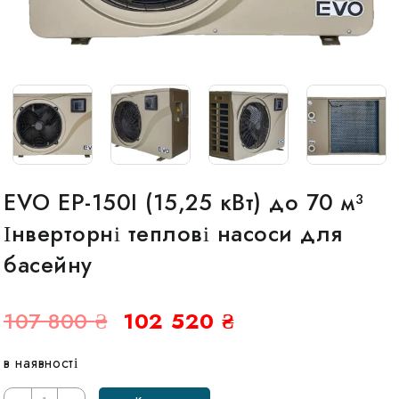
EVO EP-150I (15,25 кВт) до 70 м³
Інверторні теплові насоси для
басейну
Оригінальна
Поточна
107 800
₴
102 520
₴
ціна:
ціна:
в наявності
107
102
Кількість