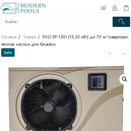
Перейти
до
вмісту
Головна
Товари
EVO EP-150I (15,25 кВт) до 70 м³ Інверторні
теплові насоси для басейну
←
→
Sale