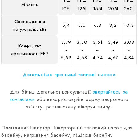
EP–
EP–
EP–
EP–
EP–
Модель
105I
125I
155I
205I
260I
Охолодження
5,4
5,0
6,8
8,2
10,8
потужність, кВт
3,79
3,50
3,51
3,49
3,08
Коефіцієнт
~
~
~
~
~
ефективності EER
5,59
4,68
4,74
4,67
4,84
Детальніше про наші теплові насоси
Для більш детальної консультації
звертайтесь за
контактами
або використовуйте форму зворотного
зв'язку, розташовану ліворуч знизу.
Позначки
: інвертор, інверторний тепловий насос для
басейну, нагрівання басейну, підігрів басейну