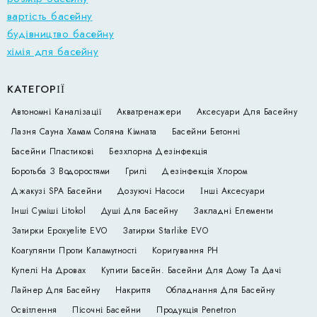
вартість басейну
будівництво басейну
хімія для басейну
КАТЕГОРІЇ
Автономні Каналізації
Акватренажери
Аксесуари Для Басейну
Лазня Сауна Хамам Соляна Кімната
Басейни Бетонні
Басейни Пластикові
Безхлорна Дезінфекція
Боротьба З Водоростями
Грилі
Дезінфекція Хлором
Джакузі SPA Басейни
Дозуючі Насоси
Інші Аксесуари
Інші Суміші Litokol
Душі Для Басейну
Закладні Елементи
Затирки Epoxyelite EVO
Затирки Starlike EVO
Коагулянти Проти Каламутності
Коригування РН
Купелі На Дровах
Купити Басейн. Басейни Для Дому Та Дачі
Лайнер Для Басейну
Накриття
Обладнання Для Басейну
Освітлення
Пісочні Басейни
Продукція Penetron