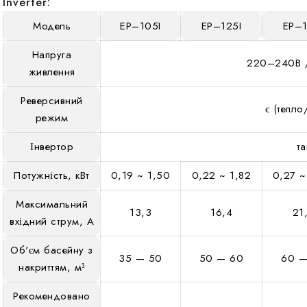
Inverter:
Модель
EP–105I
EP–125I
EP–1
Напруга
220–240В /
живлення
Реверсивний
є (тепло
режим
Інвертор
та
Потужність, кВт
0,19 ~ 1,50
0,22 ~ 1,82
0,27 ~
Максимальний
13,3
16,4
21
вхідний струм, А
Об'єм басейну з
35 — 50
50 — 60
60 —
накриттям, м³
Рекомендовано