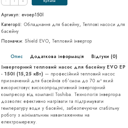
800 ₴.
520 ₴.
-
+
Купити
EVO
EP-
Артикул:
evoep150l
150I
Категорії:
Обладнання для басейну
,
Теплові насоси для
(15,25
басейну
кВт)
Позначки:
Shield EVO
,
Тепловий інвертор
до
70
Опис
Додаткова інформація
Відгуки (0)
м³
Инверторные
Інверторний тепловий насос для басейну EVO EP
тепловые
- 150I (15,25 кВт)
— професійний тепловий насос
насосы
призначений для басейнів об'ємом до 70 м³ який
для
використовує високопродуктивний інверторний
бассейна
компресор від компанії Toshiba. Технологія інвертора
дозволяє ефективно нагрівати та підтримувати
температуру води у басейні, забезпечуючи стабільну
роботу з мінімальним навантаженням на
електромережу.