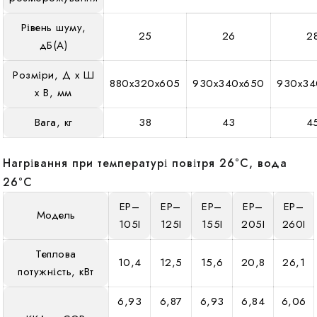
Рівень шуму,
25
26
2
дБ(А)
Розміри, Д х Ш
880х320х605
930х340х650
930х34
х В, мм
Вага, кг
38
43
4
Нагрівання при температурі повітря 26°C, вода
26°C
EP–
EP–
EP–
EP–
EP–
Модель
105I
125I
155I
205I
260I
Теплова
10,4
12,5
15,6
20,8
26,1
потужність, кВт
6,93
6,87
6,93
6,84
6,06