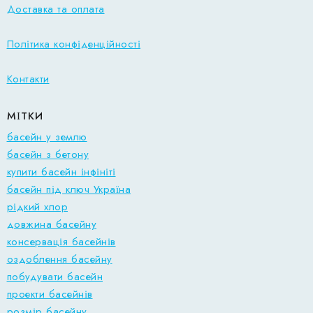
Доставка та оплата
Політика конфіденційності
Контакти
МІТКИ
басейн у землю
басейн з бетону
купити басейн інфініті
басейн під ключ Україна
рідкий хлор
довжина басейну
консервація басейнів
оздоблення басейну
побудувати басейн
проекти басейнів
розмір басейну