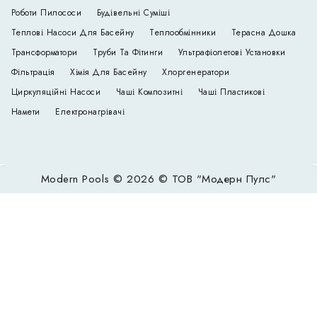
Роботи Пилососи
Будівельні Суміші
Теплові Насоси Для Басейну
Теплообмінники
Терасна Дошка
Трансформатори
Труби Та Фітинги
Ультрафіолетові Установки
Фільтрація
Хімія Для Басейну
Хлоргенератори
Циркуляційні Насоси
Чаші Композитні
Чаші Пластикові
Намети
Електронагрівачі
Modern Pools © 2026 © ТОВ "Модерн Пулс"