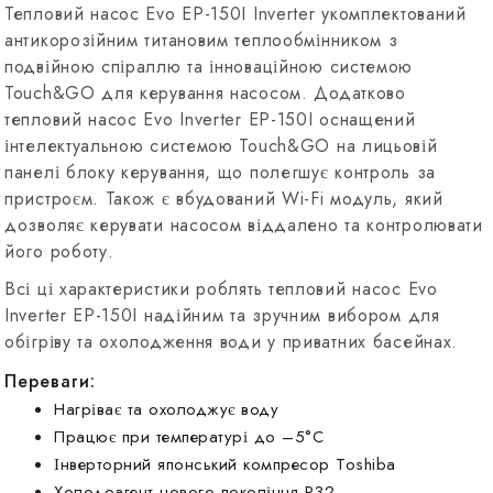
Тепловий насос Evo EP-150I Inverter укомплектований
антикорозійним титановим теплообмінником з
подвійною спіраллю та інноваційною системою
Touch&GO для керування насосом. Додатково
тепловий насос Evo Inverter EP-150I оснащений
інтелектуальною системою Touch&GO на лицьовій
панелі блоку керування, що полегшує контроль за
пристроєм. Також є вбудований Wi-Fi модуль, який
дозволяє керувати насосом віддалено та контролювати
його роботу.
Всі ці характеристики роблять тепловий насос Evo
Inverter EP-150I надійним та зручним вибором для
обігріву та охолодження води у приватних басейнах.
Переваги:
Нагріває та охолоджує воду
Працює при температурі до –5°C
Інверторний японський компресор Toshiba
Холодоагент нового покоління R32