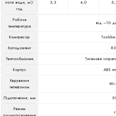
потік води, м³/
3,3
4,0
5,
год
Робоча
від –10 д
температура
Компресор
Toshib
Холодоагент
R3
Теплообмінник
Титанова спірал
Корпус
ABS пл
Керування
Wi–
телефоном
Підключення, мм
5
Режим
є
розморожування