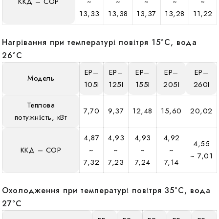
ККД – COP
~
~
~
~
~
13,33
13,38
13,37
13,28
11,22
Нагрівання при температурі повітря 15°C, вода
26°C
EP–
EP–
EP–
EP–
EP–
Модель
105I
125I
155I
205I
260I
Теплова
7,70
9,37
12,48
15,60
20,02
потужність, кВт
4,87
4,93
4,93
4,92
4,55
ККД – COP
~
~
~
~
~ 7,01
7,32
7,23
7,24
7,14
Охолодження при температурі повітря 35°C, вода
27°C