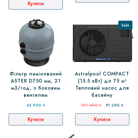
Купити
Sale
Фільтр ламінований
Astralpool COMPACT
ASTER D750 мм, 21
(15.5 кВт) до 75 м³
м3/год, з боковим
Тепловий насос для
вентилем
басейну
Оригінальна
Поточн
45 900
₴
101 490
₴
91 290
₴
ціна:
ціна:
Купити
Купити
101
91
490 ₴.
290 ₴.