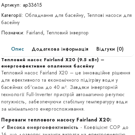
X20-
Артикул:
ap33615
09
Категорії:
Обладнання для басейну
,
Теплові насоси для
(9,5
басейну
кВт)
Позначки:
Fairland
,
Тепловий інвертор
до
40
Опис
Додаткова інформація
Відгуки (0)
м³
Инверторный
Тепловий насос Fairland X20 (9.5 кВт) –
тепловой
енергоефективне опалення басейну
насос
Тепловий насос Fairland X20 – це інноваційне рішення
для ефективного та економічного підігріву води у
басейнах об'ємом до 40 м³. Завдяки інверторній
технології Full-Inverter пристрій автоматично регулює
потужність, забезпечуючи стабільну температуру води
за мінімального енергоспоживання.
Переваги теплового насосу Fairland X20:
✔
Висока енергоефективність
- Коефіцієнт COP до
16, що дозволяє знизити витрати на електроенергію.