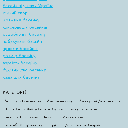
басейн під ключ Україна
рідкий хлор
довжина басейну
консервація басейнів
оздоблення басейну
побудувати басейн
проекти басейнів
розмір басейну
вартість басейну
будівництво басейну
хімія для басейну
КАТЕГОРІЇ
Автономні Каналізації
Акватренажери
Аксесуари Для Басейну
Лазня Сауна Хамам Соляна Кімната
Басейни Бетонні
Басейни Пластикові
Безхлорна Дезінфекція
Боротьба З Водоростями
Грилі
Дезінфекція Хлором