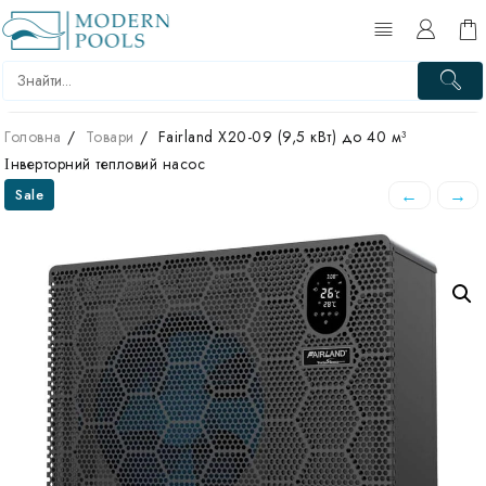
Перейти
до
вмісту
Головна
Товари
Fairland X20-09 (9,5 кВт) до 40 м³
Інверторний тепловий насос
←
→
Sale