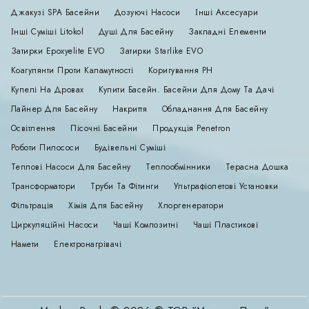
Джакузі SPA Басейни
Дозуючі Насоси
Інші Аксесуари
Інші Суміші Litokol
Душі Для Басейну
Закладні Елементи
Затирки Epoxyelite EVO
Затирки Starlike EVO
Коагулянти Проти Каламутності
Коригування РН
Купелі На Дровах
Купити Басейн. Басейни Для Дому Та Дачі
Лайнер Для Басейну
Накриття
Обладнання Для Басейну
Освітлення
Пісочні Басейни
Продукція Penetron
Роботи Пилососи
Будівельні Суміші
Теплові Насоси Для Басейну
Теплообмінники
Терасна Дошка
Трансформатори
Труби Та Фітинги
Ультрафіолетові Установки
Фільтрація
Хімія Для Басейну
Хлоргенератори
Циркуляційні Насоси
Чаші Композитні
Чаші Пластикові
Намети
Електронагрівачі