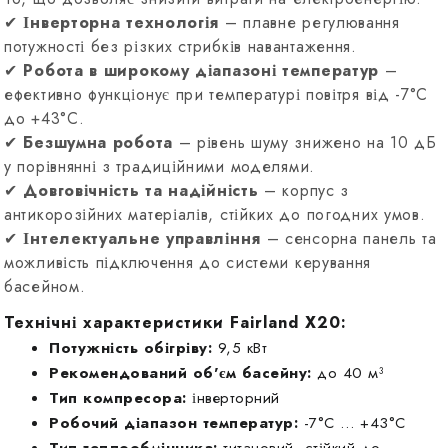
✔
Інверторна технологія
– плавне регулювання
потужності без різких стрибків навантаження.
✔
Робота в широкому діапазоні температур
–
ефективно функціонує при температурі повітря від -7°C
до +43°C.
✔
Безшумна робота
– рівень шуму знижено на 10 дБ
у порівнянні з традиційними моделями.
✔
Довговічність та надійність
– корпус з
антикорозійних матеріалів, стійких до погодних умов.
✔
Інтелектуальне управління
– сенсорна панель та
можливість підключення до системи керування
басейном.
Технічні характеристики Fairland X20:
Потужність обігріву:
9,5 кВт
Рекомендований об'єм басейну:
до 40 м³
Тип компресора:
інверторний
Робочий діапазон температур:
-7°C … +43°C