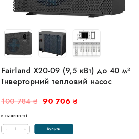
Fairland X20-09 (9,5 кВт) до 40 м³
Інверторний тепловий насос
Оригінальна
Поточна
100 784
₴
90 706
₴
ціна:
ціна:
в наявності
100
90
784 ₴.
706 ₴.
Кількість
-
+
Купити
Fairland