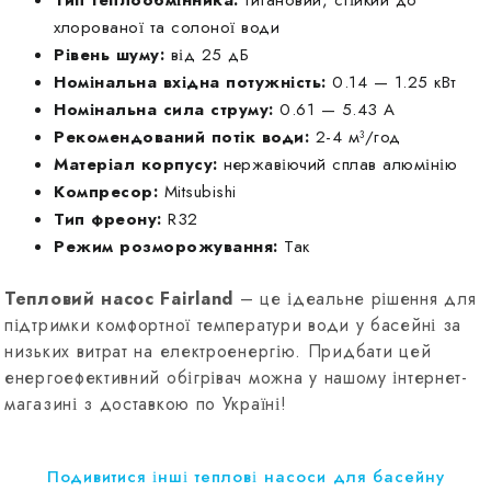
Тип теплообмінника:
титановий, стійкий до
хлорованої та солоної води
Рівень шуму:
від 25 дБ
Номінальна вхідна потужність:
0.14 — 1.25 кВт
Номінальна сила струму:
0.61 — 5.43 А
Рекомендований потік води:
2-4 м³/год
Матеріал корпусу:
нержавіючий сплав алюмінію
Компресор:
Mitsubishi
Тип фреону:
R32
Режим розморожування:
Так
Тепловий насос Fairland
– це ідеальне рішення для
підтримки комфортної температури води у басейні за
низьких витрат на електроенергію. Придбати цей
енергоефективний обігрівач можна у нашому інтернет-
магазині з доставкою по Україні!
Подивитися інші теплові насоси для басейну