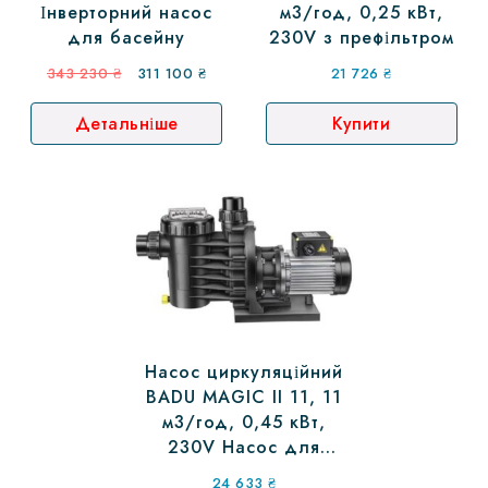
Інверторний насос
м3/год, 0,25 кВт,
для басейну
230V з префільтром
Оригінальна
Поточна
343 230
₴
311 100
₴
21 726
₴
ціна:
ціна:
Детальніше
Купити
343
311
230 ₴.
100 ₴.
Насос циркуляційний
BADU MAGIC II 11, 11
м3/год, 0,45 кВт,
230V Насос для
басейну Badu, Насоси
24 633
₴