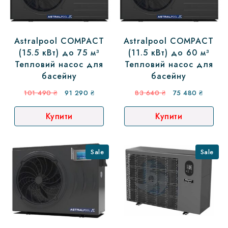
Astralpool COMPACT
Astralpool COMPACT
(15.5 кВт) до 75 м³
(11.5 кВт) до 60 м³
Тепловий насос для
Тепловий насос для
басейну
басейну
Оригінальна
Поточна
Оригінальна
Поточн
101 490
₴
91 290
₴
83 640
₴
75 480
₴
ціна:
ціна:
ціна:
ціна:
Купити
Купити
101
91
83
75
490 ₴.
290 ₴.
640 ₴.
480 ₴.
Sale
Sale