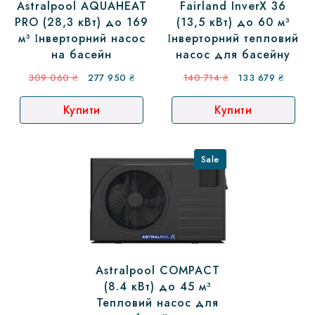
Astralpool AQUAHEAT
Fairland InverX 36
PRO (28,3 кВт) до 169
(13,5 кВт) до 60 м³
м³ Інверторний насос
Інверторний тепловий
на басейн
насос для басейну
Оригінальна
Поточна
Оригінальна
Поточн
309 060
₴
277 950
₴
140 714
₴
133 679
₴
ціна:
ціна:
ціна:
ціна:
Купити
Купити
309
277
140
133
060 ₴.
950 ₴.
714 ₴.
679 ₴.
Sale
Astralpool COMPACT
(8.4 кВт) до 45 м³
Тепловий насос для