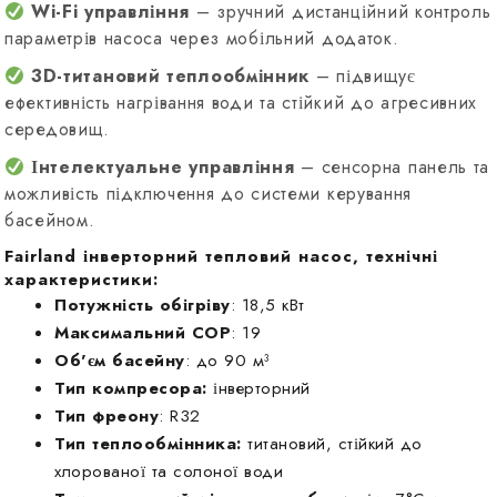
Wi-Fi управління
– зручний дистанційний контроль
параметрів насоса через мобільний додаток.
3D-титановий теплообмінник
– підвищує
ефективність нагрівання води та стійкий до агресивних
середовищ.
Інтелектуальне управління
– сенсорна панель та
можливість підключення до системи керування
басейном.
Fairland інверторний тепловий насос, технічні
характеристики:
Потужність обігріву
: 18,5 кВт
Максимальний COP
: 19
Об'єм басейну
: до 90 м³
Тип компресора:
інверторний
Тип фреону
: R32
Тип теплообмінника:
титановий, стійкий до
хлорованої та солоної води