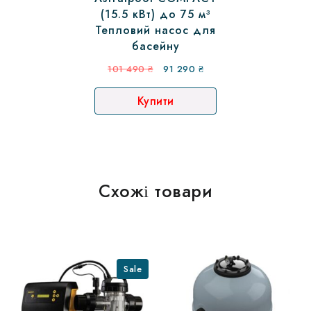
(15.5 кВт) до 75 м³
Тепловий насос для
басейну
Оригінальна
Поточна
101 490
₴
91 290
₴
ціна:
ціна:
Купити
101
91
490 ₴.
290 ₴.
Схожі товари
Sale