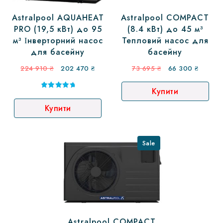
Astralpool AQUAHEAT
Astralpool COMPACT
PRO (19,5 кВт) до 95
(8.4 кВт) до 45 м³
м³ Інверторний насос
Тепловий насос для
для басейну
басейну
Оригінальна
Поточна
Оригінальна
Поточн
224 910
₴
202 470
₴
73 695
₴
66 300
₴
ціна:
ціна:
ціна:
ціна:
Купити
224
202
73
66
Оцінено в
5.00
910 ₴.
470 ₴.
695 ₴.
300 ₴.
Купити
з 5
Sale
Astralpool COMPACT