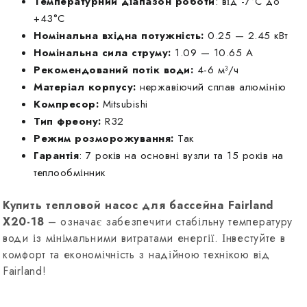
Температурний діапазон роботи
: від -7°C до
+43°C
Номінальна вхідна потужність:
0.25 — 2.45 кВт
Номінальна сила струму:
1.09 — 10.65 А
Рекомендований потік води:
4-6 м³/ч
Матеріал корпусу:
нержавіючий сплав алюмінію
Компресор:
Mitsubishi
Тип фреону:
R32
Режим розморожування:
Так
Гарантія
: 7 років на основні вузли та 15 років на
теплообмінник
Купить тепловой насос для бассейна Fairland
X20-18
– означає забезпечити стабільну температуру
води із мінімальними витратами енергії. Інвестуйте в
комфорт та економічність з надійною технікою від
Fairland!