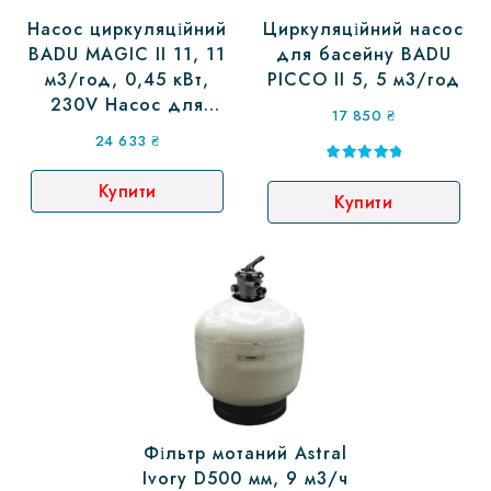
Насос циркуляційний
Циркуляційний насос
BADU MAGIC II 11, 11
для басейну BADU
м3/год, 0,45 кВт,
PICCO II 5, 5 м3/год
230V Насос для
17 850
₴
басейну Badu, Насоси
24 633
₴
Speck Badu
Оцінено в
5.00
Купити
Купити
з 5
Фільтр мотаний Astral
Ivory D500 мм, 9 м3/ч