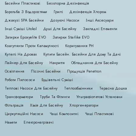
Басейни Пластикові
Безхлорна Дезінфекція
Боротьба З Водоростями
Грилі
Дезінфекція Хлором
Джакузі SPA Басейни
Дозуючі Насоси
Інші Аксесуари
Інші Суміші Litokol
Душі Для Басейну
Закладні Елементи
Затирки Epoxyelite EVO
Затирки Starlike EVO
Коагулянти Проти Каламутності
Коригування РН
Купелі На Дровах
Купити Басейн. Басейни Для Дому Та Дачі
Лайнер Для Басейну
Накриття
Обладнання Для Басейну
Освітлення
Пісочні Басейни
Продукція Penetron
Роботи Пилососи
Будівельні Суміші
Теплові Насоси Для Басейну
Теплообмінники
Терасна Дошка
Трансформатори
Труби Та Фітинги
Ультрафіолетові Установки
Фільтрація
Хімія Для Басейну
Хлоргенератори
Циркуляційні Насоси
Чаші Композитні
Чаші Пластикові
Намети
Електронагрівачі