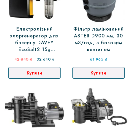
Електролізний
Фільтр ламінований
хлоргенератор для
ASTER D900 мм, 30
басейну DAVEY
м3/год, з боковим
EcoSalt2 15g
вентилем
(хлоратор)
Оригінальна
Поточна
42 840
₴
32 640
₴
61 965
₴
ціна:
ціна:
Купити
Купити
42
32
840 ₴.
640 ₴.