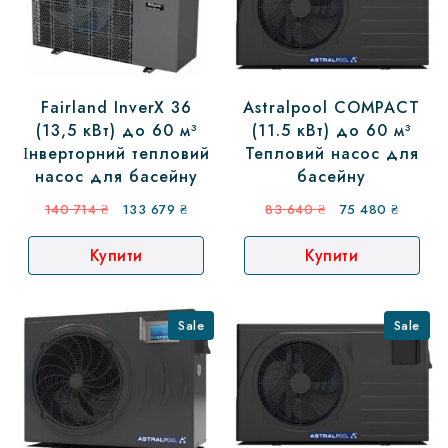
Fairland InverX 36
Astralpool COMPACT
(13,5 кВт) до 60 м³
(11.5 кВт) до 60 м³
Інверторний тепловий
Тепловий насос для
насос для басейну
басейну
Оригінальна
Поточна
Оригінальна
Поточн
140 714
₴
133 679
₴
83 640
₴
75 480
₴
ціна:
ціна:
ціна:
ціна:
Купити
Купити
140
133
83
75
714 ₴.
679 ₴.
640 ₴.
480 ₴.
Sale
Sale