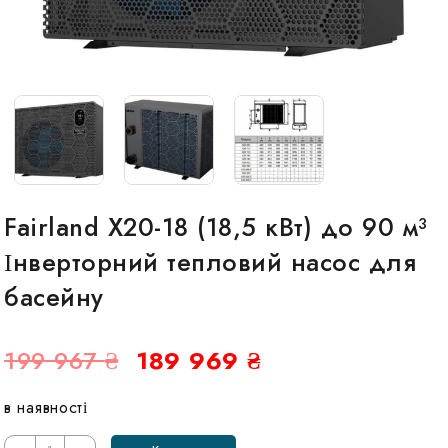
Fairland X20-18 (18,5 кВт) до 90 м³
Інверторний тепловий насос для
басейну
Оригінальна
Поточна
199 967
₴
189 969
₴
ціна:
ціна:
в наявності
199
189
Кількість