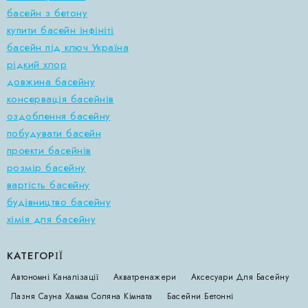
басейн з бетону
купити басейн інфініті
басейн під ключ Україна
рідкий хлор
довжина басейну
консервація басейнів
оздоблення басейну
побудувати басейн
проекти басейнів
розмір басейну
вартість басейну
будівництво басейну
хімія для басейну
КАТЕГОРІЇ
Автономні Каналізації
Акватренажери
Аксесуари Для Басейну
Лазня Сауна Хамам Соляна Кімната
Басейни Бетонні