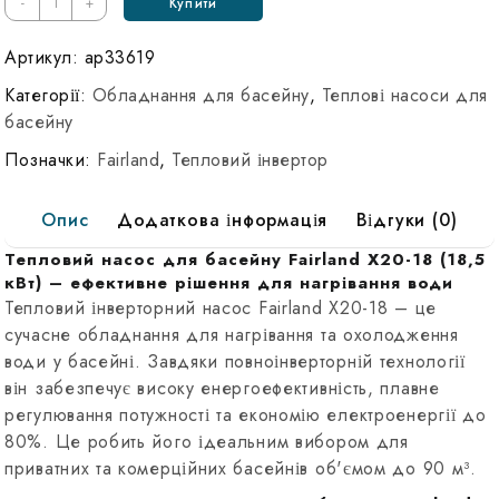
967 ₴.
969 ₴.
-
+
Купити
Fairland
X20-
Артикул:
ap33619
18
Категорії:
Обладнання для басейну
,
Теплові насоси для
(18,5
басейну
кВт)
Позначки:
Fairland
,
Тепловий інвертор
до
90
Опис
Додаткова інформація
Відгуки (0)
м³
Инверторный
Тепловий насос для басейну Fairland X20-18 (18,5
тепловой
кВт) – ефективне рішення для нагрівання води
насос
Тепловий інверторний насос Fairland X20-18 – це
для
сучасне обладнання для нагрівання та охолодження
води у басейні. Завдяки повноінверторній технології
бассейна
він забезпечує високу енергоефективність, плавне
регулювання потужності та економію електроенергії до
80%. Це робить його ідеальним вибором для
приватних та комерційних басейнів об'ємом до 90 м³.