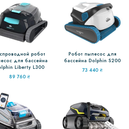
спроводной робот
Робот пылесос для
есос для бассейна
бассейна Dolphin S200
lphin Liberty L300
73 440
₴
89 760
₴