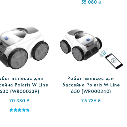
55 080
₴
обот пылесос для
Робот пылесос для
сейна Polaris W Line
бассейна Polaris W Line
630 (WR000339)
650 (WR000340)
70 380
₴
75 735
₴
Оценка
5.00
из 5