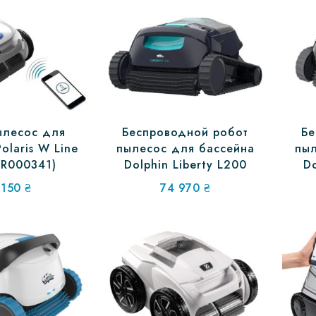
ылесос для
Беспроводной робот
Бе
olaris W Line
пылесос для бассейна
пыл
R000341)
Dolphin Liberty L200
Do
 150
₴
74 970
₴