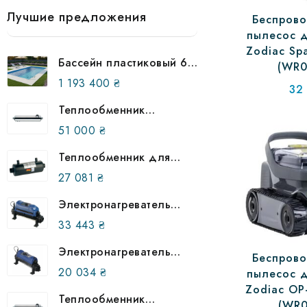
Лучшие предложения
Беспрово
пылесос д
Zodiac Sp
Бассейн пластиковый 6
(WR0
на 3 метра в землю
1 193 400
₴
32
(улучшенная
комплектация)
Теплообменник
трубчатый AIC B 400 117
51 000
₴
кВт, 870700
Теплообменник для
бассейна Behncke QWT
27 081
₴
100-40, 305 003 00
Электронагреватель
Elecro Evolution 2 Titan
33 443
₴
18кВт 380В (23181)
Электронагреватель
Беспрово
Elecro Flowline 2 Titan
20 034
₴
пылесос д
15кВт 380В (23134)
Zodiac OP-
Теплообменник
(WR0