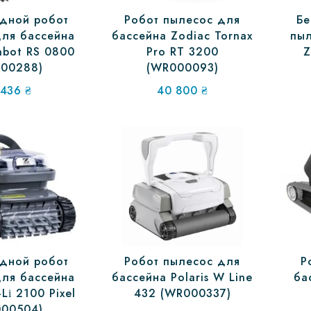
дной робот
Робот пылесос для
Бе
ля бассейна
бассейна Zodiac Tornax
пыл
abot RS 0800
Pro RT 3200
Z
00288)
(WR000093)
 436
₴
40 800
₴
дной робот
Робот пылесос для
Р
ля бассейна
бассейна Polaris W Line
ба
Lі 2100 Pixel
432 (WR000337)
00504)