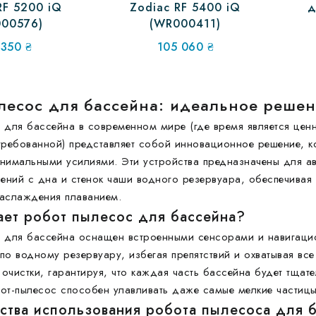
RF 5200 iQ
Zodiac RF 5400 iQ
д
00576)
(WR000411)
 350
₴
105 060
₴
лесос для бассейна: идеальное решен
 для бассейна в современном мире (где время является цен
требованной) представляет собой инновационное решение, ко
нимальными усилиями. Эти устройства предназначены для ав
нений с дна и стенок чаши водного резервуара, обеспечива
аслаждения плаванием.
ает робот пылесос для бассейна?
 для бассейна оснащен встроенными сенсорами и навигацио
по водному резервуару, избегая препятствий и охватывая вс
очистки, гарантируя, что каждая часть бассейна будет тщ
от-пылесос способен улавливать даже самые мелкие частицы
тва использования робота пылесоса для б