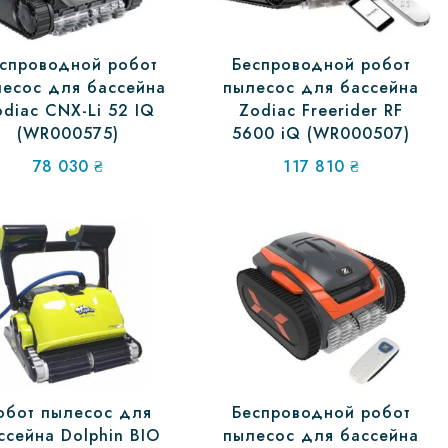
спроводной робот
Беспроводной робот
есос для бассейна
пылесос для бассейна
diac CNX-Li 52 IQ
Zodiac Freerider RF
(WR000575)
5600 iQ (WR000507)
78 030
₴
117 810
₴
обот пылесос для
Беспроводной робот
ссейна Dolphin BIO
пылесос для бассейна