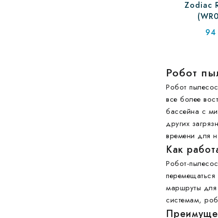
Zodiac 
(WR0
94
Робот пы
Робот пылесос
все более вос
бассейна с ми
других загряз
времени для н
Как работ
Робот-пылесос
перемещаться 
маршруты для 
системам, роб
Преимущес