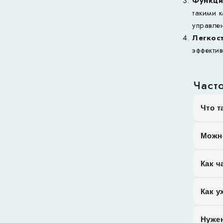
Функци
такими 
управле
Легкос
эффекти
Част
Что т
Можно
Как ч
Как у
Нужен