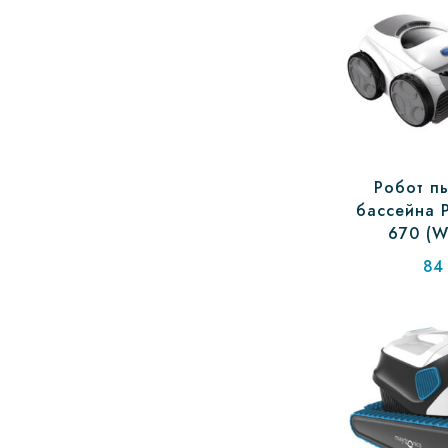
цена
цена:
составляла
2
2
048 ₴.
156 ₴.
Робот п
бассейна P
670 (W
84