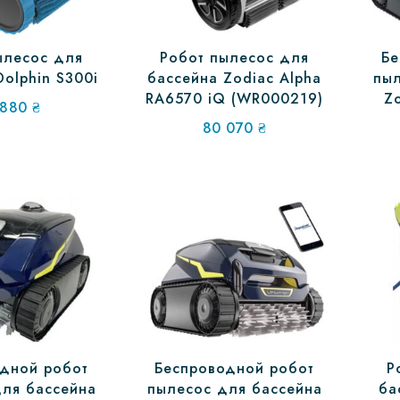
ылесос для
Робот пылесос для
Бе
Dolphin S300i
бассейна Zodiac Alpha
пыл
RA6570 iQ (WR000219)
Zo
 880
₴
80 070
₴
дной робот
Беспроводной робот
Р
ля бассейна
пылесос для бассейна
ба