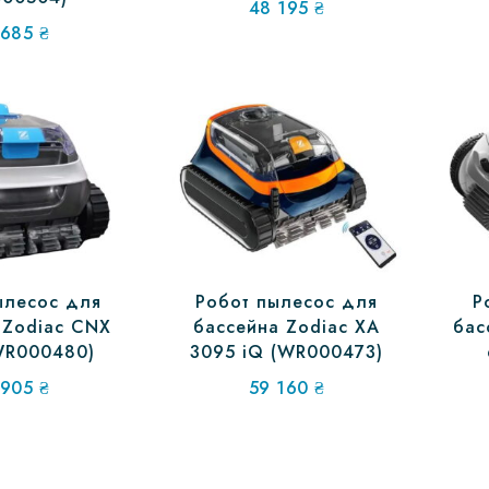
48 195
₴
 685
₴
ылесос для
Робот пылесос для
Р
 Zodiac CNX
бассейна Zodiac XA
бас
WR000480)
3095 iQ (WR000473)
 905
₴
59 160
₴