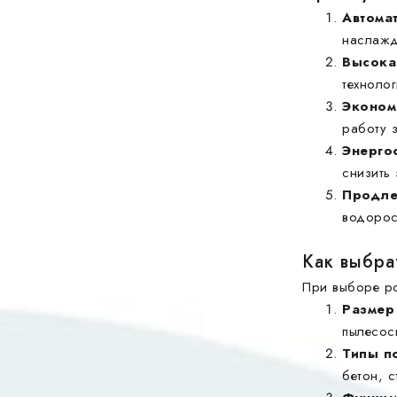
Автомат
наслажд
Высока
техноло
Эконом
работу з
Энерго
снизить 
Продле
водорос
Как выбра
При выборе ро
Размер
пылесос
Типы п
бетон, с