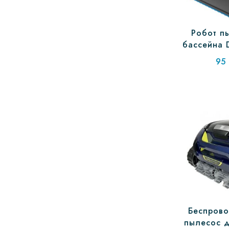
Робот п
бассейна 
95
Беспрово
пылесос д