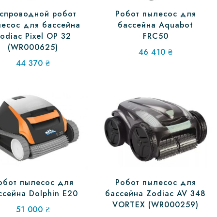
спроводной робот
Робот пылесос для
есос для бассейна
бассейна Aquabot
odiac Pixel OP 32
FRC50
(WR000625)
46 410
₴
44 370
₴
обот пылесос для
Робот пылесос для
ссейна Dolphin E20
бассейна Zodiac AV 348
VORTEX (WR000259)
51 000
₴