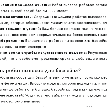
изация процесса очистки:
Робот-пылесос работает автоно
аться чистой водой без лишних хлопот.
я эффективность:
Современные модели роботов пылесосов
гиями, которые обеспечивают максимальную эффективность оч
ия времени и усилий:
Вам больше не нужно тратить часы н
а вас, позволяя вам сосредоточиться на более приятных заня
сбережение:
Большинство роботов-пылесосов для бассейна
затраты на электроэнергию.
ние срока службы искусственного водоема:
Регулярная
лей, что способствует продлению срока службы вашего вод
ть робот пылесос для бассейна?
бота пылесоса для бассейна важно учитывать несколько клю
 и форма чаши:
Выберите модель, которая подходит для ра
ы лучше работают в больших бассейнах, тогда как другие по
оверхностей:
Убедитесь, что выбранная модель подходит дл
текловолокно или винил.