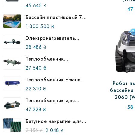
трубчатый AIC B 300 88
45 645
₴
47
кВт, 870600
Бассейн пластиковый 7,5
на 3 метра в землю
1 300 500
₴
(улучшенная
комплектация)
Электронагреватель
Behncke EWT 80-70, 3
28 486
₴
кВт, 304 503 07
Теплообменник
трубчатый Bowman 40
27 540
₴
кВт EC100–5113–2C
Теплообменник Emaux
Робот п
HE 75 кВт (12476)
22 310
₴
бассейна
2060 (
Теплообменник для
бассейна Behncke QWT
58
47 328
₴
100-70, 305 017 00
Батутное накрытие для
бассейна SHIELD за м²
Первоначальная
Текущая
2 156
₴
2 048
₴