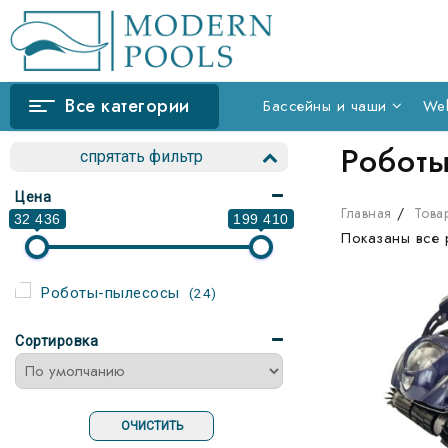
Skip
to
content
Все категории
Бассейны и чаши
Wel
Робот
спрятать фильтр
Цена
Главная
Това
32 436
199 410
Показаны все 
Роботы-пылесосы
(24)
Сортировка
ОЧИСТИТЬ