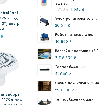
бассейна. Жидкость для
понижения уровня ПШ
Оценка
Первоначальная
Текущая
1 700
₴
1 680
₴
5.00
из 5
stralPool
цена
цена:
00295 под
Электронагреватель
составляла
1
Elecro Flowline 2 Titan
 2″, внутр.
20 511
₴
1
680 ₴.
18кВт 380В (23135)
мм
700 ₴.
Робот пылесос для
9
₴
бассейна Zodiac Tornax
40 800
₴
Pro RT 3200 (WR000093)
Бассейн пластиковый 12
на 6 метров в землю
2 116 500
₴
(улучшенная
комплектация)
Теплообменник
трубчатый AIC B 400 117
51 000
₴
кВт, 870700
Сауна под ключ 2,2 на
2,2м в доме
220 000
₴
ля забора
Теплообменник для
 11796 под
бассейна Behncke QWT