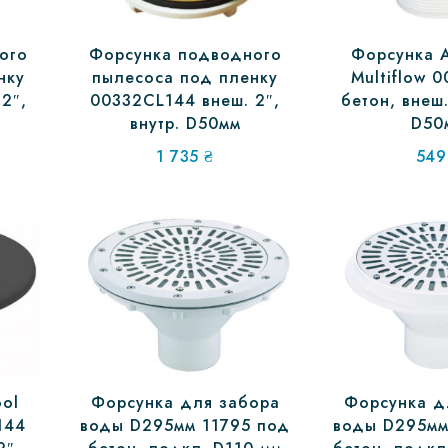
ого
Форсунка подводного
Форсунка A
нку
пылесоса под пленку
Multiflow 
2″,
00332CL144 внеш. 2″,
бетон, внеш.
внутр. D50мм
D50
1 735
₴
54
ool
Форсунка для забора
Форсунка д
144
воды D295мм 11795 под
воды D295мм