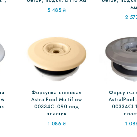
2″,
бетон, подкл. D110 мм
бетон, подкл
м
5 485
₴
2 5
ая
Форсунка стеновая
Форсунка 
ow
AstralPool Multiflow
AstralPool 
ик
00334CL090 под
00334CL
пластик
плас
1 086
₴
1 0