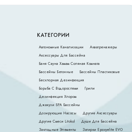
КАТЕГОРИИ
Автономные Канализации
Акватренажеры
Аксессуары Для Бассейна
Баня Сауна Хамам Соляная Комната
Бассейны Бетонные
Бассейны Пластиковые
Бесхлорная Дезинфекция
Борьба С Водорослями
Грили
Дезинфекция Хлором
Джакузи SPA Бассейны
Дозирующие Насосы
Другие Аксессуары
Другие Смеси Litokol
Души Для Бассейна
Закладные Элементы
Затирки Epoxyelite EVO