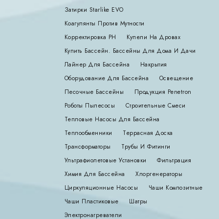
Затирки Starlike EVO
Коагулянты Против Мутности
Корректировка РН
Купели На Дровах
Купить Бассейн. Бассейны Для Дома И Дачи
Лайнер Для Бассейна
Накрытия
Оборудование Для Бассейна
Освещение
Песочные Бассейны
Продукция Penetron
Роботы Пылесосы
Строительные Смеси
Тепловые Насосы Для Бассейна
Теплообменники
Террасная Доска
Трансформаторы
Трубы И Фитинги
Ультрафиолетовые Установки
Фильтрация
Химия Для Бассейна
Хлоргенераторы
Циркуляционные Насосы
Чаши Композитные
Чаши Пластиковые
Шатры
Электронагреватели