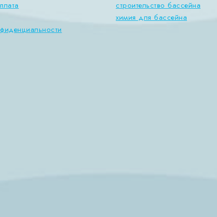
плата
строительство бассейна
химия для бассейна
нфиденциальности