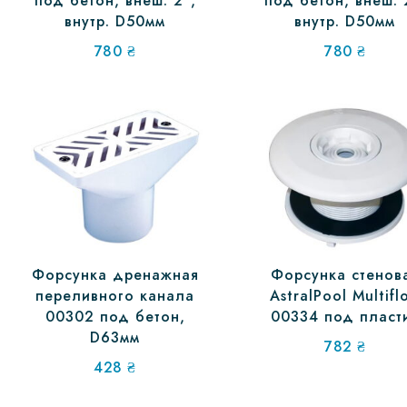
под бетон, внеш. 2″,
под бетон, внеш. 
внутр. D50мм
внутр. D50мм
780
₴
780
₴
Форсунка дренажная
Форсунка стенов
переливного канала
AstralPool Multifl
00302 под бетон,
00334 под пласт
D63мм
782
₴
428
₴