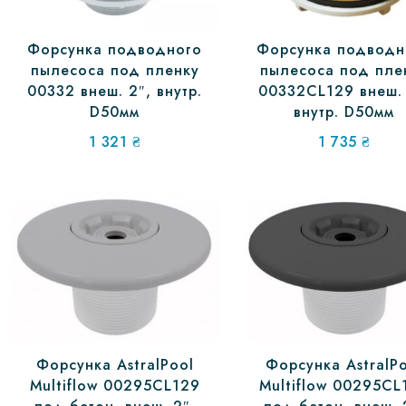
Форсунка подводного
Форсунка подводн
пылесоса под пленку
пылесоса под пле
00332 внеш. 2″, внутр.
00332CL129 внеш. 
D50мм
внутр. D50мм
1 321
₴
1 735
₴
Форсунка AstralPool
Форсунка AstralP
Multiflow 00295CL129
Multiflow 00295CL