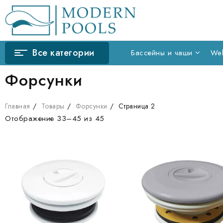
Skip
to
content
Все категории
Бассейны и чаши
Wel
Форсунки
Главная
Товары
Форсунки
Страница 2
Отображение 33–45 из 45