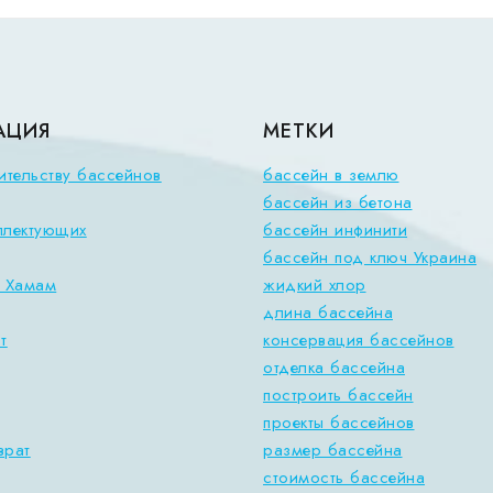
АЦИЯ
МЕТКИ
ительству бассейнов
бассейн в землю
бассейн из бетона
плектующих
бассейн инфинити
бассейн под ключ Украина
, Хамам
жидкий хлор
длина бассейна
т
консервация бассейнов
отделка бассейна
построить бассейн
проекты бассейнов
врат
размер бассейна
стоимость бассейна