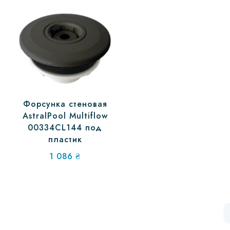
Форсунка стеновая
AstralPool Multiflow
00334CL144 под
пластик
1 086
₴