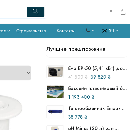
гое
Строительство
Контакты
RU
Лучшие предложения
Evo EP-50 (5,41 кВт) до
25 м³ Тепловые насосы
Первоначальная
Текущая
41 800
₴
39 820
₴
для бассейна
цена
цена:
Бассейн пластиковый 6
составляла
39
на 3 метра в землю
1 193 400
₴
41
820 ₴.
(улучшенная
800 ₴.
комплектация)
Теплообменник Emaux
HE 120 кВт (12477)
38 778
₴
pH Minus (20 л) для