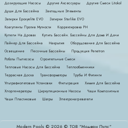
Дозирующие Насосы
Другие Аксессуары
Другие Смеси Litokol
Души Для Бассейна
Закладные Элементы
Затирки Epoxyelite EVO
Затирки Starlike EVO
Коагулянты Против Мутности
Корректировка РН
Купели На Дровах
Купить Бассейн. Бассейны Для Дома И Дачи
Лайнер Для Бассейна
Накрытия
Оборудование Для Бассейна
Освещение
Песочные Бассейны
Продукция Penetron
Роботы Пылесосы
Строительные Смеси
Тепловые Насосы Для Бассейна
Теплообменники
Террасная Доска
Трансформаторы
Трубы И Фитинги
Ультрафиолетовые Установки
Фильтрация
Химия Для Бассейна
Хлоргенераторы
Циркуляционные Насосы
Чаши Композитные
Чаши Пластиковые
Шатры
Электронагреватели
Modern Pools © 2026 © ТОВ "Модерн Пулс"