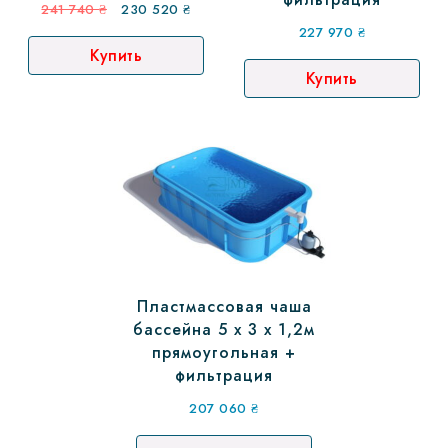
241 740
₴
230 520
₴
227 970
₴
Купить
Купить
Пластмассовая чаша
бассейна 5 х 3 х 1,2м
прямоугольная +
фильтрация
207 060
₴