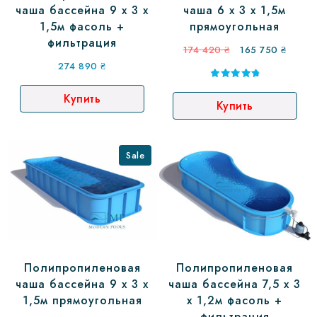
чаша бассейна 9 х 3 х
чаша 6 х 3 х 1,5м
1,5м фасоль +
прямоугольная
фильтрация
174 420
₴
165 750
₴
274 890
₴
Оценка
5.00
Купить
Купить
из 5
Sale
Полипропиленовая
Полипропиленовая
чаша бассейна 9 х 3 х
чаша бассейна 7,5 х 3
1,5м прямоугольная
х 1,2м фасоль +
фильтрация