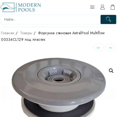
Skip
to
content
Главная
Товары
Форсунка стеновая AstralPool Multiflow
00334CL129 под пластик
←
→