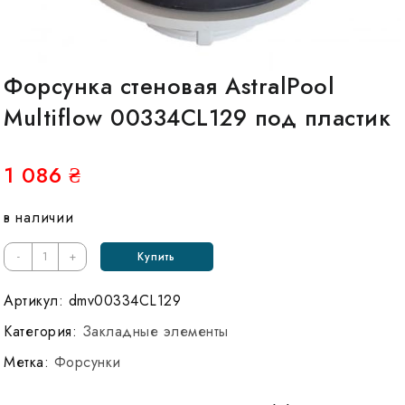
Форсунка стеновая AstralPool
Multiflow 00334CL129 под пластик
1 086
₴
в наличии
Количество
-
+
Купить
Форсунка
стеновая
Артикул:
dmv00334CL129
AstralPool
Категория:
Закладные элементы
Multiflow
Метка:
Форсунки
00334CL129
под