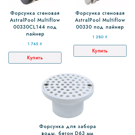
Форсунка стеновая
Форсунка стеновая
AstralPool Multiflow
AstralPool Multiflow
00330CL144 под
00330 под лайнер
лайнер
1 280
₴
1 765
₴
Купить
Купить
Форсунка для забора
воды, бетон D63 мм