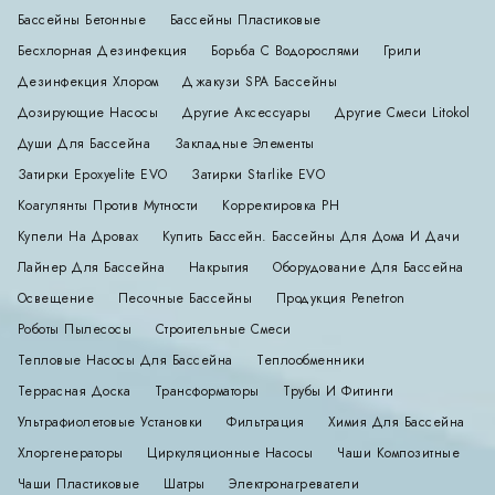
Бассейны Бетонные
Бассейны Пластиковые
Бесхлорная Дезинфекция
Борьба С Водорослями
Грили
Дезинфекция Хлором
Джакузи SPA Бассейны
Дозирующие Насосы
Другие Аксессуары
Другие Смеси Litokol
Души Для Бассейна
Закладные Элементы
Затирки Epoxyelite EVO
Затирки Starlike EVO
Коагулянты Против Мутности
Корректировка РН
Купели На Дровах
Купить Бассейн. Бассейны Для Дома И Дачи
Лайнер Для Бассейна
Накрытия
Оборудование Для Бассейна
Освещение
Песочные Бассейны
Продукция Penetron
Роботы Пылесосы
Строительные Смеси
Тепловые Насосы Для Бассейна
Теплообменники
Террасная Доска
Трансформаторы
Трубы И Фитинги
Ультрафиолетовые Установки
Фильтрация
Химия Для Бассейна
Хлоргенераторы
Циркуляционные Насосы
Чаши Композитные
Чаши Пластиковые
Шатры
Электронагреватели