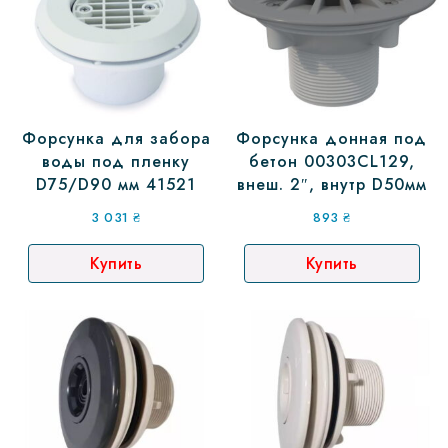
Форсунка для забора
Форсунка донная под
воды под пленку
бетон 00303CL129,
D75/D90 мм 41521
внеш. 2″, внутр D50мм
3 031
₴
893
₴
Купить
Купить