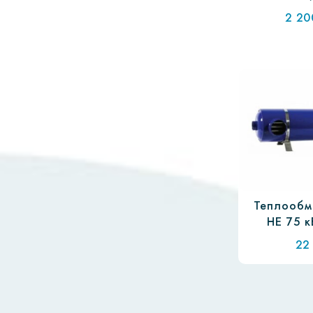
2 20
Теплообм
HE 75 к
22