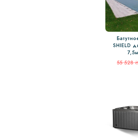
Батутно
SHIELD д
7,5
55 528