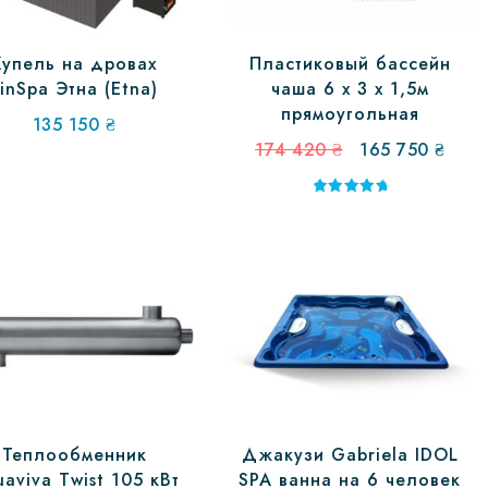
Купель на дровах
Пластиковый бассейн
inSpa Этна (Etna)
чаша 6 х 3 х 1,5м
прямоугольная
135 150
₴
Первоначальн
Теку
174 420
₴
165 750
₴
цена
цена
составляла
165
Оценка
5.00
174
750 
из 5
420 ₴.
Теплообменник
Джакузи Gabriela IDOL
aviva Twist 105 кВт
SPA ванна на 6 человек