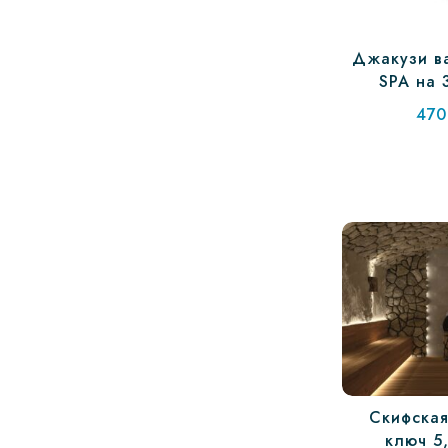
Джакузи ва
SPA на 
470
Скифская
ключ 5