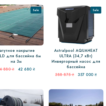
156 ₴.
составляла
277
309
950 
Sale
Sale
060 ₴.
атутное накрытие
Astralpool AQUAHEAT
ELD для бассейна 6м
ULTRA (34,7 кВт)
на 3м
Инверторный насос для
бассейна
Первоначальная
Текущая
4 880
₴
42 680
₴
цена
цена:
Первоначальн
Теку
388 875
₴
357 000
₴
составляла
42
цена
цена
44
680 ₴.
составляла
357
880 ₴.
388
000 
875 ₴.