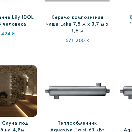
нна Lily IDOL
Керамо композитная
3 человека
чаша Laka 7,8 м х 3,7 м х
F
1,5 м
 424
₴
571 200
₴
 Сауна под
Теплообменник
,5 на 4,8м
Aquaviva Twist 61 кВт
Aqu