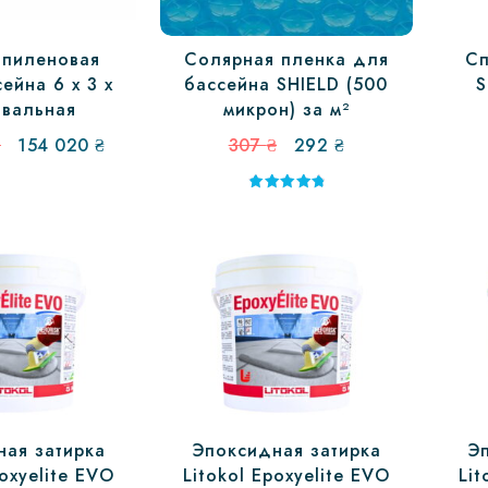
пиленовая
Солярная пленка для
Сп
ейна 6 х 3 х
бассейна SHIELD (500
S
овальная
микрон) за м²
Первоначальная
Текущая
Первоначальная
Текущая
₴
154 020
₴
307
₴
292
₴
цена
цена:
цена
цена:
составляла
154
составляла
292 ₴.
Оценка
5.00
161
020 ₴.
307 ₴.
из 5
670 ₴.
ная затирка
Эпоксидная затирка
Э
poxyelite EVO
Litokol Epoxyelite EVO
Lit