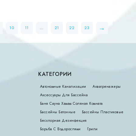
5.00
из 5
→
10
11
…
21
22
23
КАТЕГОРИИ
Автономные Канализации
Акватренажеры
Аксессуары Для Бассейна
Баня Сауна Хамам Соляная Комната
Бассейны Бетонные
Бассейны Пластиковые
Бесхлорная Дезинфекция
Борьба С Водорослями
Грили