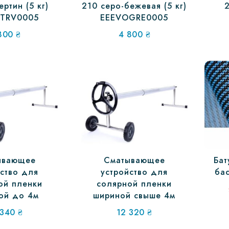
ертин (5 кг)
210 серо-бежевая (5 кг)
2
TRV0005
EEEVOGRE0005
800
₴
4 800
₴
ывающее
Сматывающее
Бат
йство для
устройство для
бас
ой пленки
солярной пленки
ой до 4м
шириной свыше 4м
 340
₴
12 320
₴