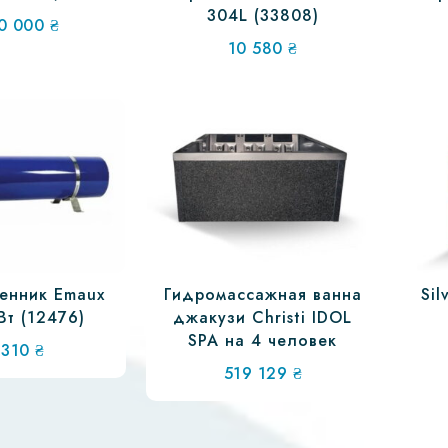
304L (33808)
0 000
₴
10 580
₴
енник Emaux
Гидромассажная ванна
Sil
Вт (12476)
джакузи Christi IDOL
SPA на 4 человек
 310
₴
519 129
₴