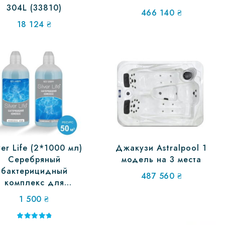
304L (33810)
466 140
₴
18 124
₴
ver Life (2*1000 мл)
Джакузи Astralpool 1
Серебряный
модель на 3 места
бактерицидный
487 560
₴
комплекс для
бассейнов
1 500
₴
Оценка