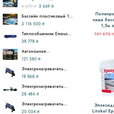
бассейна (по 5кг) !
Первоначальная
Текущая
6 670
₴
5 669
₴
АКЦИЯ !
цена
цена:
Полипро
Бассейн пластиковый 12
составляла
5
чаша басс
на 6 метров в землю
2 116 500
₴
6
669 ₴.
1,5м 
(улучшенная
670 ₴.
комплектация)
Теплообменник Emaux
161 670
HE 120 кВт (12477)
38 778
₴
Автономная
канализация BIOsept BT-
121 380
₴
4 (на 4 человека)
Электронагреватель
Elecro Flowline 2 Titan
18 868
₴
9кВт 380В (23132)
Электронагреватель
Behncke EWT 80-70, 3
28 486
₴
кВт, 304 503 07
Электронагреватель
Эпоксид
Elecro Flowline 2 Titan
Litokol E
20 034
₴