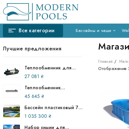
Skip
to
content
Все категории
Бассейны и чаши
Wel
Магаз
Лучшие предложения
Главная
Мага
Теплообменник для
Отображение 
бассейна Behncke QWT
27 081
₴
100-40, 305 003 00
Теплообменник
трубчатый AIC B 300 88
45 645
₴
кВт, 870600
Бассейн пластиковый 7,5
на 3 метра (из
1 035 300
₴
полипропилена) в
землю
Набор химии для