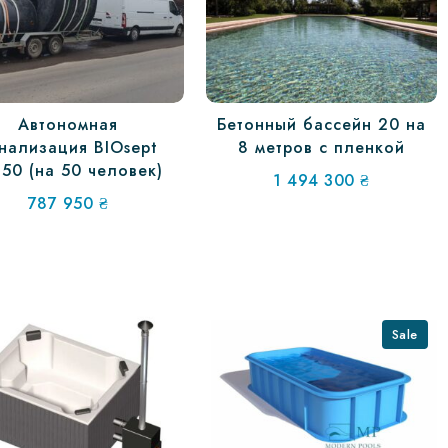
Автономная
Бетонный бассейн 20 на
нализация BIOsept
8 метров с пленкой
-50 (на 50 человек)
1 494 300
₴
787 950
₴
Sale