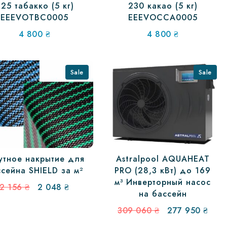
25 табакко (5 кг)
230 какао (5 кг)
EEEVOTBC0005
EEEVOCCA0005
4 800
₴
4 800
₴
Sale
Sale
утное накрытие для
Astralpool AQUAHEAT
сейна SHIELD за м²
PRO (28,3 кВт) до 169
м³ Инверторный насос
Первоначальная
Текущая
2 156
₴
2 048
₴
на бассейн
цена
цена:
составляла
2
Первоначальн
Тек
309 060
₴
277 950
₴
2
048 ₴.
цена
цена