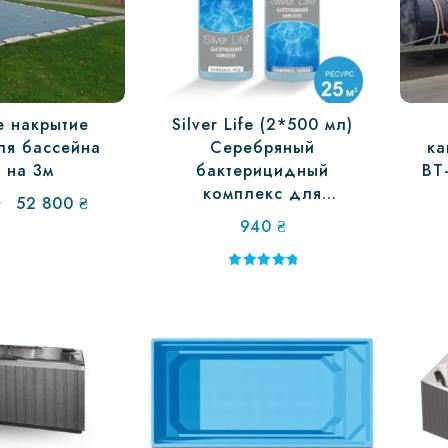
е накрытие
Silver Life (2*500 мл)
ля бассейна
Серебряный
ка
м на 3м
бактерицидный
BT
комплекс для
Первоначальная
Текущая
₴
52 800
₴
бассейнов
цена
цена:
940
₴
составляла
52
55
800 ₴.
Оценка
5.00
528 ₴.
из 5