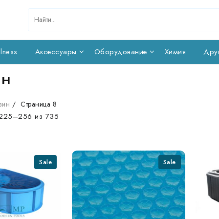
lness
Аксессуары
Оборудование
Химия
Дру
ин
зин
Страница 8
225–256 из 735
Sale
Sale