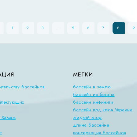
←
1
2
3
…
5
6
7
8
9
АЦИЯ
МЕТКИ
ительству бассейнов
бассейн в землю
бассейн из бетона
плектующих
бассейн инфинити
бассейн под ключ Украина
, Хамам
жидкий хлор
длина бассейна
т
консервация бассейнов