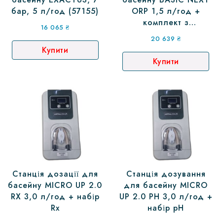
бар, 5 л/год (57155)
ORP 1,5 л/год +
комплект з
16 065
₴
електродом Rx
20 639
₴
Купити
Купити
Станція дозації для
Станція дозування
басейну MICRO UP 2.0
для басейну MICRO
RX 3,0 л/год + набір
UP 2.0 PH 3,0 л/год +
Rx
набір pH