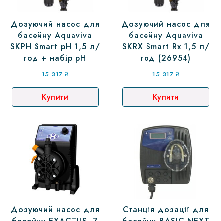
Дозуючий насос для
Дозуючий насос для
басейну Aquaviva
басейну Aquaviva
SKPH Smart рH 1,5 л/
SKRX Smart Rx 1,5 л/
год + набір рH
год (26954)
15 317
₴
15 317
₴
Купити
Купити
Дозуючий насос для
Станція дозації для
басейну EXACTUS, 7
басейну BASIC NEXT