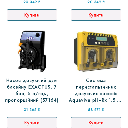
20 349
₴
20 349
₴
Купити
Купити
Насос дозуючий для
Система
басейну EXACTUS, 7
перистальтичних
бар, 5 л/год,
дозуючих насосів
пропорційний (57164)
Aquaviva pH+Rx 1.5 л/
год (36398)
31 365
₴
58 671
₴
Купити
Купити