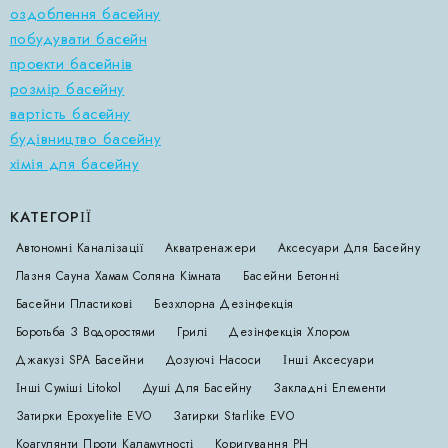
оздоблення басейну
побудувати басейн
проекти басейнів
розмір басейну
вартість басейну
будівництво басейну
хімія для басейну
КАТЕГОРІЇ
Автономні Каналізації
Акватренажери
Аксесуари Для Басейну
Лазня Сауна Хамам Соляна Кімната
Басейни Бетонні
Басейни Пластикові
Безхлорна Дезінфекція
Боротьба З Водоростями
Грилі
Дезінфекція Хлором
Джакузі SPA Басейни
Дозуючі Насоси
Інші Аксесуари
Інші Суміші Litokol
Душі Для Басейну
Закладні Елементи
Затирки Epoxyelite EVO
Затирки Starlike EVO
Коагулянти Проти Каламутності
Коригування РН