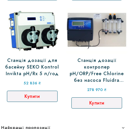
Станція дозації для
Станція дозації
басейну SEKO Kontrol
контролер
Invikta рН/Rx 5 л/год
pH/ORP/Free Chlorine
без насоса Fluidra
52 836
₴
(66176)
278 970
₴
Купити
Купити
Найкращі пропозиції