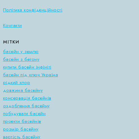
Політика конфіденційності
Контакти
МІТКИ
басейн у землю
басейн з бетону
купити басейн інфініті
басейн під ключ Україна
рідкий хлор
довжина басейну
консервація басейнів
оздоблення басейну
побудувати басейн
проекти басейнів
розмір басейну
вартість басейну