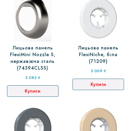
Лицьова панель
Лицьова панель
FlexiMini Nozzle S,
FlexiNiche, біла
нержавіюча сталь
(71209)
(74394CLSS)
3 009
₴
3 083
₴
Купити
Купити