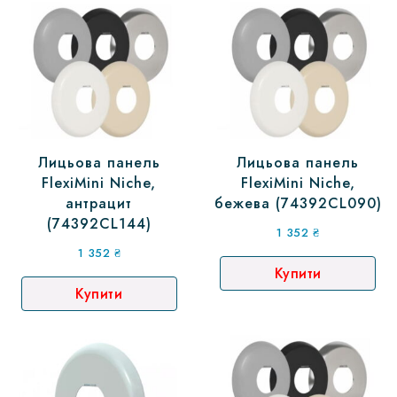
Лицьова панель
Лицьова панель
FlexiMini Niche,
FlexiMini Niche,
антрацит
бежева (74392CL090)
(74392CL144)
1 352
₴
1 352
₴
Купити
Купити