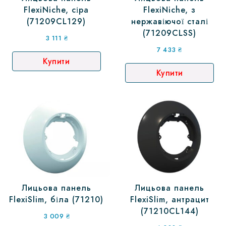
FlexiNiche, сіра
FlexiNiche, з
(71209CL129)
нержавіючої сталі
(71209CLSS)
3 111
₴
7 433
₴
Купити
Купити
Лицьова панель
Лицьова панель
FlexiSlim, біла (71210)
FlexiSlim, антрацит
(71210CL144)
3 009
₴