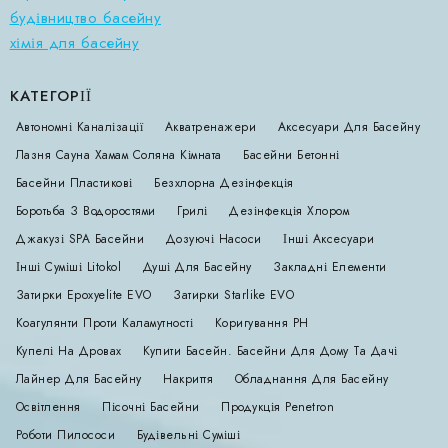
будівництво басейну
хімія для басейну
КАТЕГОРІЇ
Автономні Каналізації
Акватренажери
Аксесуари Для Басейну
Лазня Сауна Хамам Соляна Кімната
Басейни Бетонні
Басейни Пластикові
Безхлорна Дезінфекція
Боротьба З Водоростями
Грилі
Дезінфекція Хлором
Джакузі SPA Басейни
Дозуючі Насоси
Інші Аксесуари
Інші Суміші Litokol
Душі Для Басейну
Закладні Елементи
Затирки Epoxyelite EVO
Затирки Starlike EVO
Коагулянти Проти Каламутності
Коригування РН
Купелі На Дровах
Купити Басейн. Басейни Для Дому Та Дачі
Лайнер Для Басейну
Накриття
Обладнання Для Басейну
Освітлення
Пісочні Басейни
Продукція Penetron
Роботи Пилососи
Будівельні Суміші