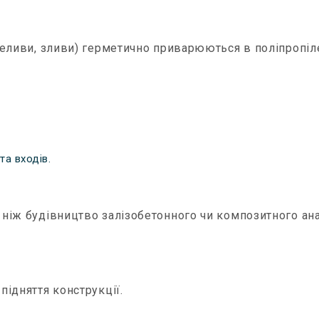
реливи, зливи) герметично приварюються в поліпропіл
а входів.
ніж будівництво залізобетонного чи композитного ана
.
ідняття конструкції.