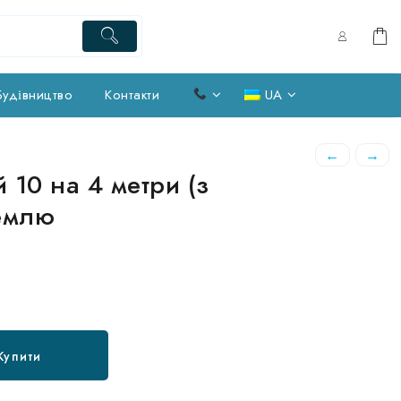
Будівництво
Контакти
UA
←
→
 10 на 4 метри (з
землю
Купити