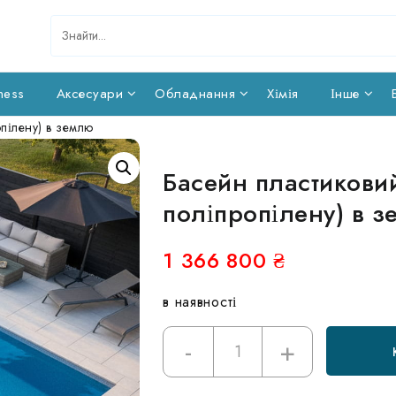
ness
Аксесуари
Обладнання
Хімія
Інше
опілену) в землю
Басейн пластиковий
поліпропілену) в 
1 366 800
₴
в наявності
-
+