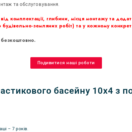
онтаж та обслуговування.
від комплектації, глибини, місця монтажу та додат
ю будівельно-земляних робіт) та у кожному конкре
у безкоштовно.
Подивитися наші роботи
астикового басейну 10х4 з п
аші – 7 років.