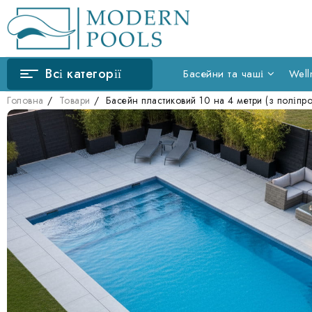
Всі категорії
Басейни та чаші
Well
Головна
Товари
Басейн пластиковий 10 на 4 метри (з поліпр