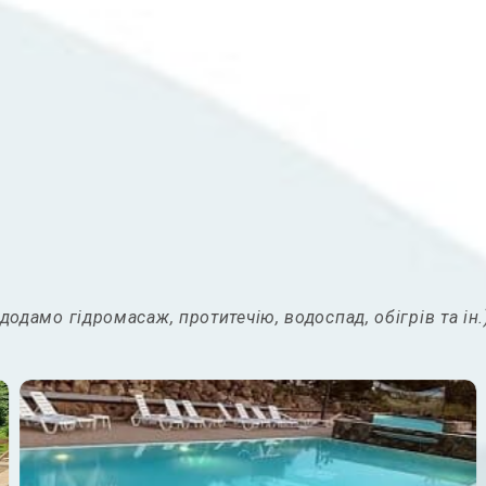
одамо гідромасаж, протитечію, водоспад, обігрів та ін.