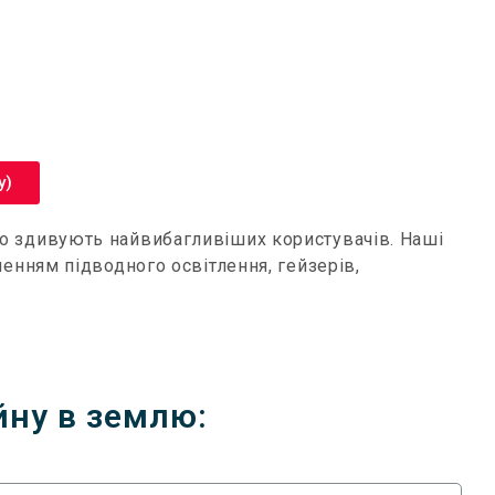
у)
ємно здивують найвибагливіших користувачів. Наші
ленням підводного освітлення, гейзерів,
йну в землю: