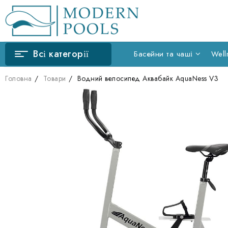
Перейти
до
вмісту
Всі категорії
Басейни та чаші
Well
Головна
Товари
Водний велосипед Аквабайк AquaNess V3