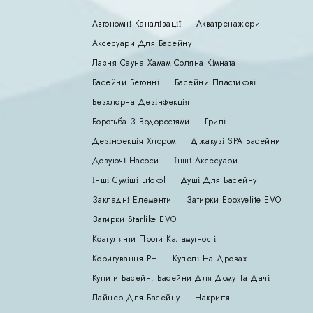
Автономні Каналізації
Акватренажери
Аксесуари Для Басейну
Лазня Сауна Хамам Соляна Кімната
Басейни Бетонні
Басейни Пластикові
Безхлорна Дезінфекція
Боротьба З Водоростями
Грилі
Дезінфекція Хлором
Джакузі SPA Басейни
Дозуючі Насоси
Інші Аксесуари
Інші Суміші Litokol
Душі Для Басейну
Закладні Елементи
Затирки Epoxyelite EVO
Затирки Starlike EVO
Коагулянти Проти Каламутності
Коригування РН
Купелі На Дровах
Купити Басейн. Басейни Для Дому Та Дачі
Лайнер Для Басейну
Накриття