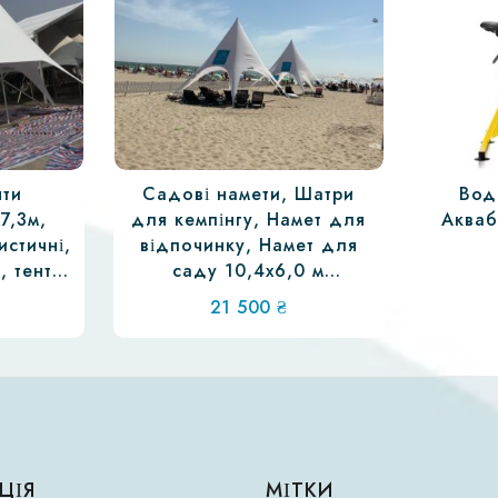
нти
Садові намети, Шатри
Вод
х7,3м,
для кемпінгу, Намет для
Акваб
истичні,
відпочинку, Намет для
, тент
саду 10,4х6,0 м
у
(Садовий тент намет)
21 500
₴
ЦІЯ
МІТКИ