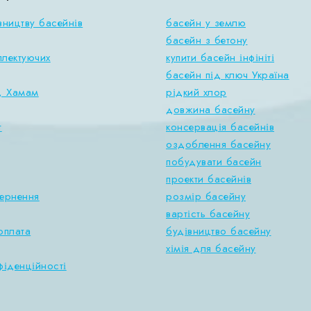
вництву басейнів
басейн у землю
басейн з бетону
плектуючих
купити басейн інфініті
басейн під ключ Україна
, Хамам
рідкий хлор
довжина басейну
т
консервація басейнів
оздоблення басейну
побудувати басейн
проекти басейнів
вернення
розмір басейну
вартість басейну
оплата
будівництво басейну
хімія для басейну
фіденційності