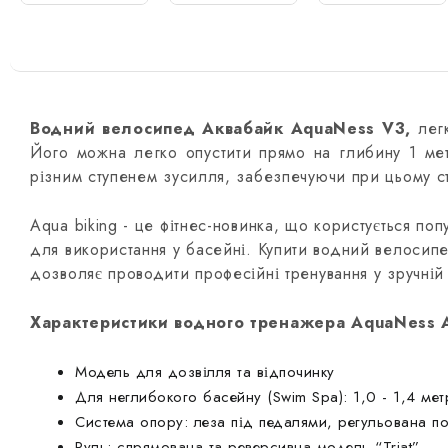
Водний велосипед Аквабайк AquaNess V3,
лег
Його можна легко опустити прямо на глибину 1 ме
різним ступенем зусилля, забезпечуючи при цьому сті
Aqua biking - це фітнес-новинка, що користується п
для використання у басейні. Купити водний велосип
дозволяє проводити професійні тренування у зручній
Характеристики водного тренажера AquaNess A
Модель для дозвілля та відпочинку
Для неглибокого басейну (Swim Spa): 1,0 - 1,4 мет
Система опору: леза під педалями, регульована п
Руль: спрямована та реверсивна модель “Triat”