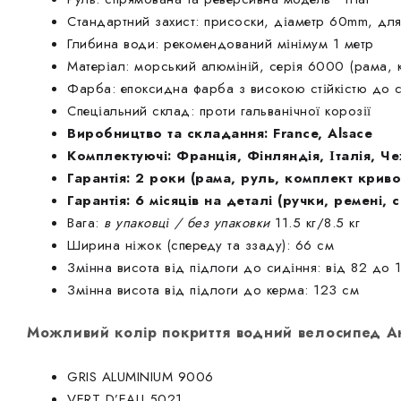
Стандартний захист: присоски, діаметр 60mm, для 
Глибина води: рекомендований мінімум 1 метр
Матеріал: морський алюміній, серія 6000 (рама, 
Фарба: епоксидна фарба з високою стійкістю до 
Спеціальний склад: проти гальванічної корозії
Виробництво та складання: France, Alsace
Комплектуючі: Франція, Фінляндія, Італія, Ч
Гарантія: 2 роки (рама, руль, комплект криво
Гарантія: 6 місяців на деталі (ручки, ремені, 
Вага:
в упаковці / без упаковки
11.5 кг/8.5 кг
Ширина ніжок (спереду та ззаду): 66 см
Змінна висота від підлоги до сидіння: від 82 до 
Змінна висота від підлоги до керма: 123 см
Можливий колір покриття водний велосипед А
GRIS ALUMINIUM 9006
VERT D’EAU 5021