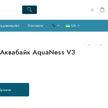
Будівництво
Контакти
UA
←
→
 Аквабайк AquaNess V3
Купити