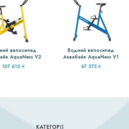
ний велосипед
Водний велосипед
айк AquaNess V2
Аквабайк AquaNess V1
107 610
₴
67 575
₴
КАТЕГОРІЇ