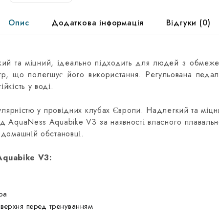
Опис
Додаткова інформація
Відгуки (0)
кий та міцний, ідеально підходить для людей з обмеже
тр, що полегшує його використання. Регульована педал
йкість у воді.
опулярністю у провідних клубах Європи. Надлегкий та мі
ед AquaNess Aquabike V3 за наявності власного плавальн
 домашній обстановці.
quabike V3:
ра
оверхня перед тренуванням