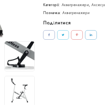
AquaNess
Категорії:
Акватренажери
,
Аксесу
V3
Позначка:
Акватренажери
Поділитися