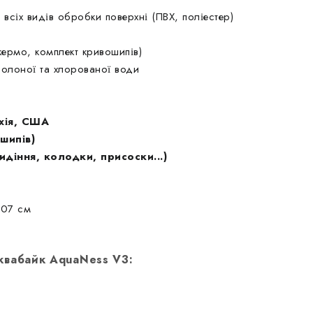
всіх видів обробки поверхні (ПВХ, поліестер)
кермо, комплект кривошипів)
солоної та хлорованої води
ехія, США
шипів)
сидіння, колодки, присоски...)
107 см
квабайк AquaNess V3: