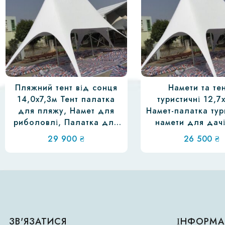
Пляжний тент від сонця
Намети та те
14,0х7,3м Тент палатка
туристичні 12,7
для пляжу, Намет для
Намет-палатка тур
риболовлі, Палатка для
намети для дачі
природи
для кемпінг
29 900
₴
26 500
₴
ЗВ'ЯЗАТИСЯ
ІНФОРМА