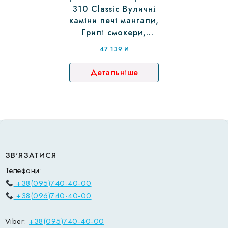
310 Classic Вуличні
каміни печі мангали,
Грилі смокери,
Раклітниця-гриль
47 139
₴
Детальніше
ЗВ'ЯЗАТИСЯ
Телефони:
+38(095)740-40-00
+38(096)740-40-00
Viber:
+38(095)740-40-00