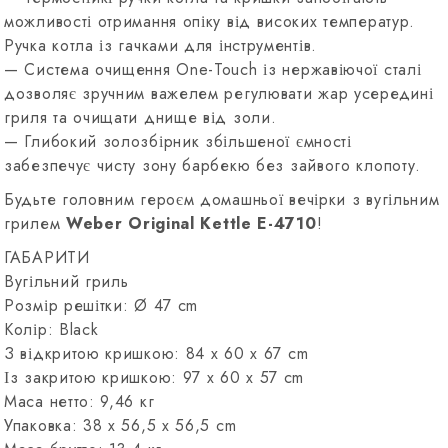
можливості отримання опіку від високих температур.
Ручка котла із гачками для інструментів.
— Система очищення One-Touch із нержавіючої сталі
дозволяє зручним важелем регулювати жар усередині
гриля та очищати днище від золи.
— Глибокий золозбірник збільшеної ємності
забезпечує чисту зону барбекю без зайвого клопоту.
Будьте головним героєм домашньої вечірки з вугільним
грилем
Weber Original Kettle E-4710
!
ГАБАРИТИ
Вугільний гриль
Розмір решітки: Ø 47 cm
Колір: Black
З відкритою кришкою: 84 x 60 x 67 cm
Із закритою кришкою: 97 x 60 x 57 cm
Маса нетто: 9,46 кг
Упаковка: 38 x 56,5 x 56,5 cm