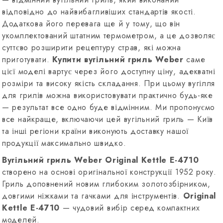
відповідно до найвибагливіших стандартів якості.
Додаткова його перевага ще й у тому, що він
укомплектований штатним термометром, а це дозволяє
суттєво розширити рецептуру страв, які можна
приготувати.
Купити вугільний гриль Weber
саме
цієї моделі вартує через його доступну ціну, адекватні
розміри та високу якість складання. При цьому вугілля
для грилів можна використовувати практично будь-яке
— результат все одно буде відмінним. Ми пропонуємо
все найкраще, включаючи цей вугільний гриль — Київ
та інші регіони країни виконують доставку нашої
продукції максимально швидко.
Вугільний гриль Weber Original Kettle E-4710
створено на основі оригінальної конструкції 1952 року.
Гриль доповнений новим глибоким золотозбірником,
довгими ніжками та гачками для інструментів.
Original
Kettle E-4710
— чудовий вибір серед компактних
моделей.