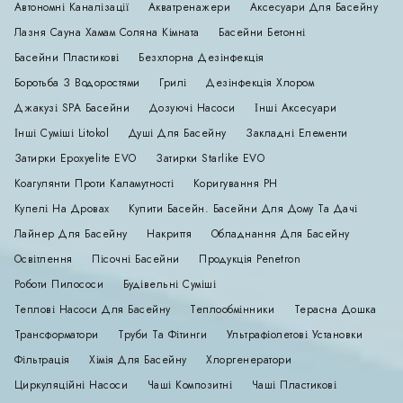
Автономні Каналізації
Акватренажери
Аксесуари Для Басейну
Лазня Сауна Хамам Соляна Кімната
Басейни Бетонні
Басейни Пластикові
Безхлорна Дезінфекція
Боротьба З Водоростями
Грилі
Дезінфекція Хлором
Джакузі SPA Басейни
Дозуючі Насоси
Інші Аксесуари
Інші Суміші Litokol
Душі Для Басейну
Закладні Елементи
Затирки Epoxyelite EVO
Затирки Starlike EVO
Коагулянти Проти Каламутності
Коригування РН
Купелі На Дровах
Купити Басейн. Басейни Для Дому Та Дачі
Лайнер Для Басейну
Накриття
Обладнання Для Басейну
Освітлення
Пісочні Басейни
Продукція Penetron
Роботи Пилососи
Будівельні Суміші
Теплові Насоси Для Басейну
Теплообмінники
Терасна Дошка
Трансформатори
Труби Та Фітинги
Ультрафіолетові Установки
Фільтрація
Хімія Для Басейну
Хлоргенератори
Циркуляційні Насоси
Чаші Композитні
Чаші Пластикові