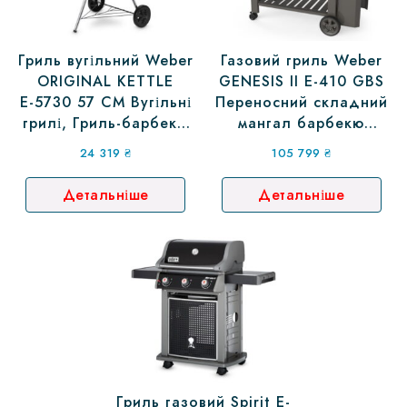
Гриль вугільний Weber
Газовий гриль Weber
ORIGINAL KETTLE
GENESIS II E-410 GBS
Е-5730 57 СМ Вугільні
Переносний складний
грилі, Гриль-барбекю
мангал барбекю
вугільний, на вугіллі
Вебер гриль
24 319
₴
105 799
₴
Детальніше
Детальніше
Гриль газовий Spirit E-