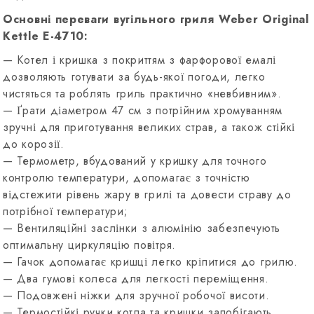
Основні переваги вугільного гриля Weber Original
Kettle E-4710:
— Котел і кришка з покриттям з фарфорової емалі
дозволяють готувати за будь-якої погоди, легко
чистяться та роблять гриль практично «невбивним».
— Ґрати діаметром 47 см з потрійним хромуванням
зручні для приготування великих страв, а також стійкі
до корозії.
— Термометр, вбудований у кришку для точного
контролю температури, допомагає з точністю
відстежити рівень жару в грилі та довести страву до
потрібної температури;
— Вентиляційні заслінки з алюмінію забезпечують
оптимальну циркуляцію повітря.
— Гачок допомагає кришці легко кріпитися до грилю.
— Два гумові колеса для легкості переміщення.
— Подовжені ніжки для зручної робочої висоти.
— Термостійкі ручки котла та кришки запобігають