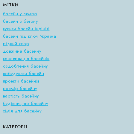
МІТКИ
басейн у землю
басейн з бетону
купити басейн інфініті
басейн під ключ Україна
рідкий хлор
довжина басейну
консервація басейнів
оздоблення басейну
побудувати басейн
проекти басейнів
розмір басейну
вартість басейну
будівництво басейну
хімія для басейну
КАТЕГОРІЇ