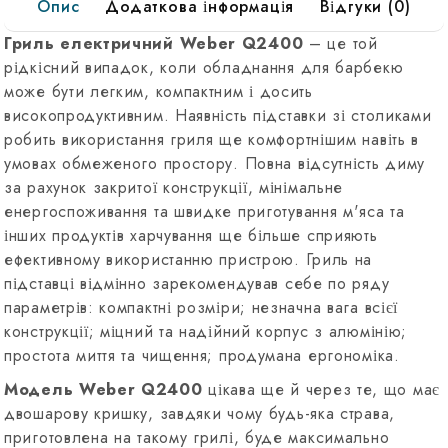
Опис
Додаткова інформація
Відгуки (0)
Гриль електричний Weber Q2400
– це той
рідкісний випадок, коли обладнання для барбекю
може бути легким, компактним і досить
високопродуктивним. Наявність підставки зі столиками
робить використання гриля ще комфортнішим навіть в
умовах обмеженого простору. Повна відсутність диму
за рахунок закритої конструкції, мінімальне
енергоспоживання та швидке приготування м'яса та
інших продуктів харчування ще більше сприяють
ефективному використанню пристрою. Гриль на
підставці відмінно зарекомендував себе по ряду
параметрів: компактні розміри; незначна вага всієї
конструкції; міцний та надійний корпус з алюмінію;
простота миття та чищення; продумана ергономіка.
Модель Weber Q2400
цікава ще й через те, що має
двошарову кришку, завдяки чому будь-яка страва,
приготовлена на такому грилі, буде максимально