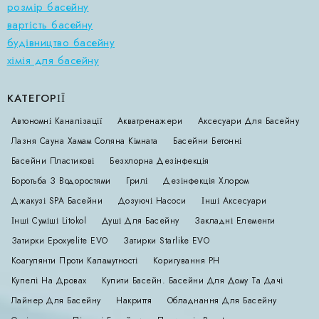
розмір басейну
вартість басейну
будівництво басейну
хімія для басейну
КАТЕГОРІЇ
Автономні Каналізації
Акватренажери
Аксесуари Для Басейну
Лазня Сауна Хамам Соляна Кімната
Басейни Бетонні
Басейни Пластикові
Безхлорна Дезінфекція
Боротьба З Водоростями
Грилі
Дезінфекція Хлором
Джакузі SPA Басейни
Дозуючі Насоси
Інші Аксесуари
Інші Суміші Litokol
Душі Для Басейну
Закладні Елементи
Затирки Epoxyelite EVO
Затирки Starlike EVO
Коагулянти Проти Каламутності
Коригування РН
Купелі На Дровах
Купити Басейн. Басейни Для Дому Та Дачі
Лайнер Для Басейну
Накриття
Обладнання Для Басейну