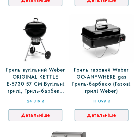
Детальніше
Детальніше
Гриль вугільний Weber
Гриль газовий Weber
ORIGINAL KETTLE
GO-ANYWHERE gas
Е-5730 57 СМ Вугільні
Гриль-барбекю (Газові
грилі, Гриль-барбекю
грилі Weber)
вугільний, на вугіллі
24 319
₴
11 099
₴
Детальніше
Детальніше