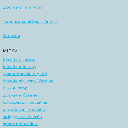
Доставка та оплата
Політика конфіденційності
Контакти
МІТКИ
басейн у землю
басейн з бетону
купити басейн інфініті
басейн під ключ Україна
рідкий хлор
довжина басейну
консервація басейнів
оздоблення басейну
побудувати басейн
проекти басейнів