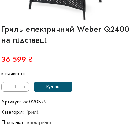
Гриль електричний Weber Q2400
на підставці
36 599
₴
в наявності
Кількість
-
+
Купити
Гриль
электрический
Артикул:
55020879
Weber
Категорія:
Грилі
Q2400
Позначка:
електричні
на
подставке