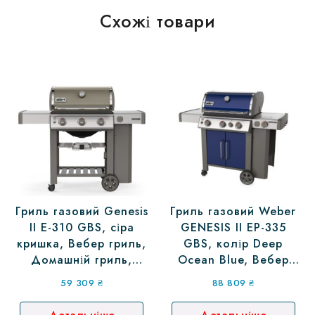
Схожі товари
Гриль газовий Genesis
Гриль газовий Weber
II E-310 GBS, сіра
GENESIS II EP-335
кришка, Вебер гриль,
GBS, колір Deep
Домашній гриль,
Ocean Blue, Вебер
Мангал bbq
гриль
59 309
₴
88 809
₴