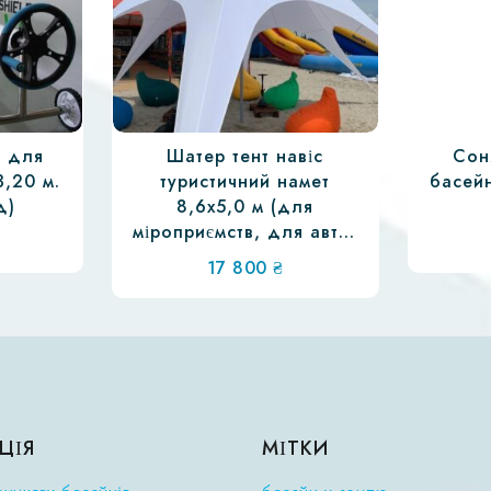
л для
Шатер тент навіс
Сон
3,20 м.
туристичний намет
басейн
д)
8,6х5,0 м (для
міроприємств, для авто,
для саду)
17 800
₴
ЦІЯ
МІТКИ