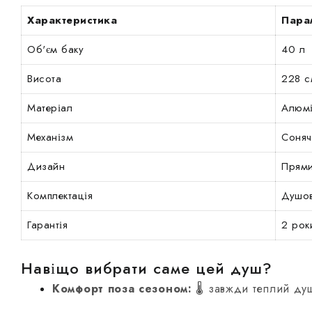
Характеристика
Пара
Об'єм баку
40 л
Висота
228 с
Матеріал
Алюмі
Механізм
Соняч
Дизайн
Прями
Комплектація
Душов
Гарантія
2 рок
Навіщо вибрати саме цей душ?
Комфорт поза сезоном:
🌡 завжди теплий душ