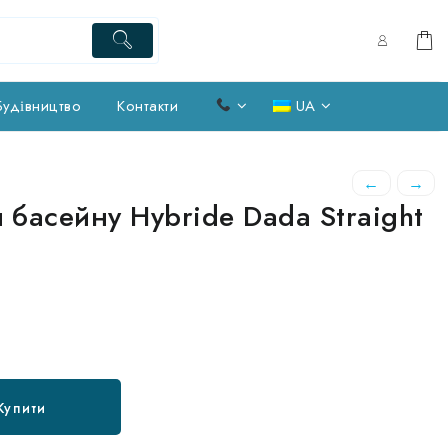
Будівництво
Контакти
UA
←
→
басейну Hybride Dada Straight
а
точна
на:
2 ₴.
Купити