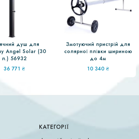
ячний душ для
Змотуючий пристрій для
у Angel Solar (30
солярної плівки шириною
л.) 56932
до 4м
36 771
₴
10 340
₴
КАТЕГОРІЇ