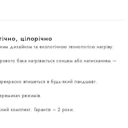
гічно, цілорічно
им дизайном та екологічною технологією нагріву:
трового бака нагрівається сонцем або натисканням —
прекрасно впишеться в будь-який ландшафт.
перемикач режимів.
ний комплект. Гарантія – 2 роки.