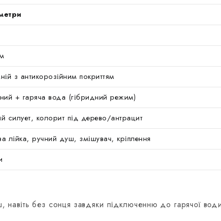
метри
м
ній з антикорозійним покриттям
ний + гаряча вода (гібридний режим)
й силует, колорит під дерево/антрацит
а лійка, ручний душ, змішувач, кріплення
и
, навіть без сонця завдяки підключенню до гарячої води