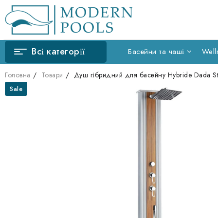
Перейти
до
вмісту
Всі категорії
Басейни та чаші
Well
Головна
Товари
Душ гібридний для басейну Hybride Dada Str
Sale