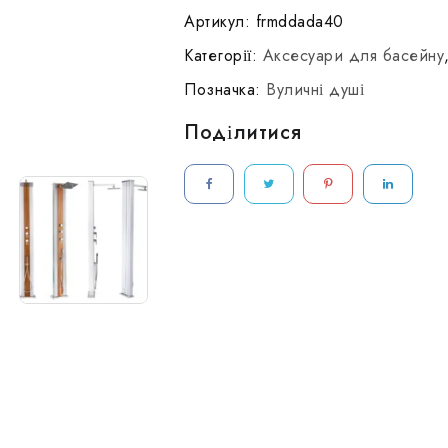
для
Артикул:
frmddada40
бассейна
Категорії:
Аксесуари для басейну
Hybride
Позначка:
Вуличні душі
Dada
Straight
Поділитися
(40
л.)