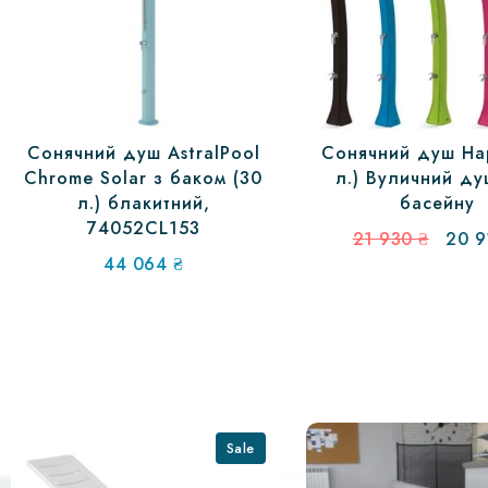
Сонячний душ AstralPool
Сонячний душ Ha
Chrome Solar з баком (30
л.) Вуличний д
л.) блакитний,
басейну
74052CL153
Ориг
21 930
₴
20 
ціна:
44 064
₴
21
930 
Sale