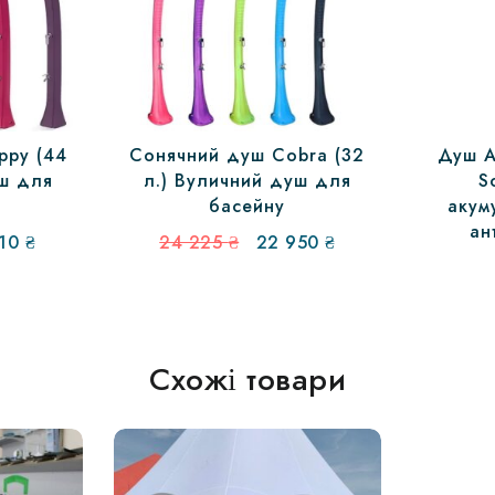
ppy (44
Сонячний душ Cobra (32
Душ A
уш для
л.) Вуличний душ для
S
басейну
акум
ан
інальна
Поточна
Оригінальна
Поточна
910
₴
24 225
₴
22 950
₴
ціна:
ціна:
ціна:
20
24
22
₴.
910 ₴.
225 ₴.
950 ₴.
Схожі товари