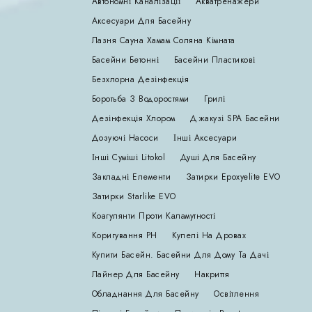
Автономні Каналізації
Акватренажери
Аксесуари Для Басейну
Лазня Сауна Хамам Соляна Кімната
Басейни Бетонні
Басейни Пластикові
Безхлорна Дезінфекція
Боротьба З Водоростями
Грилі
Дезінфекція Хлором
Джакузі SPA Басейни
Дозуючі Насоси
Інші Аксесуари
Інші Суміші Litokol
Душі Для Басейну
Закладні Елементи
Затирки Epoxyelite EVO
Затирки Starlike EVO
Коагулянти Проти Каламутності
Коригування РН
Купелі На Дровах
Купити Басейн. Басейни Для Дому Та Дачі
Лайнер Для Басейну
Накриття
Обладнання Для Басейну
Освітлення