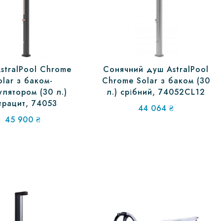
stralPool Chrome
Сонячний душ AstralPool
olar з баком-
Chrome Solar з баком (30
улятором (30 л.)
л.) срібний, 74052CL12
трацит, 74053
44 064
₴
45 900
₴