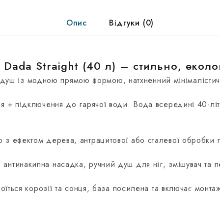
Опис
Відгуки (0)
Dada Straight (40 л) – стильно, еколо
уш із модною прямою формою, натхненний мінімалістичн
я + підключення до гарячої води. Вода всередині 40-лі
 з ефектом дерева, антрацитової або сталевої обробки 
антинакипна насадка, ручний душ для ніг, змішувач та 
їться корозії та сонця, база посилена та включає монтаж