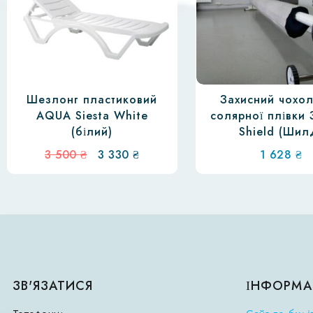
Шезлонг пластиковий
Захисний чохо
AQUA Siesta White
солярної плівки 
(білий)
Shield (Шил
Оригінальна
Поточна
3 500
₴
3 330
₴
1 628
₴
ціна:
ціна:
3
3
500 ₴.
330 ₴.
ЗВ'ЯЗАТИСЯ
ІНФОРМА