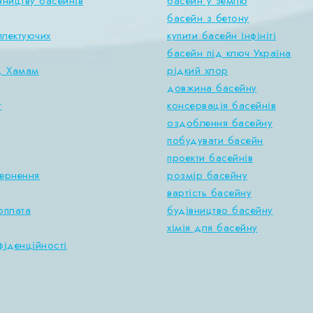
вництву басейнів
басейн у землю
басейн з бетону
плектуючих
купити басейн інфініті
басейн під ключ Україна
, Хамам
рідкий хлор
довжина басейну
т
консервація басейнів
оздоблення басейну
побудувати басейн
проекти басейнів
вернення
розмір басейну
вартість басейну
оплата
будівництво басейну
хімія для басейну
фіденційності