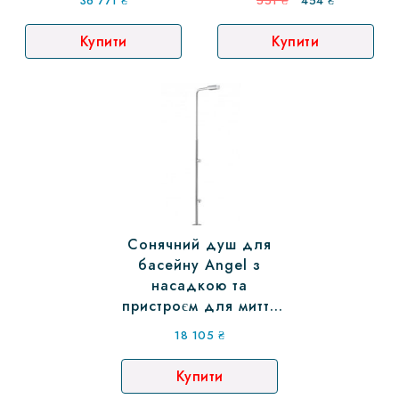
36 771
₴
551
₴
454
₴
ціна:
ціна:
Купити
Купити
551 ₴.
454 ₴.
Сонячний душ для
басейну Angel з
насадкою та
пристроєм для миття
ніг, 52718
18 105
₴
Купити