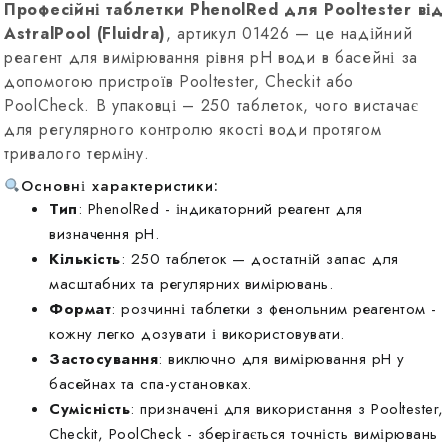
250
Професійні таблетки PhenolRed для Pooltester від
тестов
AstralPool (Fluidra)
, артикул 01426 — це надійний
реагент для вимірювання рівня pH води в басейні за
(01426)
допомогою пристроїв Pooltester, Checkit або
PoolCheck. В упаковці – 250 таблеток, чого вистачає
для регулярного контролю якості води протягом
тривалого терміну
.
Основні характеристики:
Тип
: PhenolRed - індикаторний реагент для
визначення pH.
Кількість
: 250 таблеток — достатній запас для
масштабних та регулярних вимірювань.
Формат
: розчинні таблетки з фенольним реагентом -
кожну легко дозувати і використовувати.
Застосування
: виключно для вимірювання pH у
басейнах та спа-установках.
Сумісність
: призначені для використання з Pooltester,
Checkit, PoolCheck - зберігається точність вимірювань