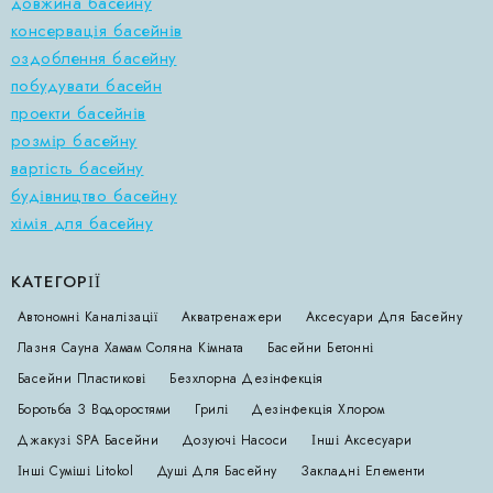
довжина басейну
консервація басейнів
оздоблення басейну
побудувати басейн
проекти басейнів
розмір басейну
вартість басейну
будівництво басейну
хімія для басейну
КАТЕГОРІЇ
Автономні Каналізації
Акватренажери
Аксесуари Для Басейну
Лазня Сауна Хамам Соляна Кімната
Басейни Бетонні
Басейни Пластикові
Безхлорна Дезінфекція
Боротьба З Водоростями
Грилі
Дезінфекція Хлором
Джакузі SPA Басейни
Дозуючі Насоси
Інші Аксесуари
Інші Суміші Litokol
Душі Для Басейну
Закладні Елементи