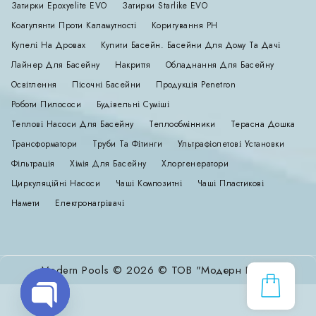
Затирки Epoxyelite EVO
Затирки Starlike EVO
Коагулянти Проти Каламутності
Коригування РН
Купелі На Дровах
Купити Басейн. Басейни Для Дому Та Дачі
Лайнер Для Басейну
Накриття
Обладнання Для Басейну
Освітлення
Пісочні Басейни
Продукція Penetron
Роботи Пилососи
Будівельні Суміші
Теплові Насоси Для Басейну
Теплообмінники
Терасна Дошка
Трансформатори
Труби Та Фітинги
Ультрафіолетові Установки
Фільтрація
Хімія Для Басейну
Хлоргенератори
Циркуляційні Насоси
Чаші Композитні
Чаші Пластикові
Намети
Електронагрівачі
Modern Pools © 2026 © ТОВ "Модерн Пулс"