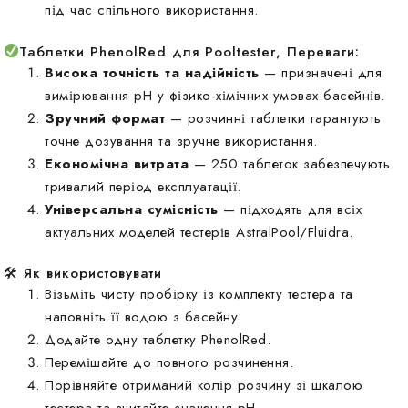
під час спільного використання.
Таблетки PhenolRed для Pooltester, Переваги:
Висока точність та надійність
— призначені для
вимірювання pH у фізико-хімічних умовах басейнів.
Зручний формат
— розчинні таблетки гарантують
точне дозування та зручне використання.
Економічна витрата
— 250 таблеток забезпечують
тривалий період експлуатації.
Універсальна сумісність
— підходять для всіх
актуальних моделей тестерів AstralPool/Fluidra.
🛠 Як використовувати
Візьміть чисту пробірку із комплекту тестера та
наповніть її водою з басейну.
Додайте одну таблетку PhenolRed.
Перемішайте до повного розчинення.
Порівняйте отриманий колір розчину зі шкалою