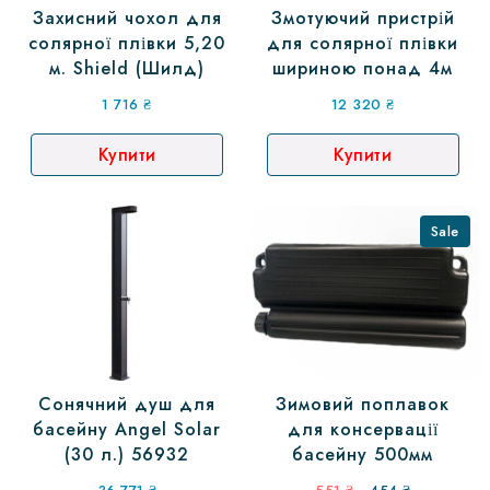
Захисний чохол для
Змотуючий пристрій
солярної плівки 5,20
для солярної плівки
м. Shield (Шилд)
шириною понад 4м
1 716
₴
12 320
₴
Купити
Купити
Sale
Сонячний душ для
Зимовий поплавок
басейну Angel Solar
для консервації
(30 л.) 56932
басейну 500мм
Оригінальна
Поточна