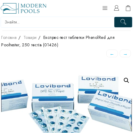
Перейти
до
вмісту
Головна
Товари
Експрес-тест таблетки PhenolRed для
Pooltester, 250 тестів (01426)
←
→