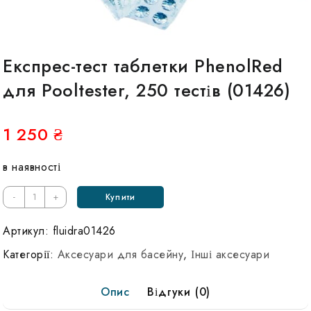
Експрес-тест таблетки PhenolRed
для Pooltester, 250 тестів (01426)
1 250
₴
в наявності
Кількість
-
+
Купити
Экспресс-
тест
Артикул:
fluidra01426
таблетки
Категорії:
Аксесуари для басейну
,
Інші аксесуари
PhenolRed
для
Опис
Відгуки (0)
Pooltester,