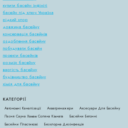
купити басейн інфініті
басейн під ключ Україна
рідкий хлор
довжина басейну
консервація басейнів
оздоблення басейну
побудувати басейн
проекти басейнів
розмір басейну
вартість басейну
будівництво басейну
хімія для басейну
КАТЕГОРІЇ
Автономні Каналізації
Акватренажери
Аксесуари Для Басейну
Лазня Сауна Хамам Соляна Кімната
Басейни Бетонні
Басейни Пластикові
Безхлорна Дезінфекція