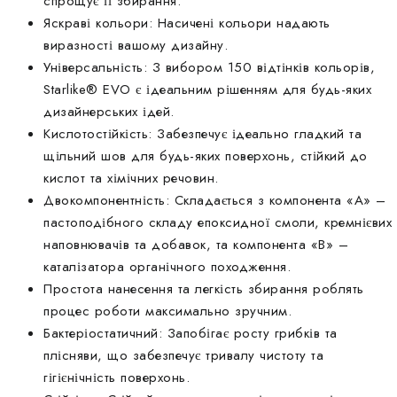
спрощує її збирання.
Яскраві кольори: Насичені кольори надають
виразності вашому дизайну.
Універсальність: З вибором 150 відтінків кольорів,
Starlike® EVO є ідеальним рішенням для будь-яких
дизайнерських ідей.
Кислотостійкість: Забезпечує ідеально гладкий та
щільний шов для будь-яких поверхонь, стійкий до
кислот та хімічних речовин.
Двокомпонентність: Складається з компонента «А» –
пастоподібного складу епоксидної смоли, кремнієвих
наповнювачів та добавок, та компонента «B» –
каталізатора органічного походження.
Простота нанесення та легкість збирання роблять
процес роботи максимально зручним.
Бактеріостатичний: Запобігає росту грибків та
плісняви, що забезпечує тривалу чистоту та
гігієнічність поверхонь.