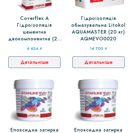
Coverflex A
Гідроізоляція
Гідроізоляція
обмазувальна Litokol
цементна
AQUAMASTER (20 кг)
двокомпонентна (20
AQMEVO0020
кг) CVF0020
6 624
₴
14 700
₴
Детальніше
Детальніше
Епоксидна затирка
Епоксидна затирка