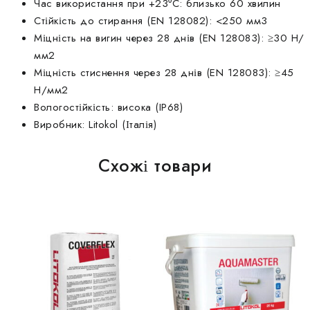
Час використання при +23⁰С: близько 60 хвилин
Стійкість до стирання (EN 128082): <250 мм3
Міцність на вигин через 28 днів (EN 128083): ≥30 Н/
мм2
Міцність стиснення через 28 днів (EN 128083): ≥45
Н/мм2
Вологостійкість: висока (IP68)
Виробник: Litokol (Італія)
Схожі товари