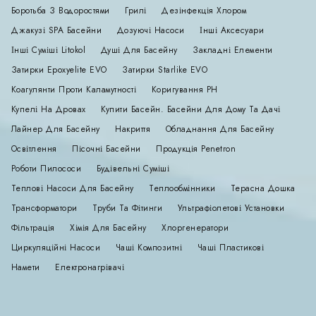
Боротьба З Водоростями
Грилі
Дезінфекція Хлором
Джакузі SPA Басейни
Дозуючі Насоси
Інші Аксесуари
Інші Суміші Litokol
Душі Для Басейну
Закладні Елементи
Затирки Epoxyelite EVO
Затирки Starlike EVO
Коагулянти Проти Каламутності
Коригування РН
Купелі На Дровах
Купити Басейн. Басейни Для Дому Та Дачі
Лайнер Для Басейну
Накриття
Обладнання Для Басейну
Освітлення
Пісочні Басейни
Продукція Penetron
Роботи Пилососи
Будівельні Суміші
Теплові Насоси Для Басейну
Теплообмінники
Терасна Дошка
Трансформатори
Труби Та Фітинги
Ультрафіолетові Установки
Фільтрація
Хімія Для Басейну
Хлоргенератори
Циркуляційні Насоси
Чаші Композитні
Чаші Пластикові
Намети
Електронагрівачі