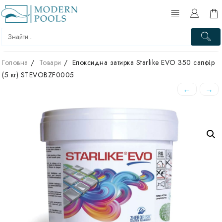
Перейти
до
вмісту
Головна
Товари
Епоксидна затирка Starlike EVO 350 сапфір
(5 кг) STEVOBZF0005
←
→