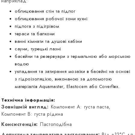
наприклад:
облицювання стін та підлог
облицювання робочої зони кухні
підлога з підігрівом
тераси та балкони
ванні кімнати та душові кабіни
сауни, турецькі лазні
басейни та резервуари з термальною або морською
водою
укладання та затирання мозаїки в басейні на основі
з гідроізоляцією, виконаною за допомогою
матеріалів Aquamaster, Elastocem або СоverfIеx.
Технічна інформація:
Зовнішній вигляд:
Компонент А: густа паста,
Компонент В: густа рідина
Консистенція:
Пастоподібна
Допустима температура застосування:
Від +12°C до