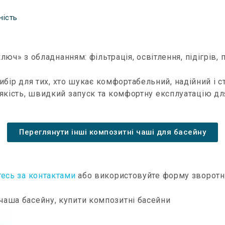
сність
ч» з обладнанням: фільтрація, освітлення, підігрів, п
бір для тих, хто шукає комфортабельний, надійний і 
 якість, швидкий запуск та комфортну експлуатацію для
Переглянути інші композитні чаші для басейну
тесь за контактами
або використовуйте форму зворотно
 чаша басейну, купити композитні басейни