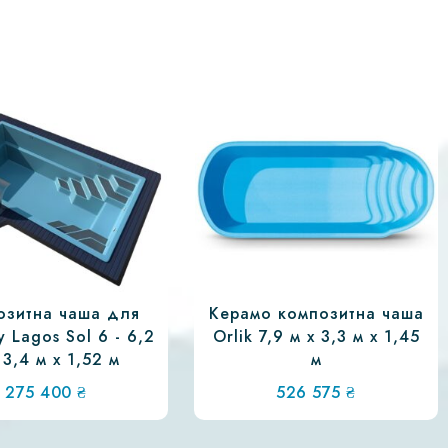
озитна чаша для
Керамо композитна чаша
 Lagos Sol 6 - 6,2
Orlik 7,9 м х 3,3 м х 1,45
 3,4 м х 1,52 м
м
275 400
₴
526 575
₴