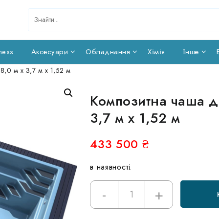
ness
Аксесуари
Обладнання
Хімія
Інше
,0 м х 3,7 м х 1,52 м
Композитна чаша дл
3,7 м х 1,52 м
433 500
₴
в наявності
-
+