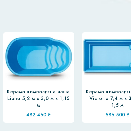
Керамо композитна чаша
Керамо композит
Lipno 5,2 м х 3,0 м х 1,15
Victoria 7,4 м х 
м
1,5 м
482 460
₴
586 500
₴