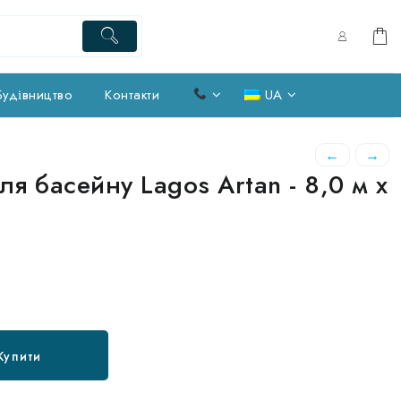
Будівництво
Контакти
UA
←
→
я басейну Lagos Artan - 8,0 м х
Купити