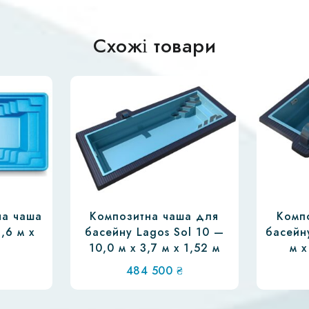
Схожі товари
на чаша
Композитна чаша для
Комп
3,6 м х
басейну Lagos Sol 10 —
басейну
10,0 м х 3,7 м х 1,52 м
м х
484 500
₴