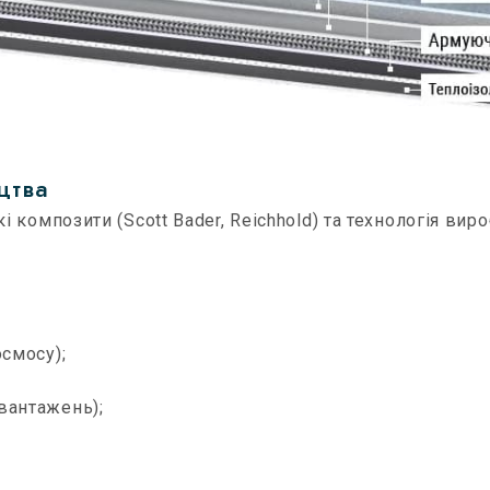
цтва
композити (Scott Bader, Reichhold) та технологія вир
осмосу);
авантажень);