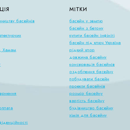
ЦІЯ
МІТКИ
вництву басейнів
басейн у землю
басейн з бетону
плектуючих
купити басейн інфініті
басейн під ключ Україна
, Хамам
рідкий хлор
довжина басейну
т
консервація басейнів
оздоблення басейну
побудувати басейн
проекти басейнів
вернення
розмір басейну
вартість басейну
оплата
будівництво басейну
хімія для басейну
фіденційності