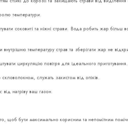
тям стійкі до корозії та захищають страви від виділення
тролю температури.
тувати соковиті та ніжні страви. Вода робить жар більш
 внутрішню температуру страв та зберігати жар не відкр
штувати циркуляцію повітря для ідеального приготування.
 скловолокном, служать захистом від опіків.
 від нагріву ваш газон.
го, щоб бути максимально корисним та непомітним поміч