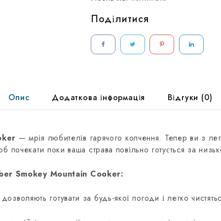
Поділитися
Опис
Додаткова інформація
Відгуки (0)
oker
— мрія любителів гарячого копчення. Тепер ви з лег
щоб почекати поки ваша страва повільно готується за низь
ber Smokey Mountain Cooker:
дозволяють готувати за будь-якої погоди і легко чистятьс