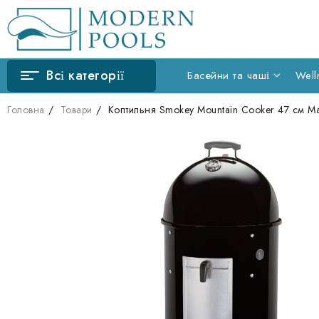
Перейти
до
вмісту
Всі категорії
Басейни та чаші
Well
Головна
Товари
Коптильня Smokey Mountain Cooker 47 см Ман