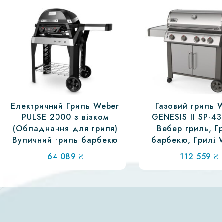
Електричний Гриль Weber
Газовий гриль 
PULSE 2000 з візком
GENESIS II SP-4
(Обладнання для гриля)
Вебер гриль, Г
Вуличний гриль барбекю
барбекю, Грилі 
Вугільні гри
64 089
₴
112 559
₴