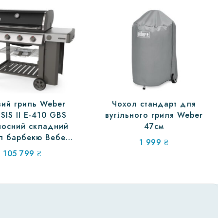
вий гриль Weber
Чохол стандарт для
SIS II E-410 GBS
вугільного гриля Weber
носний складний
47см
л барбекю Вебер
1 999
₴
гриль
105 799
₴