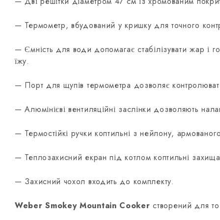
— Дві решітки діаметром 47 см із хромованим покрит
— Термометр, вбудований у кришку для точного кон
— Ємність для води допомагає стабілізувати жар і го
їжу.
— Порт для щупів термометра дозволяє контролювати
— Алюмінієві вентиляційні заслінки дозволяють нала
— Термостійкі ручки коптильні з нейлону, армованого
— Теплозахисний екран під котлом коптильні захищає
— Захисний чохол входить до комплекту.
Weber Smokey Mountain Cooker
створений для то