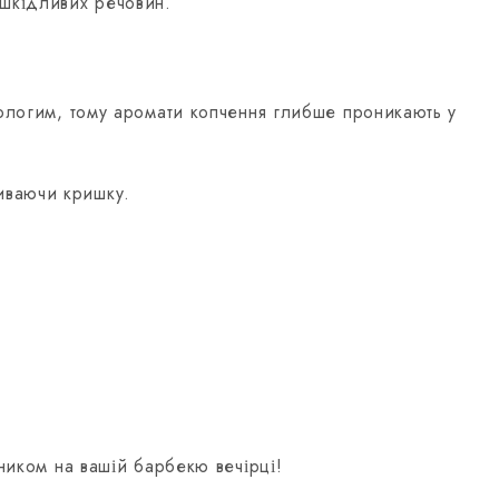
 шкідливих речовин.
 вологим, тому аромати копчення глибше проникають у
иваючи кришку.
ником на вашій барбекю вечірці!