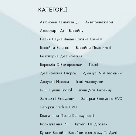
КАТЕГОРІЇ
Автономні Каналізації
Акватренажери
Аксесуари Для Басейну
Лазня Сауна Хамам Соляна Кімната
Басейни Бетонні
Басейни Пластикові
Безхлорна Дезінфекція
Боротьба З Водоростями
Грилі
Дезінфекція Хлором
Джакузі SPA Басейни
Дозуючі Насоси
Інші Аксесуари
Інші Суміші Litokol
Душі Для Басейну
Закладні Елементи
Затирки Epoxyelite EVO
Затирки Starlike EVO
Коагулянти Проти Каламутності
Коригування РН
Купелі На Дровах
Купити Басейн. Басейни Для Дому Та Дачі