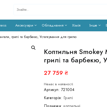
ness
Аксесуари
Обладнання
Хімія
Інше
гали, грилі та барбекю, Устаткування для грилю
Коптильня Smokey 
грилі та барбекю, 
27 759
₴
Немає в наявності
Артикул:
721004
Категорія:
Грилі
Позначка:
коптильні