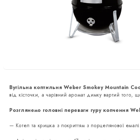
Вугільна коптильня Weber Smokey Mountain Co
від кісточки, а чарівний аромат димку вартий того, 
Розглянемо головні переваги гуру копчення We
— Котел та кришка з покриттям з порцелянової емалі 