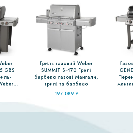
Weber
Гриль газовий Weber
Газо
35 GBS
SUMMIT S-470 Грилі
GENE
риль-
барбекю газові Мангали,
Пере
Weber,
грилі та барбекю
манга
лі
197 089
₴