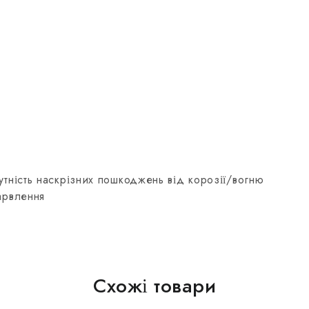
сутність наскрізних пошкоджень від корозії/вогню
барвлення
Схожі товари