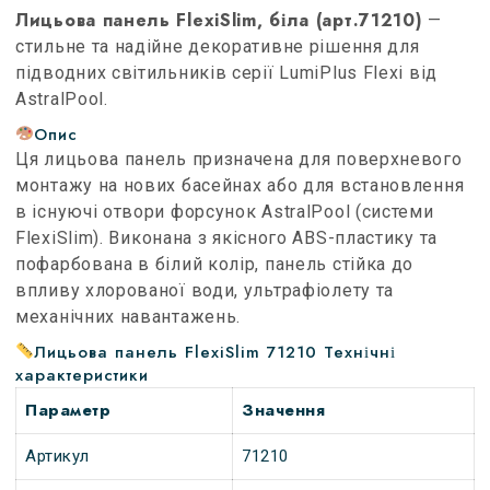
Лицьова панель FlexiSlim, біла (арт.71210)
—
стильне та надійне декоративне рішення для
підводних світильників серії LumiPlus Flexi від
AstralPool.
Опис
Ця лицьова панель призначена для поверхневого
монтажу на нових басейнах або для встановлення
в існуючі отвори форсунок AstralPool (системи
FlexiSlim)
.
Виконана з якісного ABS-пластику та
пофарбована в білий колір, панель стійка до
впливу хлорованої води, ультрафіолету та
механічних навантажень
.
Лицьова панель FlexiSlim 71210 Технічні
характеристики
Параметр
Значення
Артикул
71210