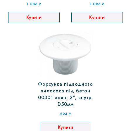
1 086
₴
1 086
₴
Купити
Купити
Форсунка підводного
пилососа під бетон
00301 зовн. 2", внутр.
D50мм
524
₴
Купити