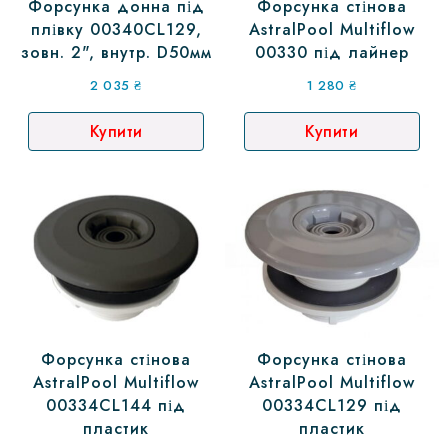
Форсунка донна під
Форсунка стінова
плівку 00340CL129,
AstralPool Multiflow
зовн. 2", внутр. D50мм
00330 під лайнер
2 035
₴
1 280
₴
Купити
Купити
Форсунка стінова
Форсунка стінова
AstralPool Multiflow
AstralPool Multiflow
00334CL144 під
00334CL129 під
пластик
пластик