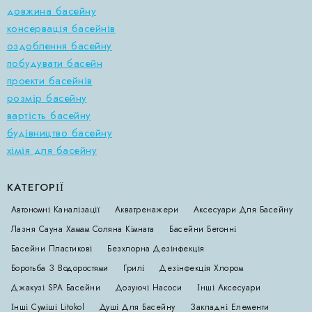
довжина басейну
консервація басейнів
оздоблення басейну
побудувати басейн
проекти басейнів
розмір басейну
вартість басейну
будівництво басейну
хімія для басейну
КАТЕГОРІЇ
Автономні Каналізації
Акватренажери
Аксесуари Для Басейну
Лазня Сауна Хамам Соляна Кімната
Басейни Бетонні
Басейни Пластикові
Безхлорна Дезінфекція
Боротьба З Водоростями
Грилі
Дезінфекція Хлором
Джакузі SPA Басейни
Дозуючі Насоси
Інші Аксесуари
Інші Суміші Litokol
Душі Для Басейну
Закладні Елементи