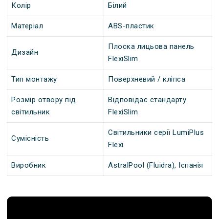
Колір
Білий
Матеріал
ABS-пластик
Плоска лицьова панель
Дизайн
FlexiSlim
Тип монтажу
Поверхневий / кліпса
Розмір отвору під
Відповідає стандарту
світильник
FlexiSlim
Світильники серії LumiPlus
Сумісність
Flexi
Виробник
AstralPool (Fluidra), Іспанія