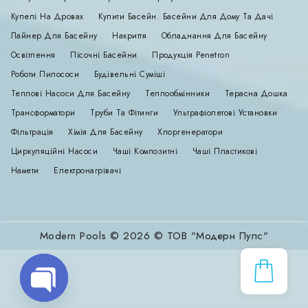
Купелі На Дровах
Купити Басейн. Басейни Для Дому Та Дачі
Лайнер Для Басейну
Накриття
Обладнання Для Басейну
Освітлення
Пісочні Басейни
Продукція Penetron
Роботи Пилососи
Будівельні Суміші
Теплові Насоси Для Басейну
Теплообмінники
Терасна Дошка
Трансформатори
Труби Та Фітинги
Ультрафіолетові Установки
Фільтрація
Хімія Для Басейну
Хлоргенератори
Циркуляційні Насоси
Чаші Композитні
Чаші Пластикові
Намети
Електронагрівачі
Modern Pools © 2026 © ТОВ "Модерн Пулс"
Open