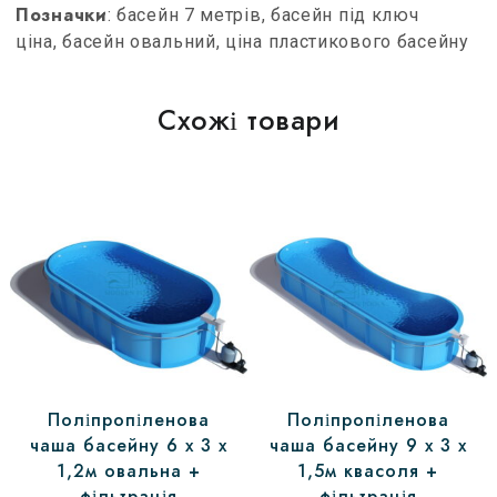
Позначки
: басейн 7 метрів, басейн під ключ
ціна, басейн овальний, ціна пластикового басейну
Схожі товари
Поліпропіленова
Поліпропіленова
чаша басейну 6 х 3 х
чаша басейну 9 х 3 х
1,2м овальна +
1,5м квасоля +
фільтрація
фільтрація