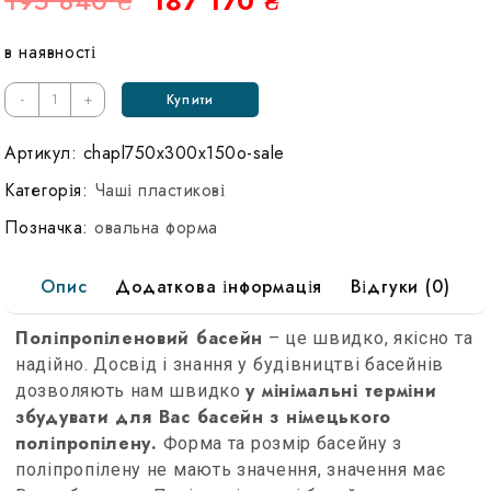
195 840
₴
187 170
₴
в наявності
-
+
Купити
Артикул:
chapl750x300x150o-sale
Категорія:
Чаші пластикові
Позначка:
овальна форма
Опис
Додаткова інформація
Відгуки (0)
Поліпропіленовий басейн
– це швидко, якісно та
надійно. Досвід і знання у будівництві басейнів
у мінімальні терміни
дозволяють нам швидко
збудувати для Вас басейн з німецького
поліпропілену.
Форма та розмір басейну з
поліпропілену не мають значення, значення має