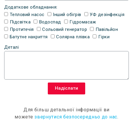
Додаткове обладнання:
Тепловий насос
Інший обігрів
УФ дезінфекція
Підсвітка
Водоспад
Гідромасаж
Протитечія
Сольовий генератор
Павільйон
Батутне накриття
Солярна плівка
Гірки
Деталі
Надіслати
Для більш детальної інформації ви
можете
звернутися безпосередньо до нас
.