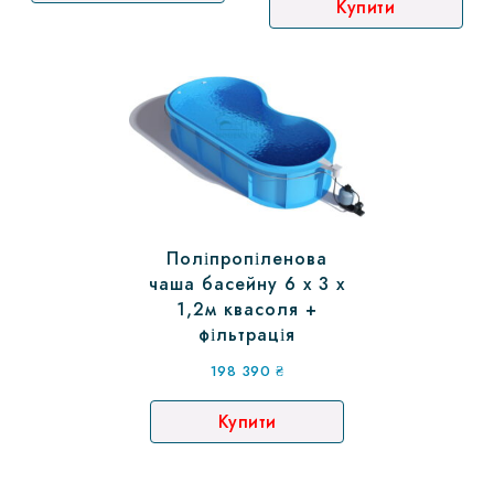
Купити
Поліпропіленова
чаша басейну 6 х 3 х
1,2м квасоля +
фільтрація
198 390
₴
Купити