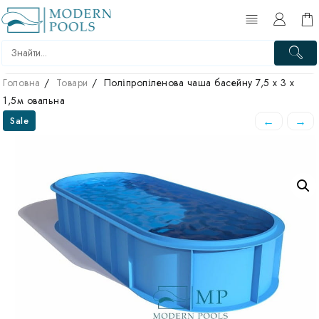
Головна
Товари
Поліпропіленова чаша басейну 7,5 х 3 х
1,5м овальна
←
→
Sale