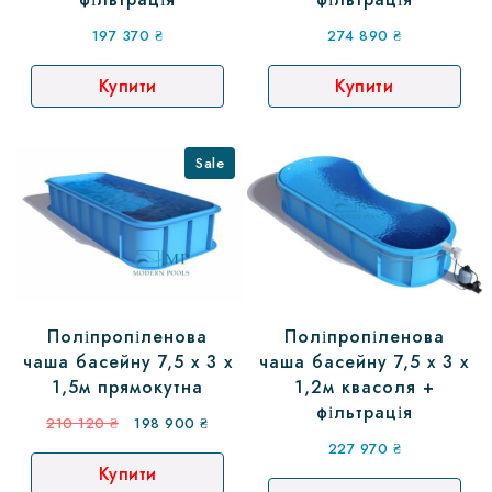
197 370
₴
274 890
₴
Купити
Купити
Sale
Поліпропіленова
Поліпропіленова
чаша басейну 7,5 х 3 х
чаша басейну 7,5 х 3 х
1,5м прямокутна
1,2м квасоля +
фільтрація
210 120
₴
198 900
₴
227 970
₴
Купити