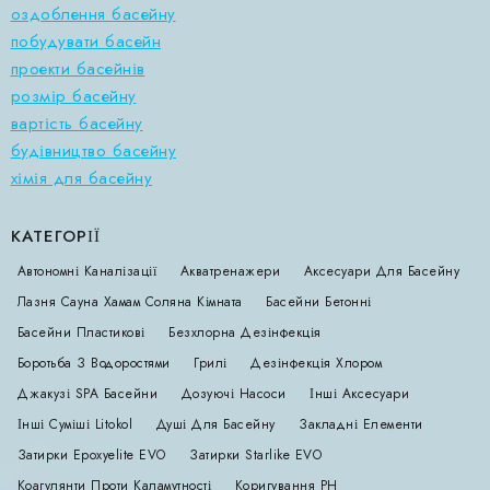
оздоблення басейну
побудувати басейн
проекти басейнів
розмір басейну
вартість басейну
будівництво басейну
хімія для басейну
КАТЕГОРІЇ
Автономні Каналізації
Акватренажери
Аксесуари Для Басейну
Лазня Сауна Хамам Соляна Кімната
Басейни Бетонні
Басейни Пластикові
Безхлорна Дезінфекція
Боротьба З Водоростями
Грилі
Дезінфекція Хлором
Джакузі SPA Басейни
Дозуючі Насоси
Інші Аксесуари
Інші Суміші Litokol
Душі Для Басейну
Закладні Елементи
Затирки Epoxyelite EVO
Затирки Starlike EVO
Коагулянти Проти Каламутності
Коригування РН