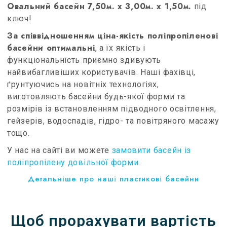
Овальний басейн 7,50м. х 3,00м. х 1,50м.
під
ключ!
За співвідношенням ціна-якість поліпропіленові
басейни оптимальні
, а їх якість і
функціональність приємно здивують
найвибагливіших користувачів. Наші фахівці,
ґрунтуючись на новітніх технологіях,
виготовляють басейни будь-якої форми та
розмірів із встановленням підводного освітлення,
гейзерів, водоспадів, гідро- та повітряного масажу
тощо.
У нас на сайті ви можете
замовити басейн із
поліпропілену довільної форми
.
Детальніше про наші пластикові басейни
Щоб прорахувати вартість