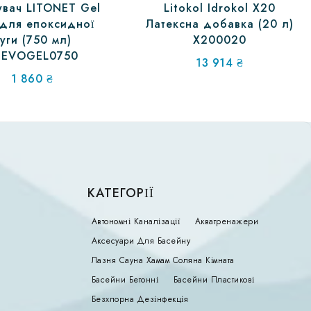
вач LITONET Gel
Litokol Idrokol X20
для епоксидної
Латексна добавка (20 л)
уги (750 мл)
X200020
NEVOGEL0750
13 914
₴
1 860
₴
КАТЕГОРІЇ
Автономні Каналізації
Акватренажери
Аксесуари Для Басейну
Лазня Сауна Хамам Соляна Кімната
Басейни Бетонні
Басейни Пластикові
Безхлорна Дезінфекція