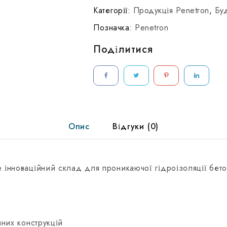
(25
Категорії:
Продукція Penetron
,
Буд
кг)
Позначка:
Penetron
Поділитися
Опис
Відгуки (0)
інноваційний склад для проникаючої гідроізоляції бето
нних конструкцій