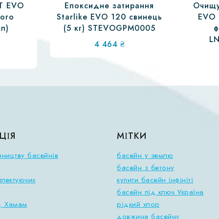
T EVO
Епоксидне затирання
Очищу
ого
Starlike EVO 120 свинець
EVO 
 л)
(5 кг) STEVOGPM0005
ф
1
L
4 464
₴
ЦІЯ
МІТКИ
вництву басейнів
басейн у землю
басейн з бетону
плектуючих
купити басейн інфініті
басейн під ключ Україна
, Хамам
рідкий хлор
довжина басейну