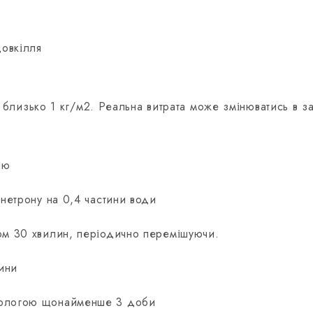
довкілля
близько 1 кг/м2. Реальна витрата може змінюватись в за
ню
енетрону на 0,4 частини води
гом 30 хвилин, періодично перемішуючи.
ини
 вологою щонайменше 3 доби