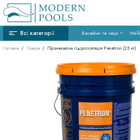
Перейти
до
вмісту
Всі категорії
Басейни та чаші
Well
Головна
Товари
Проникаюча гідроізоляція Penetron (25 кг)