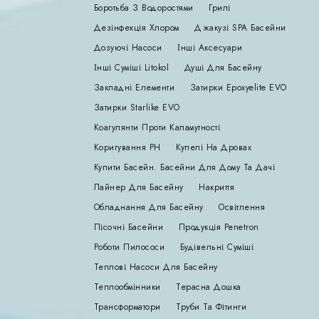
Боротьба З Водоростями
Грилі
Дезінфекція Хлором
Джакузі SPA Басейни
Дозуючі Насоси
Інші Аксесуари
Інші Суміші Litokol
Душі Для Басейну
Закладні Елементи
Затирки Epoxyelite EVO
Затирки Starlike EVO
Коагулянти Проти Каламутності
Коригування РН
Купелі На Дровах
Купити Басейн. Басейни Для Дому Та Дачі
Лайнер Для Басейну
Накриття
Обладнання Для Басейну
Освітлення
Пісочні Басейни
Продукція Penetron
Роботи Пилососи
Будівельні Суміші
Теплові Насоси Для Басейну
Теплообмінники
Терасна Дошка
Трансформатори
Труби Та Фітинги