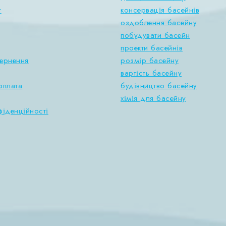
т
консервація басейнів
оздоблення басейну
побудувати басейн
проекти басейнів
вернення
розмір басейну
вартість басейну
оплата
будівництво басейну
хімія для басейну
фіденційності