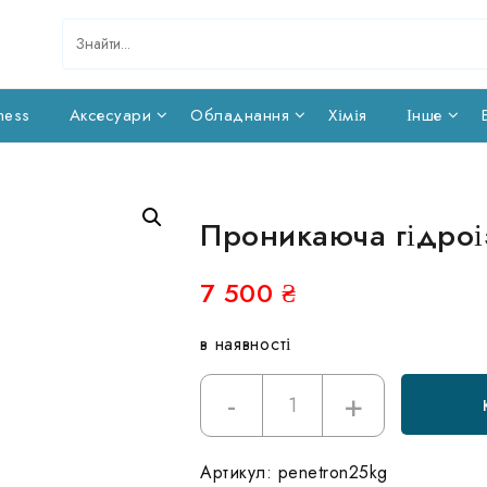
ness
Аксесуари
Обладнання
Хімія
Інше
Проникаюча гідроіз
7 500
₴
в наявності
Кількість
-
+
Проникающая
гидроизоляция
Penetron
Артикул:
penetron25kg