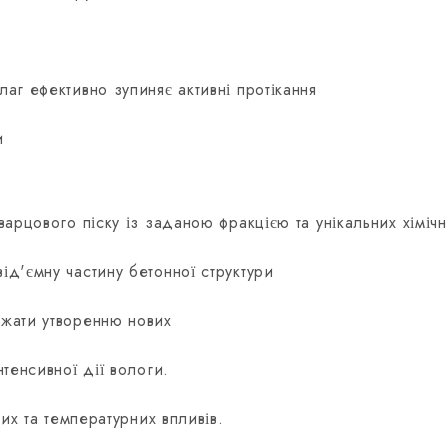
аг ефективно зупиняє активні протікання
и
арцового піску із заданою фракцією та унікальних хімічн
ід'ємну частину бетонної структури
джати утворенню нових
тенсивної дії вологи.
них та температурних впливів.