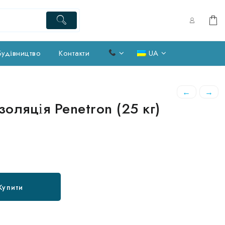
Будівництво
Контакти
UA
←
→
оляція Penetron (25 кг)
Купити