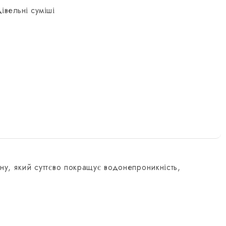
івельні суміші
ну, який суттєво покращує водонепроникність,