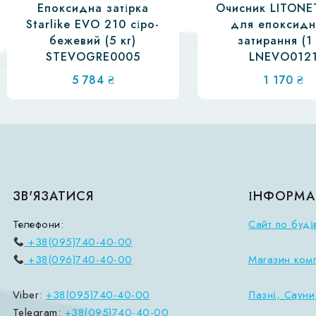
Епоксидна затірка
Очисник LITONE
Starlike EVO 210 сіро-
для епоксидн
бежевий (5 кг)
затирання (1
STEVOGRE0005
LNEVO012
5 784
₴
1 170
₴
ЗВ'ЯЗАТИСЯ
ІНФОРМА
Телефони:
Сайт по буді
+38(095)740-40-00
+38(096)740-40-00
Магазин ком
Viber:
+38(095)740-40-00
Лазні, Сауни
Telegram:
+38(095)740-40-00