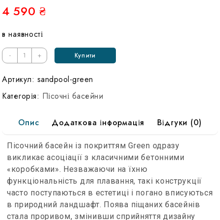
4 590
₴
в наявності
-
+
Купити
Артикул:
sandpool-green
Категорія:
Пісочні басейни
Опис
Додаткова інформація
Відгуки (0)
Пісочний басейн із покриттям Green одразу
викликає асоціації з класичними бетонними
«коробками». Незважаючи на їхню
функціональність для плавання, такі конструкції
часто поступаються в естетиці і погано вписуються
в природний ландшафт. Поява піщаних басейнів
стала проривом, змінивши сприйняття дизайну