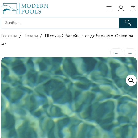
Головна
Товари
Пісочний басейн з оздобленням Green за
м²
←
→