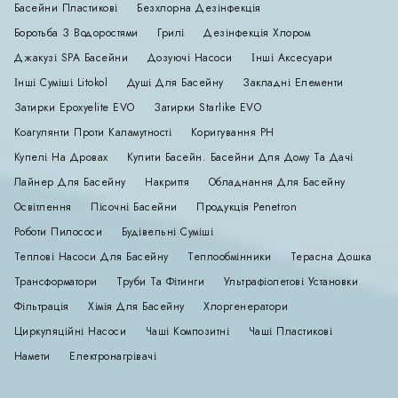
Басейни Пластикові
Безхлорна Дезінфекція
Боротьба З Водоростями
Грилі
Дезінфекція Хлором
Джакузі SPA Басейни
Дозуючі Насоси
Інші Аксесуари
Інші Суміші Litokol
Душі Для Басейну
Закладні Елементи
Затирки Epoxyelite EVO
Затирки Starlike EVO
Коагулянти Проти Каламутності
Коригування РН
Купелі На Дровах
Купити Басейн. Басейни Для Дому Та Дачі
Лайнер Для Басейну
Накриття
Обладнання Для Басейну
Освітлення
Пісочні Басейни
Продукція Penetron
Роботи Пилососи
Будівельні Суміші
Теплові Насоси Для Басейну
Теплообмінники
Терасна Дошка
Трансформатори
Труби Та Фітинги
Ультрафіолетові Установки
Фільтрація
Хімія Для Басейну
Хлоргенератори
Циркуляційні Насоси
Чаші Композитні
Чаші Пластикові
Намети
Електронагрівачі