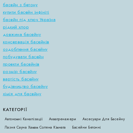
басейн з бетону
купити басейн інфініті
басейн під ключ Україна
рідкий хлор
довжина басейну
консервація басейнів
оздоблення басейну
побудувати басейн
проекти басейнів
розмір басейну
вартість басейну
будівництво басейну
хімія для басейну
КАТЕГОРІЇ
Автономні Каналізації
Акватренажери
Аксесуари Для Басейну
Лазня Сауна Хамам Соляна Кімната
Басейни Бетонні