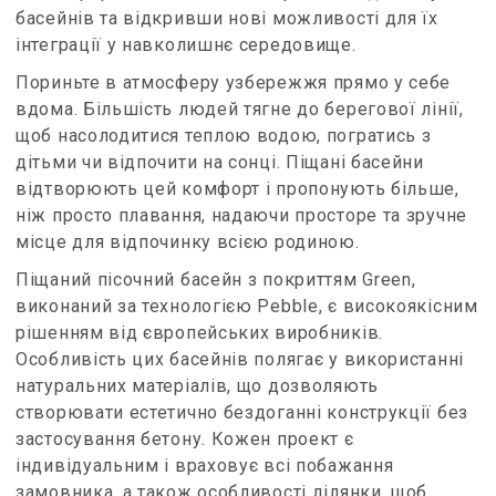
басейнів та відкривши нові можливості для їх
інтеграції у навколишнє середовище.
Пориньте в атмосферу узбережжя прямо у себе
вдома. Більшість людей тягне до берегової лінії,
щоб насолодитися теплою водою, погратись з
дітьми чи відпочити на сонці. Піщані басейни
відтворюють цей комфорт і пропонують більше,
ніж просто плавання, надаючи просторе та зручне
місце для відпочинку всією родиною.
Піщаний пісочний басейн з покриттям Green,
виконаний за технологією Pebble, є високоякісним
рішенням від європейських виробників.
Особливість цих басейнів полягає у використанні
натуральних матеріалів, що дозволяють
створювати естетично бездоганні конструкції без
застосування бетону. Кожен проект є
індивідуальним і враховує всі побажання
замовника, а також особливості ділянки, щоб