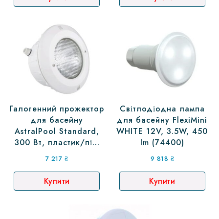
Галогенний прожектор
Світлодіодна лампа
для басейну
для басейну FlexiMini
AstralPool Standard,
WHITE 12V, 3.5W, 450
300 Вт, пластик/під
lm (74400)
плівку (07856)
7 217
₴
9 818
₴
Купити
Купити