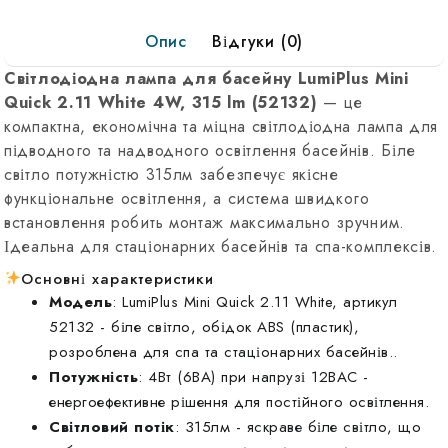
Mini
Опис
Відгуки (0)
Quick
2.11
Світлодіодна лампа для басейну LumiPlus Mini
White
Quick 2.11 White 4W, 315 lm (52132)
— це
4W,
компактна, економічна та міцна світлодіодна лампа для
315
підводного та надводного освітлення басейнів. Біле
lm
світло потужністю 315лм забезпечує якісне
(52132)
функціональне освітлення, а система швидкого
встановлення робить монтаж максимально зручним.
Ідеальна для стаціонарних басейнів та спа-комплексів.
Основні характеристики
Модель
: LumiPlus Mini Quick 2.11 White, артикул
52132 - біле світло, обідок ABS (пластик),
розроблена для спа та стаціонарних басейнів.
.
Потужність
: 4Вт (6ВА) при напрузі 12ВAC -
енергоефективне рішення для постійного освітлення
.
Світловий потік
: 315лм - яскраве біле світло, що