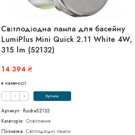
Світлодіодна лампа для басейну
LumiPlus Mini Quick 2.11 White 4W,
315 lm (52132)
14 394
₴
в наявності
Кількість
-
+
Купити
Светодиодная
лампа
Артикул:
fluidra52132
для
Категорія:
Освітлення
бассейна
Позначка:
Світлодіодні лампи
LumiPlus