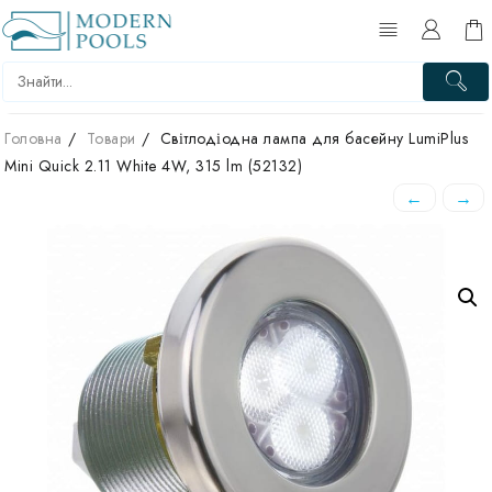
Перейти
до
вмісту
Головна
Товари
Світлодіодна лампа для басейну LumiPlus
Mini Quick 2.11 White 4W, 315 lm (52132)
←
→