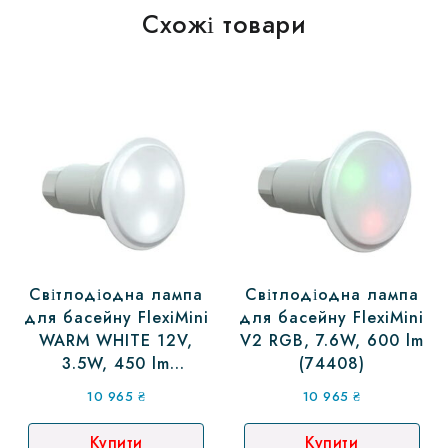
Схожі товари
Світлодіодна лампа
Світлодіодна лампа
для басейну FlexiMini
для басейну FlexiMini
WARM WHITE 12V,
V2 RGB, 7.6W, 600 lm
3.5W, 450 lm
(74408)
(74400WW)
10 965
₴
10 965
₴
Купити
Купити