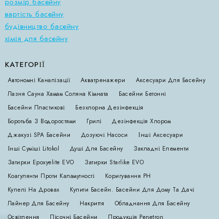
розмір басейну
вартість басейну
будівництво басейну
хімія для басейну
КАТЕГОРІЇ
Автономні Каналізації
Акватренажери
Аксесуари Для Басейну
Лазня Сауна Хамам Соляна Кімната
Басейни Бетонні
Басейни Пластикові
Безхлорна Дезінфекція
Боротьба З Водоростями
Грилі
Дезінфекція Хлором
Джакузі SPA Басейни
Дозуючі Насоси
Інші Аксесуари
Інші Суміші Litokol
Душі Для Басейну
Закладні Елементи
Затирки Epoxyelite EVO
Затирки Starlike EVO
Коагулянти Проти Каламутності
Коригування РН
Купелі На Дровах
Купити Басейн. Басейни Для Дому Та Дачі
Лайнер Для Басейну
Накриття
Обладнання Для Басейну
Освітлення
Пісочні Басейни
Продукція Penetron