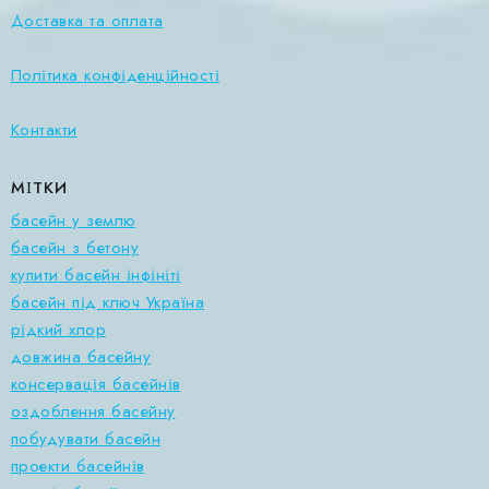
Доставка та оплата
Політика конфіденційності
Контакти
МІТКИ
басейн у землю
басейн з бетону
купити басейн інфініті
басейн під ключ Україна
рідкий хлор
довжина басейну
консервація басейнів
оздоблення басейну
побудувати басейн
проекти басейнів