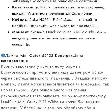
забезпечує комфортне та рівномірне освітлення.
.
Клас захисту
: IPX8 - повний захист при зануренні,
придатний для встановлення до 2м глибини.
.
Кабель
: 2,5м H07RN‑F 2×1,5мм² — гнучкий та
надійний, підходить для підводної прокладки.
.
Монтаж
: система Quick coupling з нішою Ø63мм —
швидка установка без використання заставних
елементів
.
Лампа Mini Quick 52132 Конструкція та
встановлення
Корпус виконаний у компактному форматі.
Встановлюється прямо в стінну нішу діаметром 63 мм
через систему швидкого з'єднання.
.
Завдяки легкому
монтажу лампа може встановлюватися як всередині, так
і поза водою.
.
Для рівномірного освітлення
рекомендується встановлювати по одному прожектору
LumiPlus Mini Quick 2.11 White на кожні 5м² водяної
поверхні. У басейнах із темною обробкою або з