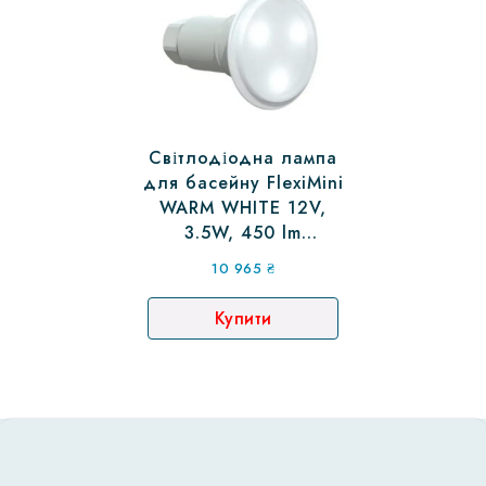
Світлодіодна лампа
для басейну FlexiMini
WARM WHITE 12V,
3.5W, 450 lm
(74400WW)
10 965
₴
Купити