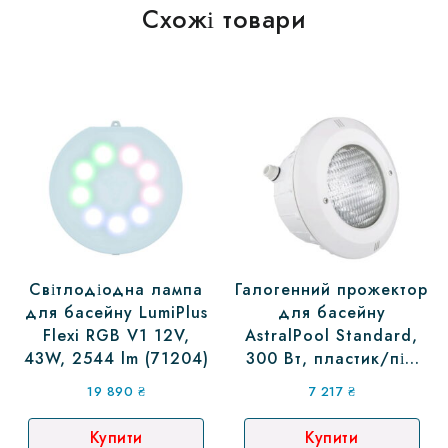
Схожі товари
Світлодіодна лампа
Галогенний прожектор
для басейну LumiPlus
для басейну
Flexi RGB V1 12V,
AstralPool Standard,
43W, 2544 lm (71204)
300 Вт, пластик/під
плівку (07856)
19 890
₴
7 217
₴
Купити
Купити