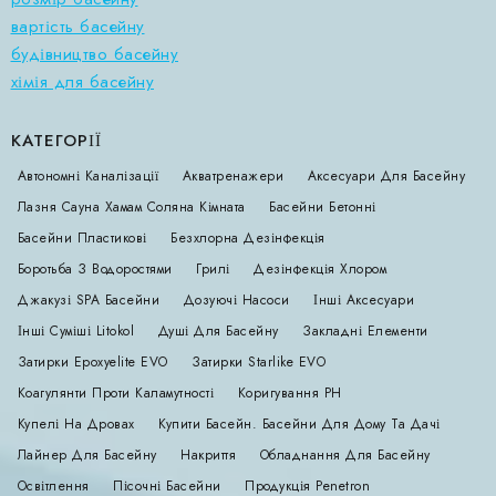
вартість басейну
будівництво басейну
хімія для басейну
КАТЕГОРІЇ
Автономні Каналізації
Акватренажери
Аксесуари Для Басейну
Лазня Сауна Хамам Соляна Кімната
Басейни Бетонні
Басейни Пластикові
Безхлорна Дезінфекція
Боротьба З Водоростями
Грилі
Дезінфекція Хлором
Джакузі SPA Басейни
Дозуючі Насоси
Інші Аксесуари
Інші Суміші Litokol
Душі Для Басейну
Закладні Елементи
Затирки Epoxyelite EVO
Затирки Starlike EVO
Коагулянти Проти Каламутності
Коригування РН
Купелі На Дровах
Купити Басейн. Басейни Для Дому Та Дачі
Лайнер Для Басейну
Накриття
Обладнання Для Басейну
Освітлення
Пісочні Басейни
Продукція Penetron