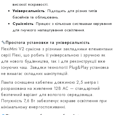
високої яскравості.
Універсальність
: Підходить для різних типів
басейнів та облицювань.
Сумісність
: Працює з кількома системами керування
для гнучкого налаштування освітлення.
Простота установки та універсальність
FlexiMini V2 сумісна з різними закладними елементами
серії Flexi, що робить її універсальною і зручною як
для нового будівництва, так і для реконструкції вже
існуючих чаш. Завдяки технології Plug&Play установка
не вимагає складних маніпуляцій.
Лампа оснащена кабелем довжиною 2,5 метра і
розрахована на живлення 12В AC — стандартний
безпечний варіант для вологого середовища.
Потужність 7,6 Вт забезпечує яскраве освітлення при
мінімальному енергоспоживанні.