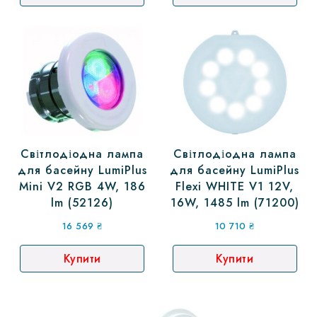
Світлодіодна лампа
Світлодіодна лампа
для басейну LumiPlus
для басейну LumiPlus
Mini V2 RGB 4W, 186
Flexi WHITE V1 12V,
lm (52126)
16W, 1485 lm (71200)
16 569
₴
10 710
₴
Купити
Купити