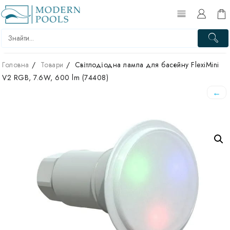
Перейти
до
вмісту
Головна
Товари
Світлодіодна лампа для басейну FlexiMini
V2 RGB, 7.6W, 600 lm (74408)
←