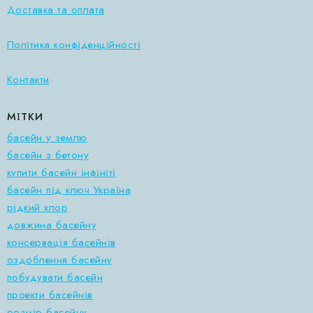
Доставка та оплата
Політика конфіденційності
Контакти
МІТКИ
басейн у землю
басейн з бетону
купити басейн інфініті
басейн під ключ Україна
рідкий хлор
довжина басейну
консервація басейнів
оздоблення басейну
побудувати басейн
проекти басейнів
розмір басейну