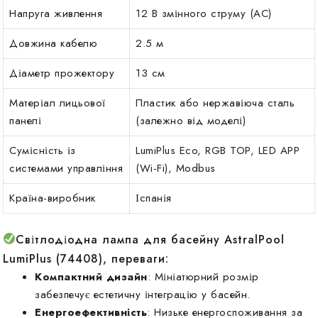
Напруга живлення
12 В змінного струму (AC)
Довжина кабелю
2.5 м
Діаметр прожектору
13 см
Матеріал лицьової
Пластик або нержавіюча сталь
панелі
(залежно від моделі)
Сумісність із
LumiPlus Eco, RGB TOP, LED APP
системами управління
(Wi-Fi), Modbus
Країна-виробник
Іспанія
Світлодіодна лампа для басейну AstralPool
LumiPlus (74408), переваги:
Компактний дизайн
: Мініатюрний розмір
забезпечує естетичну інтеграцію у басейн.
Енергоефективність
: Низьке енергоспоживання за