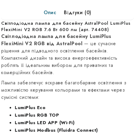
V2
Опис
Відгуки (0)
RGB,
7.6W,
Світлодіодна лампа для басейну AstralPool LumiPlus
600
FlexiMini V2 RGB 7.6 Вт 600 лм (арт. 74408)
lm
Світлодіодна лампа для басейну LumiPlus
(74408)
FlexiMini V2 RGB від AstralPool
— це сучасне
рішення для підводного освітлення басейнів.
Компактний дизайн та висока енергоефективність
роблять її ідеальним вибором для приватних та
комерційних басейнів.
Лампа забезпечує яскраве багатобарвне освітлення з
можливістю керування кольорами та ефектами через
сумісні системи:
LumiPlus Eco
LumiPlus RGB TOP
LumiPlus LED APP (Wi-Fi)
LumiPlus Modbus (Fluidra Connect)