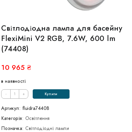
Світлодіодна лампа для басейну
FlexiMini V2 RGB, 7.6W, 600 lm
(74408)
10 965
₴
в наявності
Кількість
-
+
Купити
Светодиодная
лампа
Артикул:
fluidra74408
для
Категорія:
Освітлення
бассейна
Позначка:
Світлодіодні лампи
FlexiMini