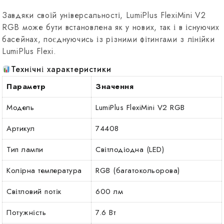
Завдяки своїй універсальності, LumiPlus FlexiMini V2
RGB може бути встановлена ​​як у нових, так і в існуючих
басейнах, поєднуючись із різними фітингами з лінійки
LumiPlus Flexi.
Технічні характеристики
Параметр
Значення
Модель
LumiPlus FlexiMini V2 RGB
Артикул
74408
Тип лампи
Світлодіодна (LED)
Колірна температура
RGB (багатокольорова)
Світловий потік
600 лм
Потужність
7.6 Вт