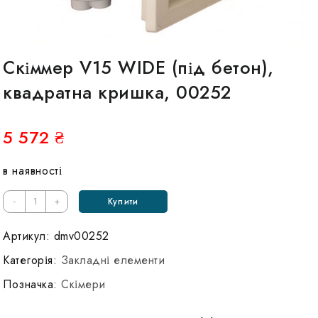
Скіммер V15 WIDE (під бетон),
квадратна кришка, 00252
5 572
₴
в наявності
Кількість
-
+
Купити
Скиммер
V15
Артикул:
dmv00252
WIDE
Категорія:
Закладні елементи
(под
Позначка:
Скімери
бетон),
квадратная