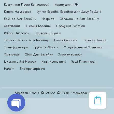
Коагулянти Проти Каламутності
Коригування РН
Купелі На Дровах
Купити Басейн. Басейни Для Дому Та Дачі
Лайнер Для Басейну
Накриття
Обладнання Для Басейну
Освітлення
Пісочні Басейни
Продукція Penetron
Роботи Пилососи
Будівельні Суміші
Теплові Насоси Для Басейну
Теплообмінники
Терасна Дошка
Трансформатори
Труби Та Фітинги
Ультрафіолетові Установки
Фільтрація
Хімія Для Басейну
Хлоргенератори
Циркуляційні Насоси
Чаші Композитні
Чаші Пластикові
Намети
Електронагрівачі
Modern Pools © 2026 © ТОВ "Модерн Пулс"
Open