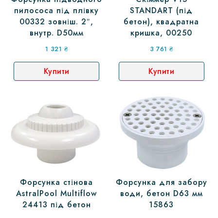
пилососа під плівку
STANDART (під
00332 зовніш. 2″,
бетон), квадратна
внутр. D50мм
кришка, 00250
1 321
₴
3 761
₴
Купити
Купити
Форсунка стінова
Форсунка для забору
AstralPool Multiflow
води, бетон D63 мм
24413 під бетон
15863