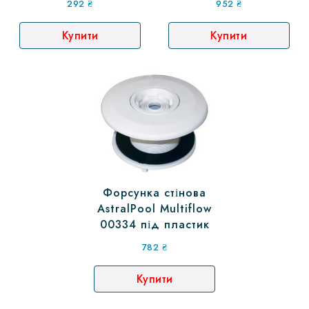
292
₴
952
₴
Купити
Купити
Форсунка стінова
AstralPool Multiflow
00334 під пластик
782
₴
Купити