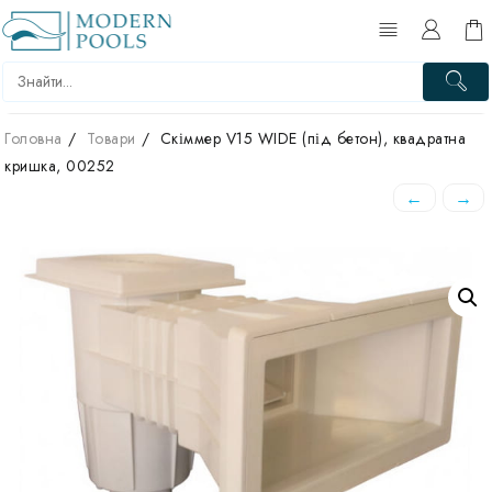
Перейти
до
вмісту
Головна
Товари
Скіммер V15 WIDE (під бетон), квадратна
кришка, 00252
←
→