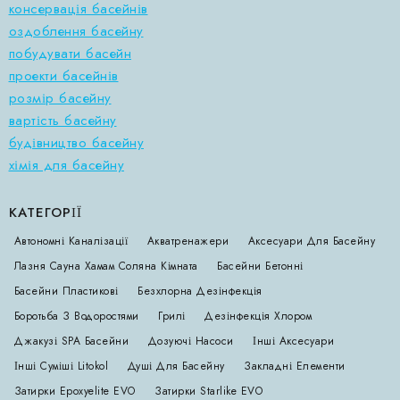
консервація басейнів
оздоблення басейну
побудувати басейн
проекти басейнів
розмір басейну
вартість басейну
будівництво басейну
хімія для басейну
КАТЕГОРІЇ
Автономні Каналізації
Акватренажери
Аксесуари Для Басейну
Лазня Сауна Хамам Соляна Кімната
Басейни Бетонні
Басейни Пластикові
Безхлорна Дезінфекція
Боротьба З Водоростями
Грилі
Дезінфекція Хлором
Джакузі SPA Басейни
Дозуючі Насоси
Інші Аксесуари
Інші Суміші Litokol
Душі Для Басейну
Закладні Елементи
Затирки Epoxyelite EVO
Затирки Starlike EVO