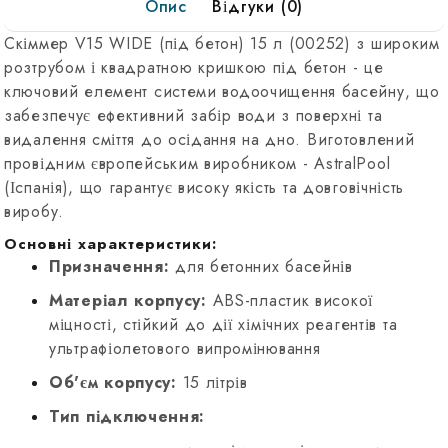
Опис
Відгуки (0)
крышка,
00252
Скіммер V15 WIDE (під бетон) 15 л (00252) з широким
розтрубом і квадратною кришкою під бетон - це
ключовий елемент системи водоочищення басейну, що
забезпечує ефективний забір води з поверхні та
видалення сміття до осідання на дно. Виготовлений
провідним європейським виробником - AstralPool
(Іспанія), що гарантує високу якість та довговічність
виробу.
Основні характеристики:
Призначення:
для бетонних басейнів
Матеріал корпусу:
ABS-пластик високої
міцності, стійкий до дії хімічних реагентів та
ультрафіолетового випромінювання
Об'єм корпусу:
15 літрів
Тип підключення: