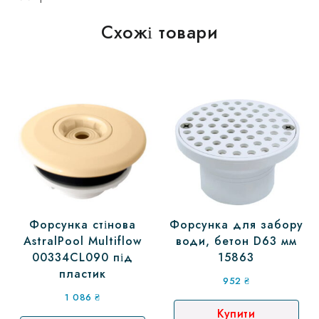
Схожі товари
Форсунка стінова
Форсунка для забору
AstralPool Multiflow
води, бетон D63 мм
00334CL090 під
15863
пластик
952
₴
1 086
₴
Купити