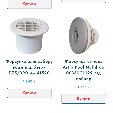
Купити
Форсунка для забору
Форсунка стінова
води під бетон
AstralPool Multiflow
D75/D90 мм 41520
00330CL129 під
лайнер
1 840
₴
1 765
₴
Купити
Купити