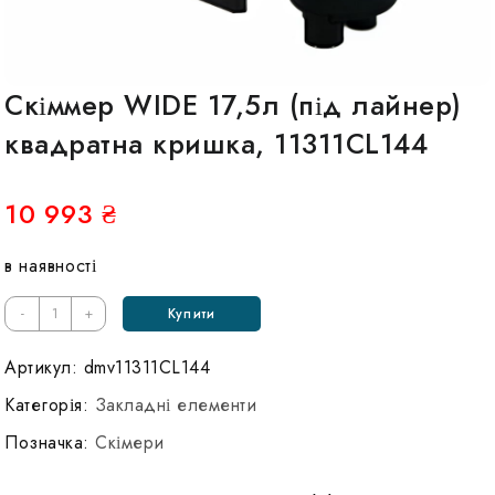
Скіммер WIDE 17,5л (під лайнер)
квадратна кришка, 11311CL144
10 993
₴
в наявності
Кількість
-
+
Купити
Скиммер
WIDE
Артикул:
dmv11311CL144
17,5л
Категорія:
Закладні елементи
(под
Позначка:
Скімери
лайнер)
квадратная