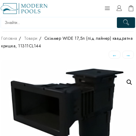
Перейти
до
вмісту
Головна
Товари
Скіммер WIDE 17,5л (під лайнер) квадратна
кришка, 11311CL144
←
→