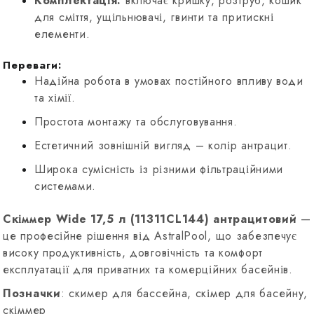
Комплектація:
включає кришку, розтруб, кошик
для сміття, ущільнювачі, гвинти та притискні
елементи.
Переваги:
Надійна робота в умовах постійного впливу води
та хімії.
Простота монтажу та обслуговування.
Естетичний зовнішній вигляд – колір антрацит.
Широка сумісність із різними фільтраційними
системами.
Скіммер Wide 17,5 л (11311CL144) антрацитовий
—
це професійне рішення від AstralPool, що забезпечує
високу продуктивність, довговічність та комфорт
експлуатації для приватних та комерційних басейнів.
Позначки
: скимер для бассейна, скімер для басейну,
скіммер