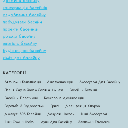
довжина басейну
консервація басейнів
оздоблення басейну
побудувати басейн
проекти басейнів
розмір басейну
вартість басейну
будівництво басейну
хімія для басейну
КАТЕГОРІЇ
Автономні Каналізації
Акватренажери
Аксесуари Для Басейну
Лазня Сауна Хамам Соляна Кімната
Басейни Бетонні
Басейни Пластикові
Безхлорна Дезінфекція
Боротьба З Водоростями
Грилі
Дезінфекція Хлором
Джакузі SPA Басейни
Дозуючі Насоси
Інші Аксесуари
Інші Суміші Litokol
Душі Для Басейну
Закладні Елементи