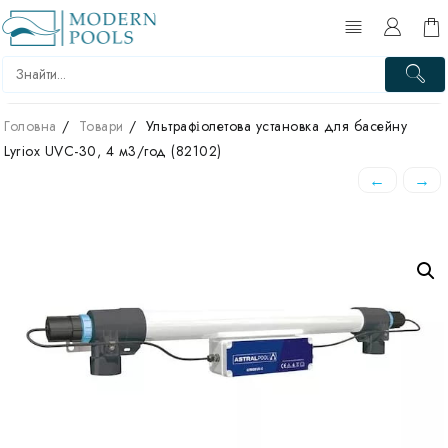
Перейти
до
вмісту
Головна
Товари
Ультрафіолетова установка для басейну
Lyriox UVC-30, 4 м3/год (82102)
←
→