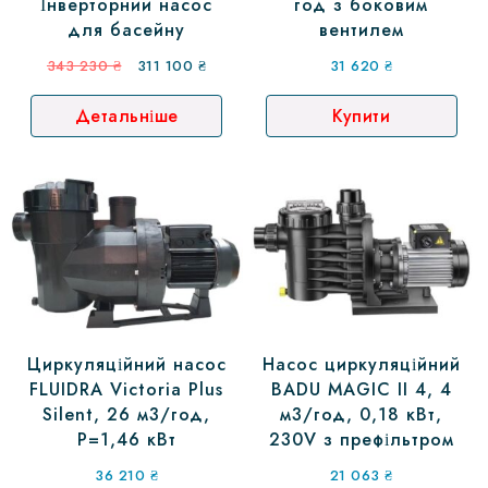
Інверторний насос
год з боковим
для басейну
вентилем
Оригінальна
Поточна
343 230
₴
311 100
₴
31 620
₴
ціна:
ціна:
Детальніше
Купити
343
311
230 ₴.
100 ₴.
Циркуляційний насос
Насос циркуляційний
FLUIDRA Victoria Plus
BADU MAGIC II 4, 4
Silent, 26 м3/год,
м3/год, 0,18 кВт,
P=1,46 кВт
230V з префільтром
36 210
₴
21 063
₴