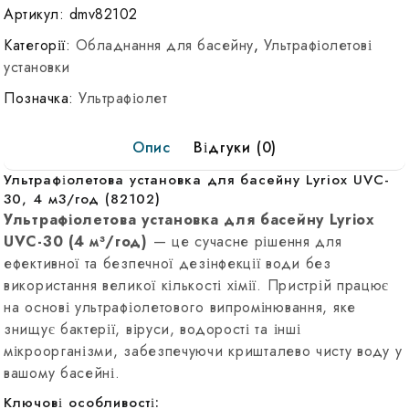
установка
Артикул:
dmv82102
для
Категорії:
Обладнання для басейну
,
Ультрафіолетові
бассейна
установки
Lyriox
Позначка:
Ультрафіолет
UVC-
30,
Опис
Відгуки (0)
4
м3/
Ультрафіолетова установка для басейну Lyriox UVC-
ч
30, 4 м3/год (82102)
(82102)
Ультрафіолетова установка для басейну Lyriox
UVC-30 (4 м³/год)
— це сучасне рішення для
ефективної та безпечної дезінфекції води без
використання великої кількості хімії. Пристрій працює
на основі ультрафіолетового випромінювання, яке
знищує бактерії, віруси, водорості та інші
мікроорганізми, забезпечуючи кришталево чисту воду у
вашому басейні.
Ключові особливості: