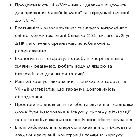
Продуктивність: 4 м³/година - ідеально підходить
для приватних басейнів малої та середньої ємності
до 30 м³.
Ефективність знезараження: УФ-лампа випромінює
світло довжиною хвилі близько 254 нм, що руйнує
ДНК патогенних організмів, запобігаючи їх
розмноженню.
Екологічність: скорочує потребу в хлорі та інших
хімічних реагентах, робить воду м'якшою та
безпечнішою для шкіри та очей.
Міцний корпус: виконаний із стійких до корозії та
УФ-дії матеріалів, що гарантує довговічність
обладнання.
Простота встановлення та обслуговування: установка
може бути інтегрована в існуючу систему фільтрації
та не потребує складного технічного обслуговування.
Енергозбереження: енергоспоживання оптимізовано
завдяки ефективній конструкції лампи та корпусу.