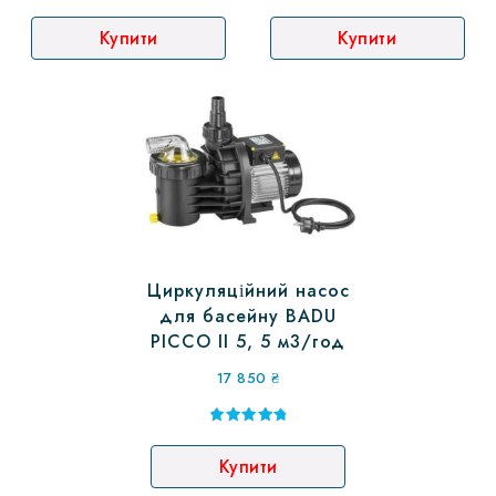
Купити
Купити
Циркуляційний насос
для басейну BADU
PICCO II 5, 5 м3/год
17 850
₴
Оцінено в
5.00
Купити
з 5