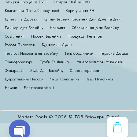
Затирки Epoxyelite EVO
Затирки Starlike EVO
Коагулянти Проти Каламутності
Коригування РН
Купелі На Дровах
Купити Басейн. Басейни Для Дому Та Дачі
Лайнер Для Басейну
Накриття
Обладнання Для Басейну
Освітлення
Пісочні Басейни
Продукція Penetron
Роботи Пилососи
Будівельні Суміші
Теплові Насоси Для Басейну
Теплообмінники
Терасна Дошка
Трансформатори
Труби Та Фітинги
Ультрафіолетові Установки
Фільтрація
Хімія Для Басейну
Хлоргенератори
Циркуляційні Насоси
Чаші Композитні
Чаші Пластикові
Намети
Електронагрівачі
Modern Pools © 2026 © ТОВ "Модерн Пулс"