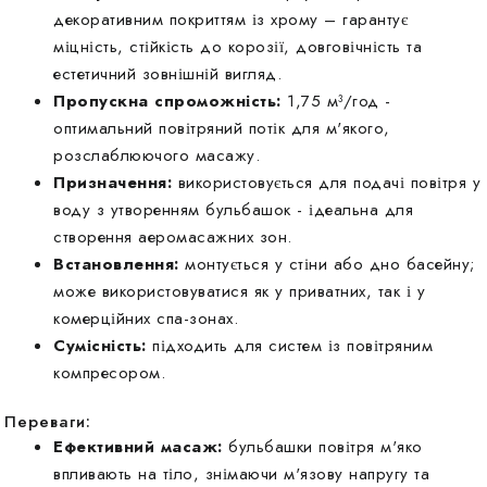
декоративним покриттям із хрому – гарантує
міцність, стійкість до корозії, довговічність та
естетичний зовнішній вигляд.
Пропускна спроможність:
1,75 м³/год -
оптимальний повітряний потік для м'якого,
розслаблюючого масажу.
Призначення:
використовується для подачі повітря у
воду з утворенням бульбашок - ідеальна для
створення аеромасажних зон.
Встановлення:
монтується у стіни або дно басейну;
може використовуватися як у приватних, так і у
комерційних спа-зонах.
Сумісність:
підходить для систем із повітряним
компресором.
Переваги:
Ефективний масаж:
бульбашки повітря м'яко
впливають на тіло, знімаючи м'язову напругу та