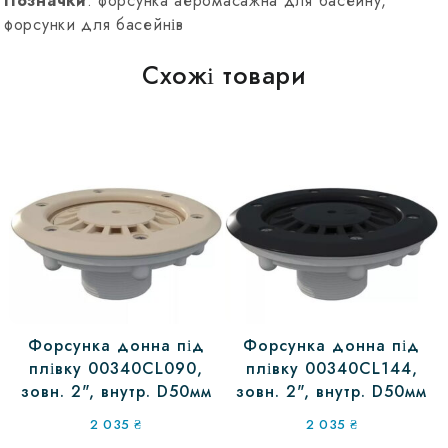
Позначки
: форсунка аеромасажна для басейну,
форсунки для басейнів
Схожі товари
Форсунка донна під
Форсунка донна під
плівку 00340CL090,
плівку 00340CL144,
зовн. 2", внутр. D50мм
зовн. 2", внутр. D50мм
2 035
₴
2 035
₴