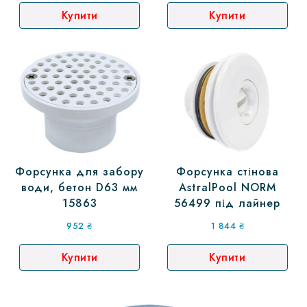
Купити
Купити
Форсунка для забору
Форсунка стінова
води, бетон D63 мм
AstralPool NORM
15863
56499 під лайнер
952
₴
1 844
₴
Купити
Купити