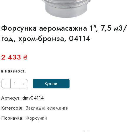
Форсунка аеромасажна 1", 7,5 м3/
год, хром-бронза, 04114
2 433
₴
в наявності
Кількість
-
+
Купити
Форсунка
аэромассажная
Артикул:
dmv04114
1",
Категорія:
Закладні елементи
7,5
Позначка:
Форсунки
м3/
ч,