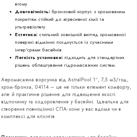
втому.
Довговічність:
бронзовий корпус з хромованим
покриттям стійкий до агресивної хімії та
ультрафіолету.
Естетика:
стильний зовнішній вигляд хромованої
поверхні відмінно поєднується із сучасними
інтер'єрами басейнів.
Легкість установки:
підходить для стандартних
рішень облаштування гідромасажних систем.
Аеромасажна форсунка від AstralPool 1″, 7,5 м3/год,
хром-бронза, 04114 – це не тільки елемент комфорту,
але й практичне рішення для підвищення якості
відпочинку та оздоровлення у басейні. Ідеальна для
створення повноцінної СПА-зони у вас вдома чи в
комплексі для клієнтів.