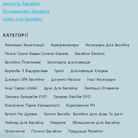
вартість басейну
будівництво басейну
хімія для басейну
КАТЕГОРІЇ
Автономні Каналізації
Акватренажери
Аксесуари Для Басейну
Лазня Сауна Хамам Соляна Кімната
Басейни Бетонні
Басейни Пластикові
Безхлорна Дезінфекція
Боротьба З Водоростями
Грилі
Дезінфекція Хлором
Джакузі SPA Басейни
Дозуючі Насоси
Інші Аксесуари
Інші Суміші Litokol
Душі Для Басейну
Закладні Елементи
Затирки Epoxyelite EVO
Затирки Starlike EVO
Коагулянти Проти Каламутності
Коригування РН
Купелі На Дровах
Купити Басейн. Басейни Для Дому Та Дачі
Лайнер Для Басейну
Накриття
Обладнання Для Басейну
Освітлення
Пісочні Басейни
Продукція Penetron