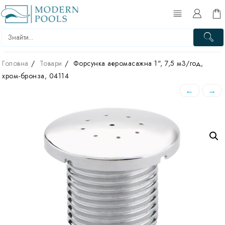
Перейти
до
вмісту
Головна
Товари
Форсунка аеромасажна 1", 7,5 м3/год,
хром-бронза, 04114
←
→