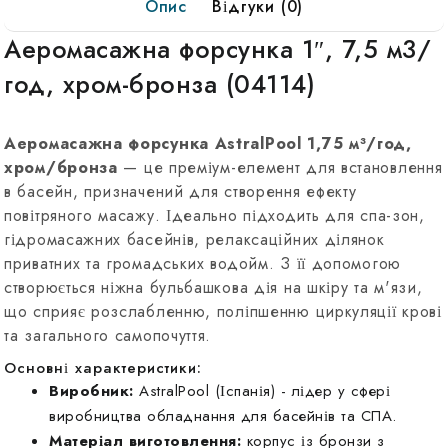
Опис
Відгуки (0)
хром-
бронза,
Аеромасажна форсунка 1″, 7,5 м3/
04114
год, хром-бронза (04114)
Аеромасажна форсунка AstralPool 1,75 м³/год,
хром/бронза
— це преміум-елемент для встановлення
в басейн, призначений для створення ефекту
повітряного масажу. Ідеально підходить для спа-зон,
гідромасажних басейнів, релаксаційних ділянок
приватних та громадських водойм. З її допомогою
створюється ніжна бульбашкова дія на шкіру та м'язи,
що сприяє розслабленню, поліпшенню циркуляції крові
та загального самопочуття.
Основні характеристики:
Виробник:
AstralPool (Іспанія) - лідер у сфері
виробництва обладнання для басейнів та СПА.
Матеріал виготовлення:
корпус із бронзи з