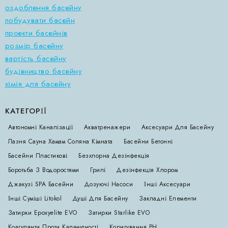
оздоблення басейну
побудувати басейн
проекти басейнів
розмір басейну
вартість басейну
будівництво басейну
хімія для басейну
КАТЕГОРІЇ
Автономні Каналізації
Акватренажери
Аксесуари Для Басейну
Лазня Сауна Хамам Соляна Кімната
Басейни Бетонні
Басейни Пластикові
Безхлорна Дезінфекція
Боротьба З Водоростями
Грилі
Дезінфекція Хлором
Джакузі SPA Басейни
Дозуючі Насоси
Інші Аксесуари
Інші Суміші Litokol
Душі Для Басейну
Закладні Елементи
Затирки Epoxyelite EVO
Затирки Starlike EVO
Коагулянти Проти Каламутності
Коригування РН