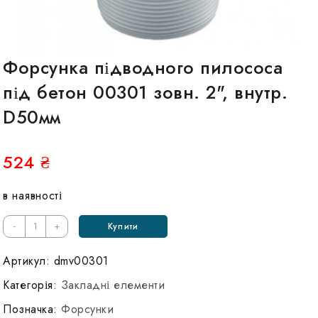
Форсунка підводного пилососа
під бетон 00301 зовн. 2", внутр.
D50мм
524
₴
в наявності
Кількість
-
+
Купити
Форсунка
подводного
Артикул:
dmv00301
пылесоса
Категорія:
Закладні елементи
под
Позначка:
Форсунки
бетон