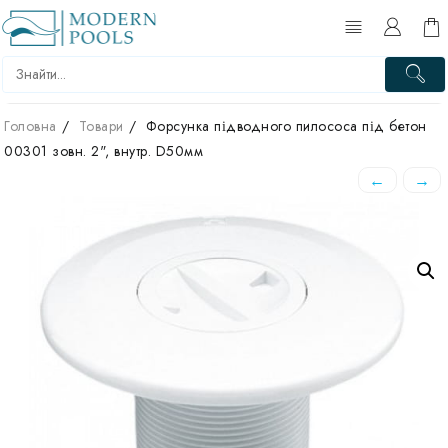
Перейти
до
вмісту
Головна
Товари
Форсунка підводного пилососа під бетон
00301 зовн. 2", внутр. D50мм
←
→