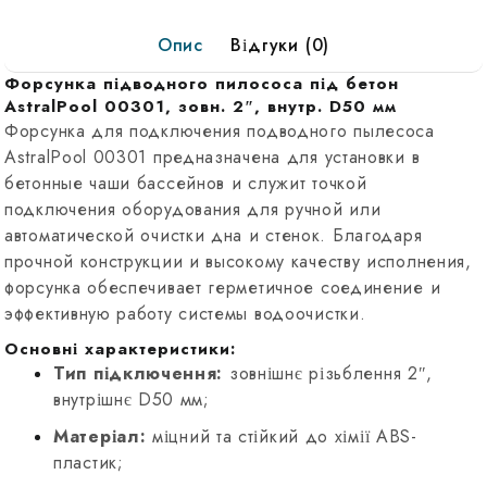
00301
Опис
Відгуки (0)
внеш.
2",
Форсунка підводного пилососа під бетон
внутр.
AstralPool 00301, зовн. 2″, внутр. D50 мм
D50мм
Форсунка для подключения подводного пылесоса
AstralPool 00301 предназначена для установки в
бетонные чаши бассейнов и служит точкой
подключения оборудования для ручной или
автоматической очистки дна и стенок. Благодаря
прочной конструкции и высокому качеству исполнения,
форсунка обеспечивает герметичное соединение и
эффективную работу системы водоочистки.
Основні характеристики:
Тип підключення:
зовнішнє різьблення 2″,
внутрішнє D50 мм;
Матеріал:
міцний та стійкий до хімії ABS-
пластик;