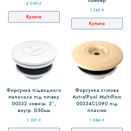
лайнер
2 035
₴
1 765
₴
Купити
Купити
Форсунка підводного
Форсунка стінова
пилососа під плівку
AstralPool Multiflow
00332 зовніш. 2″,
00334CL090 під
внутр. D50мм
пластик
1 321
₴
1 086
₴