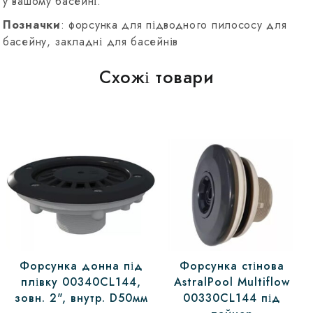
у вашому басейні.
Позначки
: форсунка для підводного пилососу для
басейну, закладні для басейнів
Схожі товари
Форсунка донна під
Форсунка стінова
плівку 00340CL144,
AstralPool Multiflow
зовн. 2", внутр. D50мм
00330CL144 під