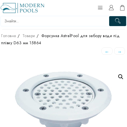
Перейти
до
вмісту
Головна
Товари
Форсунка AstralPool для забору води під
плівку D63 мм 15864
←
→