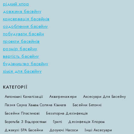
рідкий хлор
довжина басейну
консервація басейнів
оздоблення басейну
побудувати басейн
проекти басейнів
розмір басейну
вартість басейну
будівництво басейну
хімія для басейну
КАТЕГОРІЇ
Автономні Каналізації
Акватренажери
Аксесуари Для Басейну
Лазня Сауна Хамам Соляна Кімната
Басейни Бетонні
Басейни Пластикові
Безхлорна Дезінфекція
Боротьба З Водоростями
Грилі
Дезінфекція Хлором
Джакузі SPA Басейни
Дозуючі Насоси
Інші Аксесуари