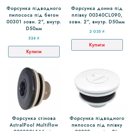
Форсунка підводного
Форсунка донна під
пилососа під бетон
плівку 00340CL090,
00301 зовн. 2", внутр.
зовн. 2", внутр. D50мм
D50мм
2 035
₴
524
₴
Купити
Купити
Форсунка стінова
Форсунка підводного
AstralPool Multiflow
пилососа під плівку