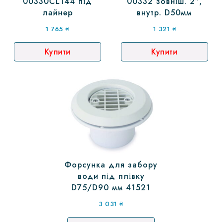
00330CL144 під
00332 зовніш. 2″,
лайнер
внутр. D50мм
1 765
₴
1 321
₴
Купити
Купити
Форсунка для забору
води під плівку
D75/D90 мм 41521
3 031
₴