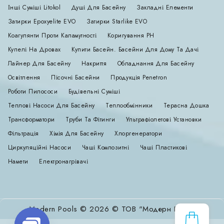
Інші Суміші Litokol
Душі Для Басейну
Закладні Елементи
Затирки Epoxyelite EVO
Затирки Starlike EVO
Коагулянти Проти Каламутності
Коригування РН
Купелі На Дровах
Купити Басейн. Басейни Для Дому Та Дачі
Лайнер Для Басейну
Накриття
Обладнання Для Басейну
Освітлення
Пісочні Басейни
Продукція Penetron
Роботи Пилососи
Будівельні Суміші
Теплові Насоси Для Басейну
Теплообмінники
Терасна Дошка
Трансформатори
Труби Та Фітинги
Ультрафіолетові Установки
Фільтрація
Хімія Для Басейну
Хлоргенератори
Циркуляційні Насоси
Чаші Композитні
Чаші Пластикові
Намети
Електронагрівачі
Modern Pools © 2026 © ТОВ "Модерн Пулс"