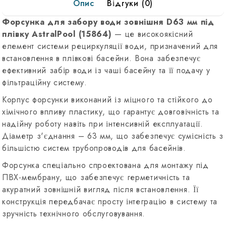
Опис
Відгуки (0)
пленку
D63
Форсунка для забору води зовнішня D63 мм під
мм
плівку AstralPool (15864)
— це високоякісний
15864
елемент системи рециркуляції води, призначений для
встановлення в плівкові басейни. Вона забезпечує
ефективний забір води із чаші басейну та її подачу у
фільтраційну систему.
Корпус форсунки виконаний із міцного та стійкого до
хімічного впливу пластику, що гарантує довговічність та
надійну роботу навіть при інтенсивній експлуатації.
Діаметр з'єднання – 63 мм, що забезпечує сумісність з
більшістю систем трубопроводів для басейнів.
Форсунка спеціально спроектована для монтажу під
ПВХ-мембрану, що забезпечує герметичність та
акуратний зовнішній вигляд після встановлення. Її
конструкція передбачає просту інтеграцію в систему та
зручність технічного обслуговування.