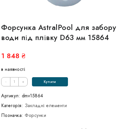
Форсунка AstralPool для забору
води під плівку D63 мм 15864
1 848
₴
в наявності
Кількість
-
+
Купити
Форсунка
AstralPool
Артикул:
dmv15864
для
Категорія:
Закладні елементи
забора
Позначка:
Форсунки
воды
под