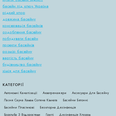
басейн під ключ Україна
рідкий хлор
довжина басейну
консервація басейнів
оздоблення басейну
побудувати басейн
проекти басейнів
розмір басейну
вартість басейну
будівництво басейну
хімія для басейну
КАТЕГОРІЇ
Автономні Каналізації
Акватренажери
Аксесуари Для Басейну
Лазня Сауна Хамам Соляна Кімната
Басейни Бетонні
Басейни Пластикові
Безхлорна Дезінфекція
Боротьба З Водоростями
Грилі
Дезінфекція Хлором