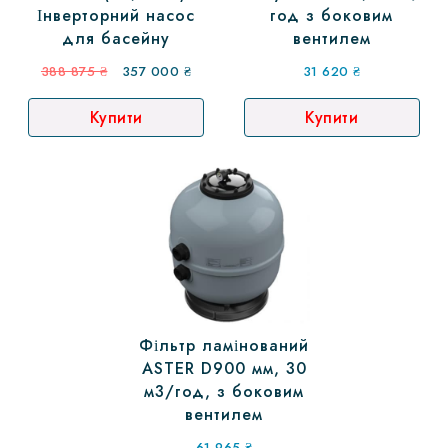
Інверторний насос
год з боковим
для басейну
вентилем
Оригінальна
Поточна
388 875
₴
357 000
₴
31 620
₴
ціна:
ціна:
Купити
Купити
388
357
875 ₴.
000 ₴.
Фільтр ламінований
ASTER D900 мм, 30
м3/год, з боковим
вентилем
61 965
₴