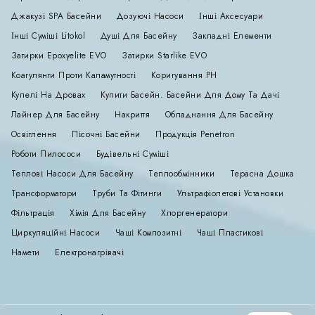
Джакузі SPA Басейни
Дозуючі Насоси
Інші Аксесуари
Інші Суміші Litokol
Душі Для Басейну
Закладні Елементи
Затирки Epoxyelite EVO
Затирки Starlike EVO
Коагулянти Проти Каламутності
Коригування РН
Купелі На Дровах
Купити Басейн. Басейни Для Дому Та Дачі
Лайнер Для Басейну
Накриття
Обладнання Для Басейну
Освітлення
Пісочні Басейни
Продукція Penetron
Роботи Пилососи
Будівельні Суміші
Теплові Насоси Для Басейну
Теплообмінники
Терасна Дошка
Трансформатори
Труби Та Фітинги
Ультрафіолетові Установки
Фільтрація
Хімія Для Басейну
Хлоргенератори
Циркуляційні Насоси
Чаші Композитні
Чаші Пластикові
Намети
Електронагрівачі