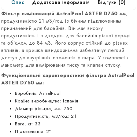
Опис
Додаткова інформація
Відгуки (0)
м3/
ч,
Фільтр ламінований AstralPool ASTER D750 мм
,
с
продуктивністю 21 м3/год із бічним підключенням
боковым
призначений для басейнів. Він має високу
вентилем
продуктивність і підходить для басейнів різної форми
та об'ємом до 84 м3. Його корпус стійкий до різних
впливів, а кришка швидкознімна забезпечує легкий
доступ до внутрішніх елементів фільтра. У комплекті є
манометр для вимірювання тиску та клапан спуску.
Функціональні характеристики фільтра AstralPool
ASTER D750 мм:
Виробник: AstralPool
Країна виробництва: Іспанія
Діаметр фільтра, мм: 750
Продуктивність, м3/год: 21
Вага, кг: 33
Підключення: 2″