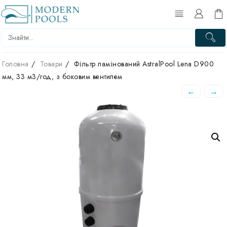
Перейти
до
вмісту
Головна
Товари
Фільтр ламінований AstralPool Lena D900
мм, 33 м3/год, з боковим вентилем
←
→