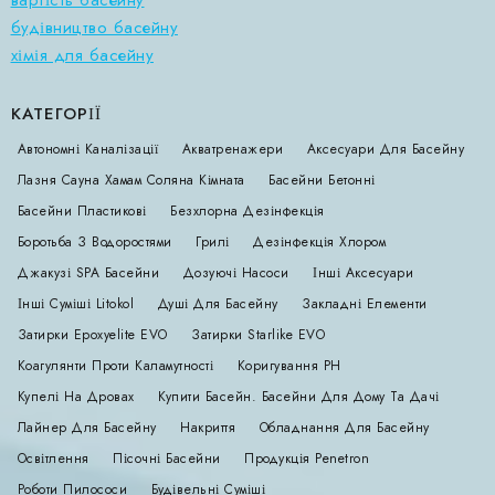
вартість басейну
будівництво басейну
хімія для басейну
КАТЕГОРІЇ
Автономні Каналізації
Акватренажери
Аксесуари Для Басейну
Лазня Сауна Хамам Соляна Кімната
Басейни Бетонні
Басейни Пластикові
Безхлорна Дезінфекція
Боротьба З Водоростями
Грилі
Дезінфекція Хлором
Джакузі SPA Басейни
Дозуючі Насоси
Інші Аксесуари
Інші Суміші Litokol
Душі Для Басейну
Закладні Елементи
Затирки Epoxyelite EVO
Затирки Starlike EVO
Коагулянти Проти Каламутності
Коригування РН
Купелі На Дровах
Купити Басейн. Басейни Для Дому Та Дачі
Лайнер Для Басейну
Накриття
Обладнання Для Басейну
Освітлення
Пісочні Басейни
Продукція Penetron
Роботи Пилососи
Будівельні Суміші