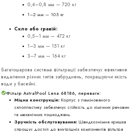
0,4–0,8 мм — 720 кг
1–2 мм — 105 кг
Скло або гравій:
0,5–1 мм — 472 кг
1–3 мм — 151 кг
3–7 мм — 164 кг
Багатошарова система фільтрації забезпечує ефективне
видалення різних типів забруднень, покращуючи якість
води у басейні.
Фільтр AstralPool Lena 68186, переваги:
Міцна конструкція:
Корпус з ламінованого
склопластику забезпечує стійкість до хімічних речовин
та механічних пошкоджень.
Зручність обслуговування:
Швидкознімна кришка
спрощує доступ до внутрішніх компонентів фільтра