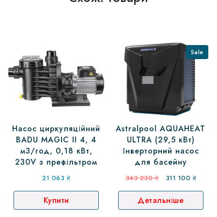
Sale
Насос циркуляційний
Astralpool AQUAHEAT
BADU MAGIC II 4, 4
ULTRA (29,5 кВт)
м3/год, 0,18 кВт,
Інверторний насос
230V з префільтром
для басейну
Оригінальна
Поточ
21 063
₴
343 230
₴
311 100
₴
ціна:
ціна:
Купити
Детальніше
343
311
230 ₴.
100 ₴.