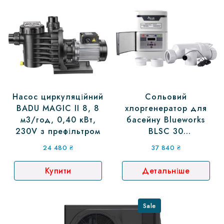
Насос циркуляційний
Сольовий
BADU MAGIC II 8, 8
хлоргенератор для
м3/год, 0,40 кВт,
басейну Blueworks
230V з префільтром
BLSC 30
(Електролізне
24 480
₴
37 840
₴
встановлення
дезінфекції води)
Купити
Детальніше
Sale