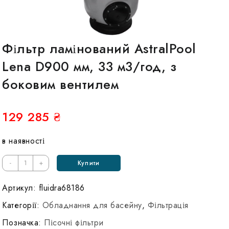
Фільтр ламінований AstralPool
Lena D900 мм, 33 м3/год, з
боковим вентилем
129 285
₴
в наявності
Кількість
-
+
Купити
Фильтр
ламинированный
Артикул:
fluidra68186
AstralPool
Категорії:
Обладнання для басейну
,
Фільтрація
Lena
Позначка:
Пісочні фільтри
D900