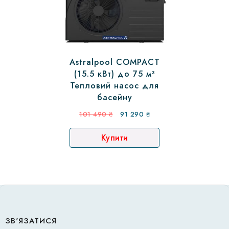
Astralpool COMPACT
(15.5 кВт) до 75 м³
Тепловий насос для
басейну
Оригінальна
Поточна
101 490
₴
91 290
₴
ціна:
ціна:
Купити
101
91
490 ₴.
290 ₴.
ЗВ'ЯЗАТИСЯ