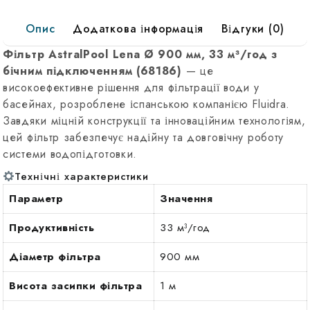
мм,
Опис
Додаткова інформація
Відгуки (0)
33
м3/
Фільтр AstralPool Lena Ø 900 мм, 33 м³/год з
ч,
бічним підключенням (68186)
—
це
с
високоефективне рішення для фільтрації води у
боковым
басейнах, розроблене іспанською компанією Fluidra.
вентилем
Завдяки міцній конструкції та інноваційним технологіям,
цей фільтр забезпечує надійну та довговічну роботу
системи водопідготовки.
Технічні характеристики
Параметр
Значення
Продуктивність
33 м³/год
Діаметр фільтра
900 мм
Висота засипки фільтра
1 м