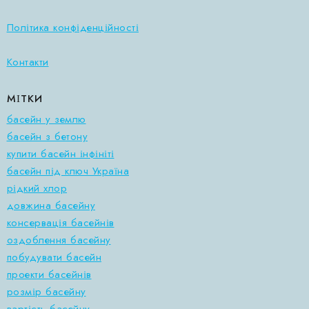
Політика конфіденційності
Контакти
МІТКИ
басейн у землю
басейн з бетону
купити басейн інфініті
басейн під ключ Україна
рідкий хлор
довжина басейну
консервація басейнів
оздоблення басейну
побудувати басейн
проекти басейнів
розмір басейну