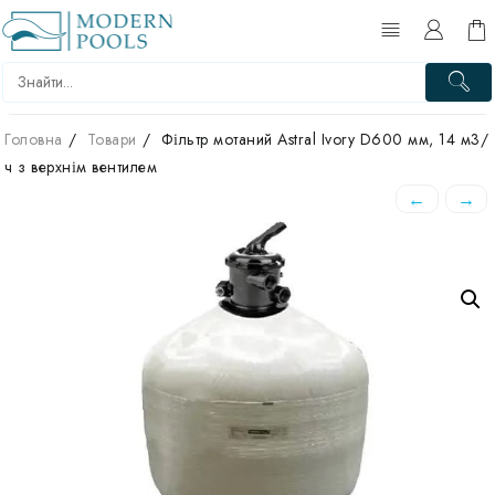
Перейти
до
вмісту
Головна
Товари
Фільтр мотаний Astral Ivory D600 мм, 14 м3/
ч з верхнім вентилем
←
→