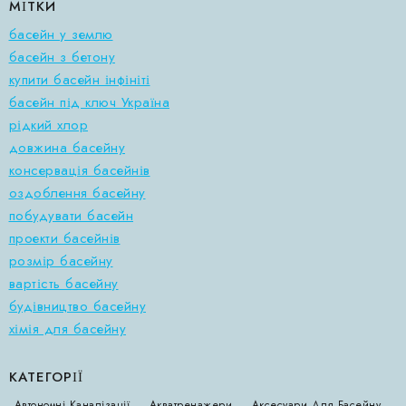
МІТКИ
басейн у землю
басейн з бетону
купити басейн інфініті
басейн під ключ Україна
рідкий хлор
довжина басейну
консервація басейнів
оздоблення басейну
побудувати басейн
проекти басейнів
розмір басейну
вартість басейну
будівництво басейну
хімія для басейну
КАТЕГОРІЇ
Автономні Каналізації
Акватренажери
Аксесуари Для Басейну