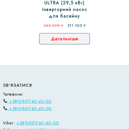
ULTRA (29,5 кВт)
Інверторний насос
для басейну
Оригінальна
Поточна
343 230
₴
311 100
₴
ціна:
ціна:
Детальніше
343
311
230 ₴.
100 ₴.
ЗВ'ЯЗАТИСЯ
Телефони:
+38(095)740-40-00
+38(096)740-40-00
Viber:
+38(095)740-40-00