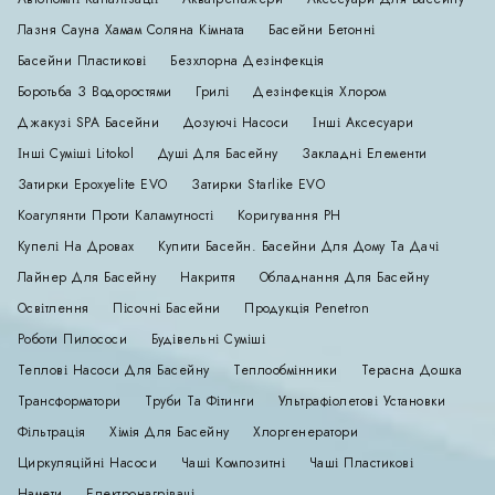
Лазня Сауна Хамам Соляна Кімната
Басейни Бетонні
Басейни Пластикові
Безхлорна Дезінфекція
Боротьба З Водоростями
Грилі
Дезінфекція Хлором
Джакузі SPA Басейни
Дозуючі Насоси
Інші Аксесуари
Інші Суміші Litokol
Душі Для Басейну
Закладні Елементи
Затирки Epoxyelite EVO
Затирки Starlike EVO
Коагулянти Проти Каламутності
Коригування РН
Купелі На Дровах
Купити Басейн. Басейни Для Дому Та Дачі
Лайнер Для Басейну
Накриття
Обладнання Для Басейну
Освітлення
Пісочні Басейни
Продукція Penetron
Роботи Пилососи
Будівельні Суміші
Теплові Насоси Для Басейну
Теплообмінники
Терасна Дошка
Трансформатори
Труби Та Фітинги
Ультрафіолетові Установки
Фільтрація
Хімія Для Басейну
Хлоргенератори
Циркуляційні Насоси
Чаші Композитні
Чаші Пластикові
Намети
Електронагрівачі