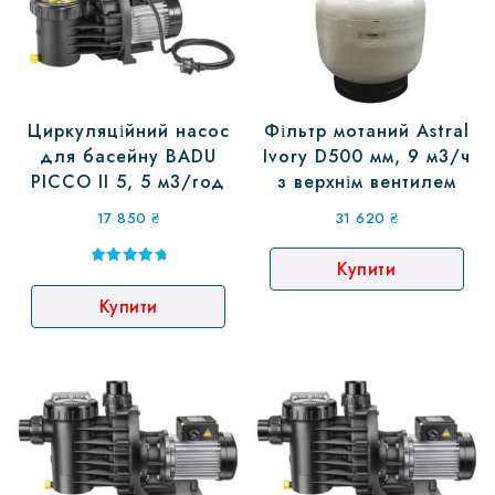
Фільтр мотаний Astral
Циркуляційний насос
Ivory D500 мм, 9 м3/ч
для басейну BADU
з верхнім вентилем
PICCO II 5, 5 м3/год
31 620
₴
17 850
₴
Купити
Оцінено в
5.00
Купити
з 5