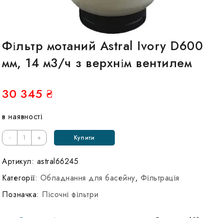
Фільтр мотаний Astral Ivory D600
мм, 14 м3/ч з верхнім вентилем
30 345
₴
в наявності
Кількість
-
+
Купити
Фильтр
мотаный
Артикул:
astral66245
Astral
Категорії:
Обладнання для басейну
,
Фільтрація
Ivory
Позначка:
Пісочні фільтри
D600
мм,