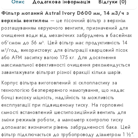
Опис
Додаткова інформація
Відгуки (0)
14
м3/
Фільтр мотаний Astral Ivory D600 мм, 14 м3/ч з
ч
верхнім вентилем
— це пісочний фільтр з верхнім
с
розташуванням керуючого вентиля, призначений для
верхним
очищення води від механічних забруднень в басейнах
вентилем
об'ємом до 56 м³. Цей фільтр має продуктивність 14
м³/год, використовує для фільтрації кварцовий пісок
або AFM засипку вагою 175 кг. Для досягнення
максимальної ефективності очищення рекомендується
завантажувати фільтрат різної фракції кілька шарів.
Корпус фільтра виготовлений зі склопластику за
технологією безперервного намотування, що надає
бочці високу міцність, надійність та можливість
експлуатації при підвищеному тиску. На горловині
ємності встановлений шестипозиційний вентиль для
зміни режимів роботи, а манометр контролю тиску
допомагає визначити рівень забрудненості бака. Цей
фільтр підключається до трубопроводу діаметром 1 ½".