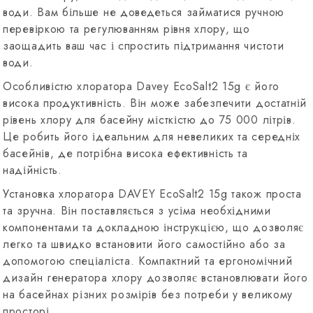
води. Вам більше не доведеться займатися ручною
перевіркою та регулюванням рівня хлору, що
заощадить ваш час і спростить підтримання чистоти
води.
Особливістю хлоратора Davey EcoSalt2 15g є його
висока продуктивність. Він може забезпечити достатній
рівень хлору для басейну місткістю до 75 000 літрів.
Це робить його ідеальним для невеликих та середніх
басейнів, де потрібна висока ефективність та
надійність.
Установка хлоратора DAVEY EcoSalt2 15g також проста
та зручна. Він поставляється з усіма необхідними
компонентами та докладною інструкцією, що дозволяє
легко та швидко встановити його самостійно або за
допомогою спеціаліста. Компактний та ергономічний
дизайн генератора хлору дозволяє встановлювати його
на басейнах різних розмірів без потреби у великому
просторі.