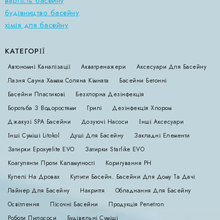
вартість басейну
будівництво басейну
хімія для басейну
КАТЕГОРІЇ
Автономні Каналізації
Акватренажери
Аксесуари Для Басейну
Лазня Сауна Хамам Соляна Кімната
Басейни Бетонні
Басейни Пластикові
Безхлорна Дезінфекція
Боротьба З Водоростями
Грилі
Дезінфекція Хлором
Джакузі SPA Басейни
Дозуючі Насоси
Інші Аксесуари
Інші Суміші Litokol
Душі Для Басейну
Закладні Елементи
Затирки Epoxyelite EVO
Затирки Starlike EVO
Коагулянти Проти Каламутності
Коригування РН
Купелі На Дровах
Купити Басейн. Басейни Для Дому Та Дачі
Лайнер Для Басейну
Накриття
Обладнання Для Басейну
Освітлення
Пісочні Басейни
Продукція Penetron
Роботи Пилососи
Будівельні Суміші