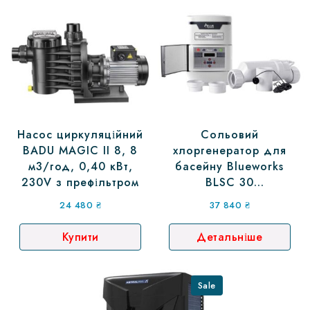
Насос циркуляційний
Сольовий
BADU MAGIC II 8, 8
хлоргенератор для
м3/год, 0,40 кВт,
басейну Blueworks
230V з префільтром
BLSC 30
(Електролізне
24 480
₴
37 840
₴
встановлення
дезінфекції води)
Купити
Детальніше
Sale