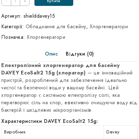
840 ₴.
640 ₴.
-
+
Купити
Электролизный
хлоргенератор
Артикул:
shielddavey15
для
Категорії:
Обладнання для басейну
,
Хлоргенератори
бассейна
Позначка:
Хлоргенератори
DAVEY
EcoSalt2
Опис
Відгуки (0)
15g
(хлоратор)
Електролізний хлоргенератор для басейну
DAVEY EcoSalt2 15g (хлоратор)
— це інноваційний
пристрій, розроблений для забезпечення ідеально
чистої та безпечної води у вашому басейні. Цей
хлоргенератор є системою електролізу солі, яка
перетворює сіль на хлор, ефективно очищуючи воду від
бактерій і шкідливих мікроорганізмів.
Характеристики DAVEY EcoSalt2 15g:
Виробник
Davey