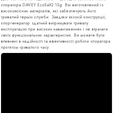
хлоратора DAVEY EcoSalt2 15g. Він виготовлений із
високоякісних матеріалів, які забезпечують його
тривалий термін служби. Завдяки якісній конструкції,
хлоргенератор здатний витримувати тривалу
експлуатацію при високих навантаженнях і не втрачати
своїх функціональних характеристик. Ви можете бути
впевнені в надійності та ефективності роботи хлоратора
протягом тривалого часу.