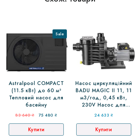
Sale
Astralpool COMPACT
Насос циркуляційний
(11.5 кВт) до 60 м³
BADU MAGIC II 11, 11
Тепловий насос для
м3/год, 0,45 кВт,
басейну
230V Насос для
басейну Badu, Насоси
Оригінальна
Поточна
83 640
₴
75 480
₴
24 633
₴
Speck Badu
ціна:
ціна:
Купити
Купити
83
75
640 ₴.
480 ₴.