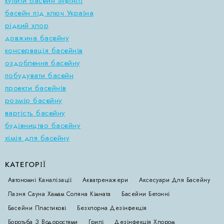
купити басейн інфініті
басейн під ключ Україна
рідкий хлор
довжина басейну
консервація басейнів
оздоблення басейну
побудувати басейн
проекти басейнів
розмір басейну
вартість басейну
будівництво басейну
хімія для басейну
КАТЕГОРІЇ
Автономні Каналізації
Акватренажери
Аксесуари Для Басейну
Лазня Сауна Хамам Соляна Кімната
Басейни Бетонні
Басейни Пластикові
Безхлорна Дезінфекція
Боротьба З Водоростями
Грилі
Дезінфекція Хлором