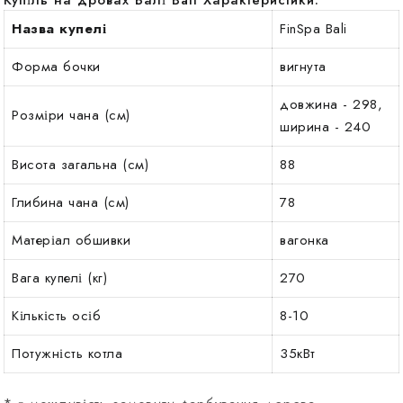
Купіль на дровах Балі Bali Характеристики:
Назва купелі
FinSpa Bali
Форма бочки
вигнута
довжина - 298,
Розміри чана (см)
ширина - 240
Висота загальна (см)
88
Глибина чана (см)
78
Матеріал обшивки
вагонка
Вага купелі (кг)
270
Кількість осіб
8-10
Потужність котла
35кВт