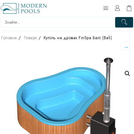
Перейти
до
вмісту
Головна
Товари
Купіль на дровах FinSpa Балі (Bali)
→