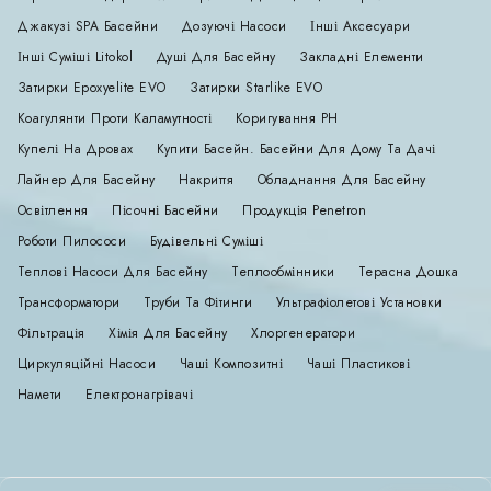
Джакузі SPA Басейни
Дозуючі Насоси
Інші Аксесуари
Інші Суміші Litokol
Душі Для Басейну
Закладні Елементи
Затирки Epoxyelite EVO
Затирки Starlike EVO
Коагулянти Проти Каламутності
Коригування РН
Купелі На Дровах
Купити Басейн. Басейни Для Дому Та Дачі
Лайнер Для Басейну
Накриття
Обладнання Для Басейну
Освітлення
Пісочні Басейни
Продукція Penetron
Роботи Пилососи
Будівельні Суміші
Теплові Насоси Для Басейну
Теплообмінники
Терасна Дошка
Трансформатори
Труби Та Фітинги
Ультрафіолетові Установки
Фільтрація
Хімія Для Басейну
Хлоргенератори
Циркуляційні Насоси
Чаші Композитні
Чаші Пластикові
Намети
Електронагрівачі