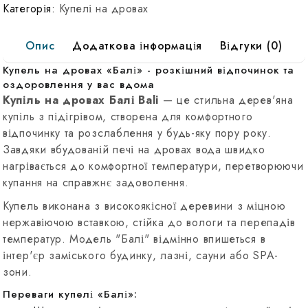
дровах
Категорія:
Купелі на дровах
FinSpa
Бали
Опис
Додаткова інформація
Відгуки (0)
(Bali)
Купель на дровах «Балі» - розкішний відпочинок та
оздоровлення у вас вдома
Купіль на дровах Балі Bali
— це стильна дерев'яна
купіль з підігрівом, створена для комфортного
відпочинку та розслаблення у будь-яку пору року.
Завдяки вбудованій печі на дровах вода швидко
нагрівається до комфортної температури, перетворюючи
купання на справжнє задоволення.
Купель виконана з високоякісної деревини з міцною
нержавіючою вставкою, стійка до вологи та перепадів
температур. Модель "Балі" відмінно впишеться в
інтер'єр заміського будинку, лазні, сауни або SPA-
зони.
Переваги купелі «Балі»: