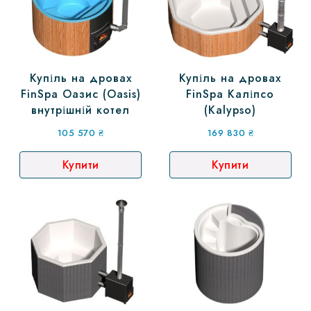
Купіль на дровах
Купіль на дровах
FinSpa Оазис (Oasis)
FinSpa Каліпсо
внутрішній котел
(Kalypso)
105 570
₴
169 830
₴
Купити
Купити