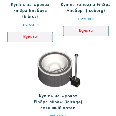
Купіль на дровах
Купіль холодна FinSpa
FinSpa Ельбрус
Айсберг (Iceberg)
(Elbrus)
112 200
₴
109 650
₴
Купити
Купити
Купіль на дровах
FinSpa Міраж (Mirage)
зовнішній котел