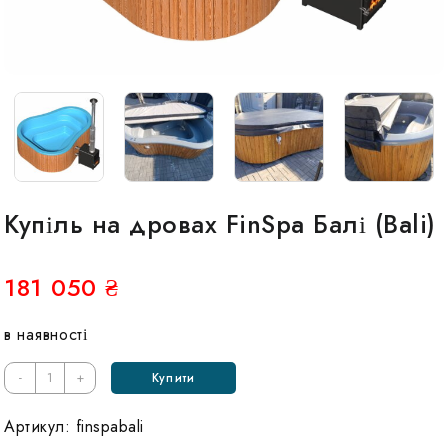
Купіль на дровах FinSpa Балі (Bali)
181 050
₴
в наявності
Кількість
-
+
Купити
Купель
на
Артикул:
finspabali