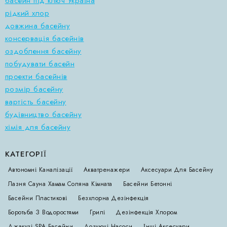
басейн під ключ Україна
рідкий хлор
довжина басейну
консервація басейнів
оздоблення басейну
побудувати басейн
проекти басейнів
розмір басейну
вартість басейну
будівництво басейну
хімія для басейну
КАТЕГОРІЇ
Автономні Каналізації
Акватренажери
Аксесуари Для Басейну
Лазня Сауна Хамам Соляна Кімната
Басейни Бетонні
Басейни Пластикові
Безхлорна Дезінфекція
Боротьба З Водоростями
Грилі
Дезінфекція Хлором
Джакузі SPA Басейни
Дозуючі Насоси
Інші Аксесуари