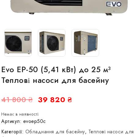
Evo EP-50 (5,41 кВт) до 25 м³
Теплові насоси для басейну
Оригінальна
Поточна
41 800
₴
39 820
₴
ціна:
ціна:
Немає в наявності
41
39
Артикул:
evoep50c
800 ₴.
820 ₴.
Категорії:
Обладнання для басейну
,
Теплові насоси для