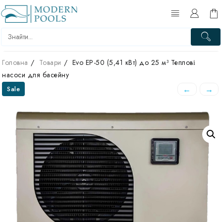
Перейти
до
вмісту
Головна
Товари
Evo EP-50 (5,41 кВт) до 25 м³ Теплові
насоси для басейну
←
→
Sale