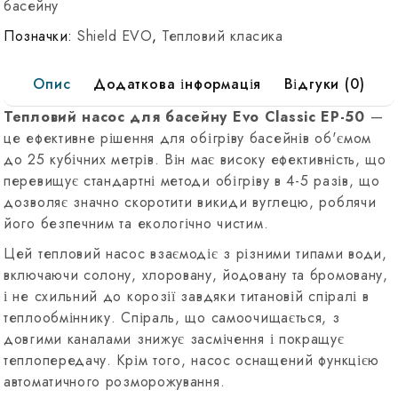
басейну
Позначки:
Shield EVO
,
Тепловий класика
Опис
Додаткова інформація
Відгуки (0)
Тепловий насос для басейну Evo Classic EP-50
—
це ефективне рішення для обігріву басейнів об'ємом
до 25 кубічних метрів. Він має високу ефективність, що
перевищує стандартні методи обігріву в 4-5 разів, що
дозволяє значно скоротити викиди вуглецю, роблячи
його безпечним та екологічно чистим.
Цей тепловий насос взаємодіє з різними типами води,
включаючи солону, хлоровану, йодовану та бромовану,
і не схильний до корозії завдяки титановій спіралі в
теплообміннику. Спіраль, що самоочищається, з
довгими каналами знижує засмічення і покращує
теплопередачу. Крім того, насос оснащений функцією
автоматичного розморожування.