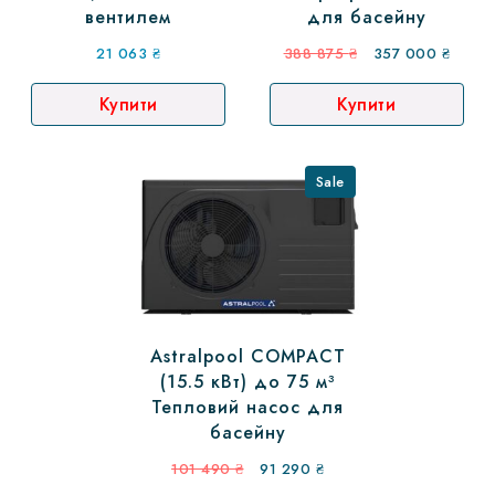
вентилем
для басейну
Оригінальна
Поточ
21 063
₴
388 875
₴
357 000
₴
ціна:
ціна:
Купити
Купити
388
357
875 ₴.
000 ₴
Sale
Astralpool COMPACT
(15.5 кВт) до 75 м³
Тепловий насос для
басейну
Оригінальна
Поточна
101 490
₴
91 290
₴
ціна:
ціна: