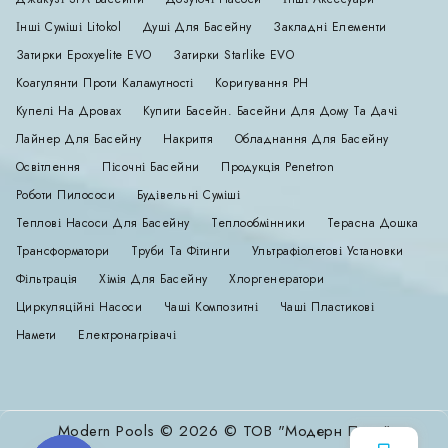
Інші Суміші Litokol
Душі Для Басейну
Закладні Елементи
Затирки Epoxyelite EVO
Затирки Starlike EVO
Коагулянти Проти Каламутності
Коригування РН
Купелі На Дровах
Купити Басейн. Басейни Для Дому Та Дачі
Лайнер Для Басейну
Накриття
Обладнання Для Басейну
Освітлення
Пісочні Басейни
Продукція Penetron
Роботи Пилососи
Будівельні Суміші
Теплові Насоси Для Басейну
Теплообмінники
Терасна Дошка
Трансформатори
Труби Та Фітинги
Ультрафіолетові Установки
Фільтрація
Хімія Для Басейну
Хлоргенератори
Циркуляційні Насоси
Чаші Композитні
Чаші Пластикові
Намети
Електронагрівачі
Modern Pools © 2026 © ТОВ "Модерн Пулс"