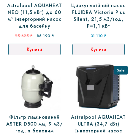
Astralpool AQUAHEAT
Циркуляційний насос
NEO (11,5 кВт) до 60
FLUIDRA Victoria Plus
м³ Інверторний насос
Silent, 21,5 м3/год,
для басейну
P=1,1 кВт
Оригінальна
Поточна
95 625
₴
86 190
₴
31 110
₴
ціна:
ціна:
Купити
Купити
95
86
625 ₴.
190 ₴.
Sale
Фільтр ламінований
Astralpool AQUAHEAT
ASTER D500 мм, 9 м3/
ULTRA (34,7 кВт)
год, з боковим
Інверторний насос