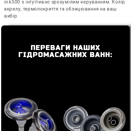
in.k500 з інтуїтивно зрозумілим керуванням. Колір
акрилу, термопокриття та облицювання на ваш
вибір.
ПЕРЕВАГИ НАШИХ
ГІДРОМАСАЖНИХ ВАНН: