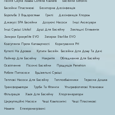
Лазня Сауна Хамам Соляна Кімната
Басейни Бетонні
Басейни Пластикові
Безхлорна Дезінфекція
Боротьба З Водоростями
Грилі
Дезінфекція Хлором
Джакузі SPA Басейни
Дозуючі Насоси
Інші Аксесуари
Інші Суміші Litokol
Душі Для Басейну
Закладні Елементи
Затирки Epoxyelite EVO
Затирки Starlike EVO
Коагулянти Проти Каламутності
Коригування РН
Купелі На Дровах
Купити Басейн. Басейни Для Дому Та Дачі
Лайнер Для Басейну
Накриття
Обладнання Для Басейну
Освітлення
Пісочні Басейни
Продукція Penetron
Роботи Пилососи
Будівельні Суміші
Теплові Насоси Для Басейну
Теплообмінники
Терасна Дошка
Трансформатори
Труби Та Фітинги
Ультрафіолетові Установки
Фільтрація
Хімія Для Басейну
Хлоргенератори
Циркуляційні Насоси
Чаші Композитні
Чаші Пластикові
Намети
Електронагрівачі