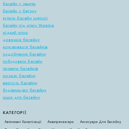
басейн у землю
басейн з бетону
купити басейн інфініті
басейн під ключ Україна
рідкий хлор
довжина басейну
консервація басейнів
оздоблення басейну
побудувати басейн
проекти басейнів
розмір басейну
вартість басейну
будівництво басейну
хімія для басейну
КАТЕГОРІЇ
Автономні Каналізації
Акватренажери
Аксесуари Для Басейну