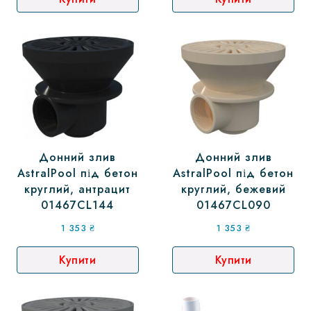
Донний злив
Донний злив
AstralPool під бетон
AstralPool під бетон
круглий, антрацит
круглий, бежевий
01467CL144
01467CL090
1 353
₴
1 353
₴
Купити
Купити