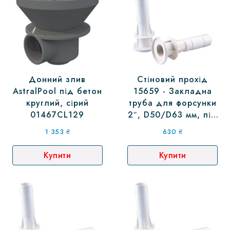
Донний злив
Стіновий прохід
AstralPool під бетон
15659 - Закладна
круглий, сірий
труба для форсунки
01467CL129
2″, D50/D63 мм, під
бетон
1 353
₴
630
₴
Купити
Купити