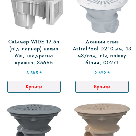
Скіммер WIDE 17,5л
Донний злив
(під лайнер) нахил
AstralPool D210 мм, 13
6%, квадратна
м3/год, під плівку
кришка, 35665
білий, 00271
8 885
₴
2 692
₴
Купити
Купити