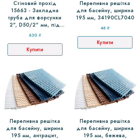
Стіновий прохід
Переливна решітка
15663 - Закладна
для басейну, ширина
труба для форсунки
195 мм, 34190CL7040
2", D50/2" мм, під
46
₴
плівку
630
₴
Купити
Купити
Переливна решітка
Переливна решітка
для басейну, ширина
для басейну, ширина
195 мм, антрацит,
195 мм, бежева,