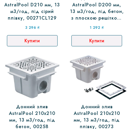
AstralPool D210 мм, 13
AstralPool D200 мм,
м3/год, під сірий
13 м3/год, під бетон,
плівку, 00271CL129
з плоскою решіткою,
27839
3 296
₴
1 292
₴
Купити
Купити
Донний злив
Донний злив
AstralPool 210х210
AstralPool 210х210
мм, 13 м3/год, під
мм, 13 м3/год, під
бетон, 00258
плівку, 00273