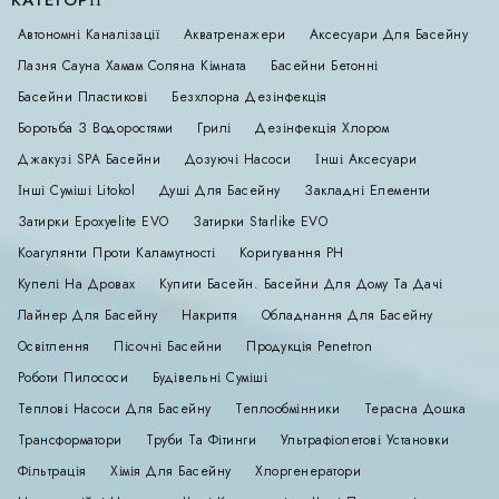
Автономні Каналізації
Акватренажери
Аксесуари Для Басейну
Лазня Сауна Хамам Соляна Кімната
Басейни Бетонні
Басейни Пластикові
Безхлорна Дезінфекція
Боротьба З Водоростями
Грилі
Дезінфекція Хлором
Джакузі SPA Басейни
Дозуючі Насоси
Інші Аксесуари
Інші Суміші Litokol
Душі Для Басейну
Закладні Елементи
Затирки Epoxyelite EVO
Затирки Starlike EVO
Коагулянти Проти Каламутності
Коригування РН
Купелі На Дровах
Купити Басейн. Басейни Для Дому Та Дачі
Лайнер Для Басейну
Накриття
Обладнання Для Басейну
Освітлення
Пісочні Басейни
Продукція Penetron
Роботи Пилососи
Будівельні Суміші
Теплові Насоси Для Басейну
Теплообмінники
Терасна Дошка
Трансформатори
Труби Та Фітинги
Ультрафіолетові Установки
Фільтрація
Хімія Для Басейну
Хлоргенератори