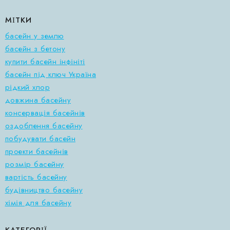
МІТКИ
басейн у землю
басейн з бетону
купити басейн інфініті
басейн під ключ Україна
рідкий хлор
довжина басейну
консервація басейнів
оздоблення басейну
побудувати басейн
проекти басейнів
розмір басейну
вартість басейну
будівництво басейну
хімія для басейну
КАТЕГОРІЇ