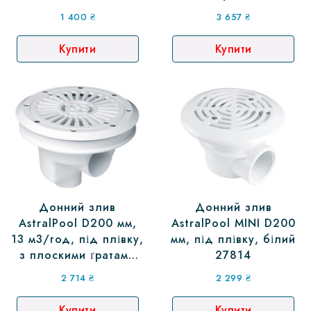
1 400
₴
3 657
₴
Купити
Купити
Донний злив
Донний злив
AstralPool D200 мм,
AstralPool MINI D200
13 м3/год, під плівку,
мм, під плівку, білий
з плоскими ґратами
27814
27838
2 714
₴
2 299
₴
Купити
Купити