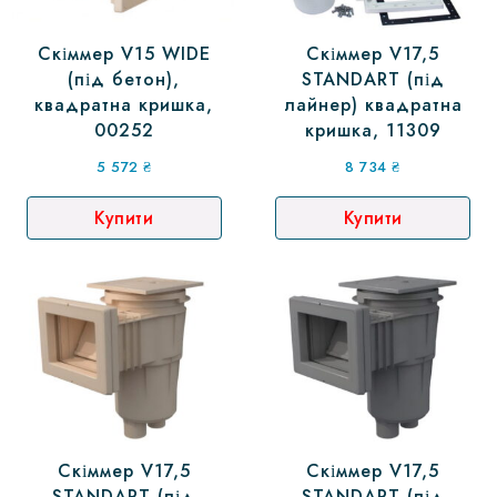
Скіммер V15 WIDE
Скіммер V17,5
(під бетон),
STANDART (під
квадратна кришка,
лайнер) квадратна
00252
кришка, 11309
5 572
₴
8 734
₴
Купити
Купити
Скіммер V17,5
Скіммер V17,5
STANDART (під
STANDART (під