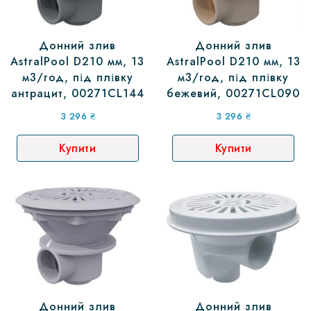
Донний злив
Донний злив
AstralPool D210 мм, 13
AstralPool D210 мм, 13
м3/год, під плівку
м3/год, під плівку
антрацит, 00271CL144
бежевий, 00271CL090
3 296
₴
3 296
₴
Купити
Купити
Донний злив
Донний злив