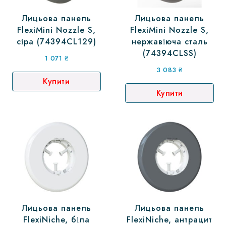
Лицьова панель
Лицьова панель
FlexiMini Nozzle S,
FlexiMini Nozzle S,
сіра (74394CL129)
нержавіюча сталь
(74394CLSS)
1 071
₴
3 083
₴
Купити
Купити
Лицьова панель
Лицьова панель
FlexiNiche, біла
FlexiNiche, антрацит