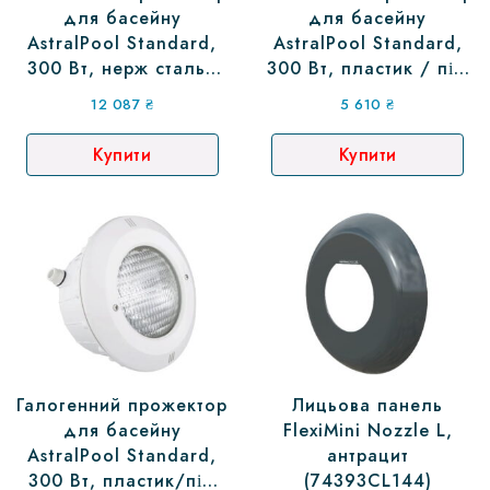
для басейну
для басейну
AstralPool Standard,
AstralPool Standard,
300 Вт, нерж сталь/
300 Вт, пластик / під
під плівку (07855)
бетон (07844IP00)
12 087
₴
5 610
₴
Купити
Купити
Галогенний прожектор
Лицьова панель
для басейну
FlexiMini Nozzle L,
AstralPool Standard,
антрацит
300 Вт, пластик/під
(74393CL144)