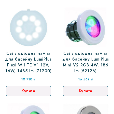
Світлодіодна лампа
Світлодіодна лампа
для басейну LumiPlus
для басейну LumiPlus
Flexi WHITE V1 12V,
Mini V2 RGB 4W, 186
16W, 1485 lm (71200)
lm (52126)
10 710
₴
16 569
₴
Купити
Купити