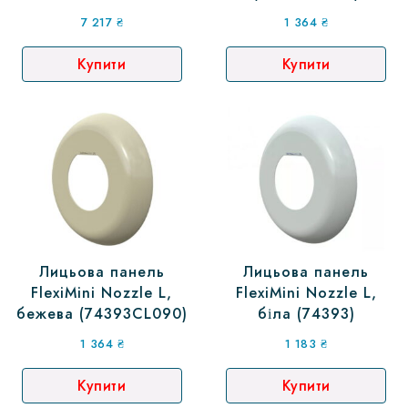
плівку (07856)
7 217
₴
1 364
₴
Купити
Купити
Лицьова панель
Лицьова панель
FlexiMini Nozzle L,
FlexiMini Nozzle L,
бежева (74393CL090)
біла (74393)
1 364
₴
1 183
₴
Купити
Купити