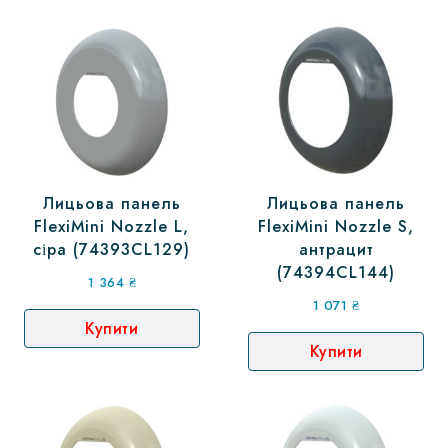
Лицьова панель
Лицьова панель
FlexiMini Nozzle L,
FlexiMini Nozzle S,
сіра (74393CL129)
антрацит
(74394CL144)
1 364
₴
1 071
₴
Купити
Купити