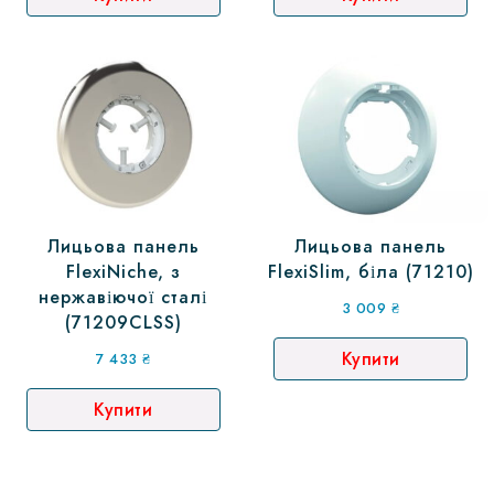
Лицьова панель
Лицьова панель
FlexiNiche, з
FlexiSlim, біла (71210)
нержавіючої сталі
3 009
₴
(71209CLSS)
Купити
7 433
₴
Купити