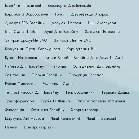
Басейни Пластикові
Безхлорна Дезінфекція
Боротьба З Водоростями
Грилі
Дезінфекція Хлором
Джакузі SPA Басейни
Дозуючі Насоси
Інші Аксесуари
Інші Суміші Litokol
Душі Для Басейну
Закладні Елементи
Затирки Epoxyelite EVO
Затирки Starlike EVO
Коагулянти Проти Каламутності
Коригування РН
Купелі На Дровах
Купити Басейн. Басейни Для Дому Та Дачі
Лайнер Для Басейну
Накриття
Обладнання Для Басейну
Освітлення
Пісочні Басейни
Продукція Penetron
Роботи Пилососи
Будівельні Суміші
Теплові Насоси Для Басейну
Теплообмінники
Терасна Дошка
Трансформатори
Труби Та Фітинги
Ультрафіолетові Установки
Фільтрація
Хімія Для Басейну
Хлоргенератори
Циркуляційні Насоси
Чаші Композитні
Чаші Пластикові
Намети
Електронагрівачі