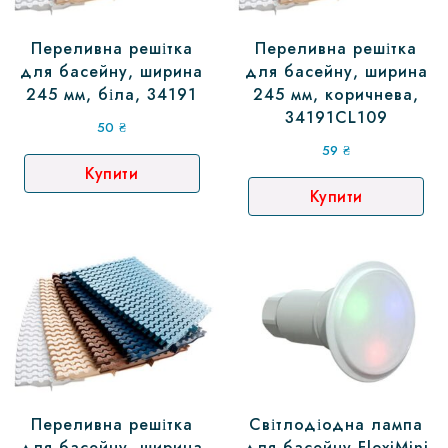
Переливна решітка
Переливна решітка
для басейну, ширина
для басейну, ширина
245 мм, біла, 34191
245 мм, коричнева,
34191CL109
50
₴
59
₴
Купити
Купити
Переливна решітка
Світлодіодна лампа
для басейну, ширина
для басейну FlexiMini