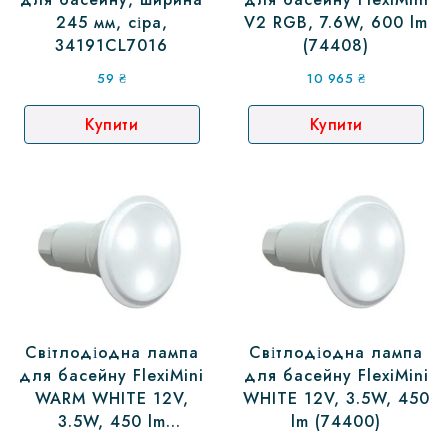
245 мм, сіра,
V2 RGB, 7.6W, 600 lm
34191CL7016
(74408)
59
₴
10 965
₴
Купити
Купити
Світлодіодна лампа
Світлодіодна лампа
для басейну FlexiMini
для басейну FlexiMini
WARM WHITE 12V,
WHITE 12V, 3.5W, 450
3.5W, 450 lm
lm (74400)
(74400WW)