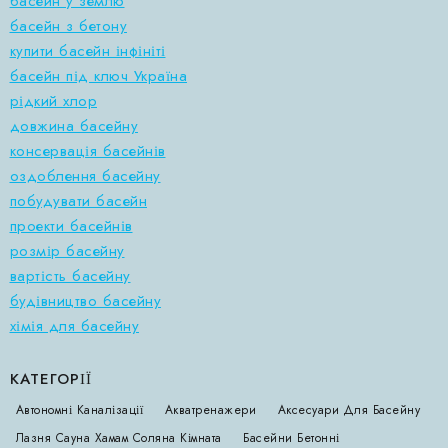
басейн у землю
басейн з бетону
купити басейн інфініті
басейн під ключ Україна
рідкий хлор
довжина басейну
консервація басейнів
оздоблення басейну
побудувати басейн
проекти басейнів
розмір басейну
вартість басейну
будівництво басейну
хімія для басейну
КАТЕГОРІЇ
Автономні Каналізації
Акватренажери
Аксесуари Для Басейну
Лазня Сауна Хамам Соляна Кімната
Басейни Бетонні