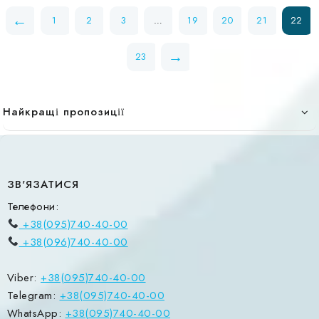
←
1
2
3
…
19
20
21
22
→
23
Найкращі пропозиції
ЗВ'ЯЗАТИСЯ
Телефони:
+38(095)740-40-00
+38(096)740-40-00
Viber:
+38(095)740-40-00
Telegram:
+38(095)740-40-00
WhatsApp:
+38(095)740-40-00